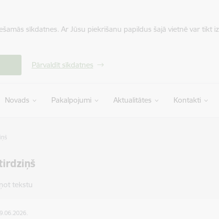
iešamās sīkdatnes. Ar Jūsu piekrišanu papildus šajā vietnē var tikt i
Pārvaldīt sīkdatnes
Novads
Pakalpojumi
Aktualitātes
Kontakti
iņš
tirdziņš
ņot tekstu
09.06.2026.