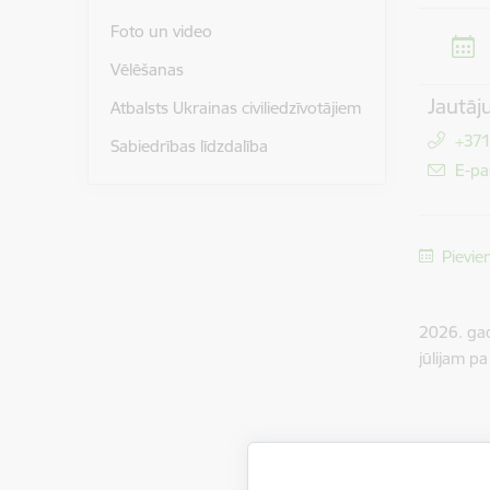
Foto un video
Vēlēšanas
Jautāj
Atbalsts Ukrainas civiliedzīvotājiem
+37
Sabiedrības līdzdalība
E-pa
Pievie
2026. gada
jūlijam pa