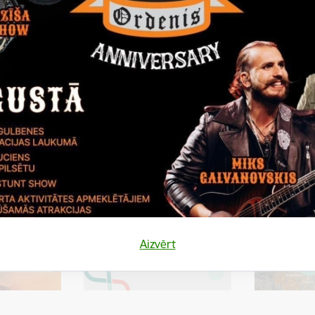
tas tēmas
Gadatirgus
Aizvērt