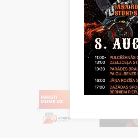
Saistī
Notikumi: