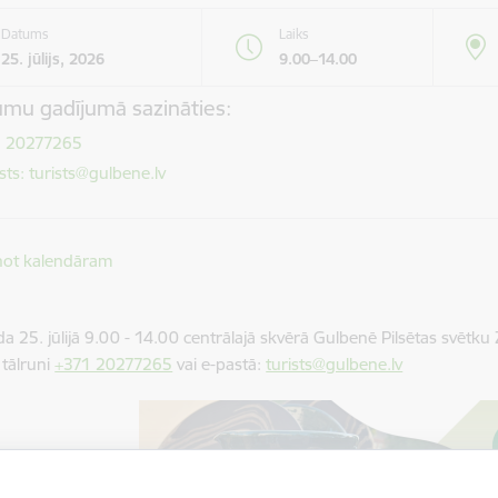
Datums
Laiks
25. jūlijs, 2026
9.00–14.00
umu gadījumā sazināties:
1 20277265
sts: turists@gulbene.lv
not kalendāram
 25. jūlijā 9.00 - 14.00 centrālajā skvērā Gulbenē Pilsētas svētku Za
 tālruni
+371 20277265
vai e-pastā:
turists@gulbene.lv