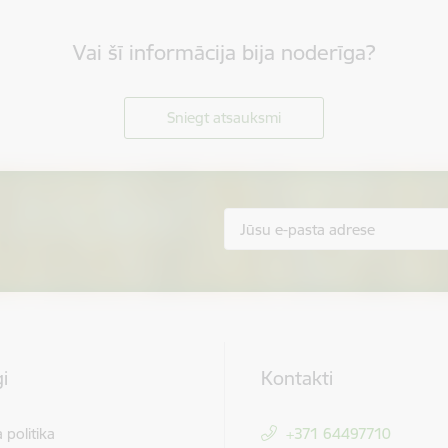
Vai šī informācija bija noderīga?
Sniegt atsauksmi
i
Kontakti
 politika
+371 64497710