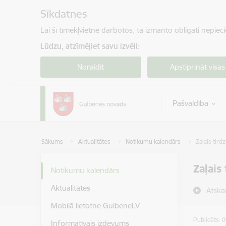
Pāriet uz lapas saturu
Sīkdatnes
Lai šī tīmekļvietne darbotos, tā izmanto obligāti nepiec
Lūdzu, atzīmējiet savu izvēli:
Noraidīt
Apstiprināt visas
Pašvaldība
Sākums
Aktualitātes
Notikumu kalendārs
Zaļais tirdz
Zaļais 
Notikumu kalendārs
Aktualitātes
Atska
Mobilā lietotne GulbeneLV
Publicēts: 
Informatīvais izdevums