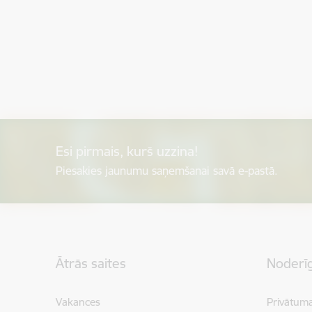
Esi pirmais, kurš uzzina!
Piesakies jaunumu saņemšanai savā e-pastā.
Kājene
Ātrās saites
Noderīg
Vakances
Privātuma