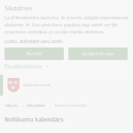
Pāriet uz lapas saturu
Sīkdatnes
Spied
lai meklētu
Enter
Lai šī tīmekļvietne darbotos, tā izmanto obligāti nepieciešamās
sīkdatnes. Ar Jūsu piekrišanu papildus šajā vietnē var tikt
izmantotas statistikas un sociālo mediju sīkdatnes.
Lūdzu, atzīmējiet savu izvēli:
Noraidīt
Apstiprināt visas
Pārvaldīt sīkdatnes
Sākums
Aktualitātes
Notikumu kalendārs
Notikumu kalendārs