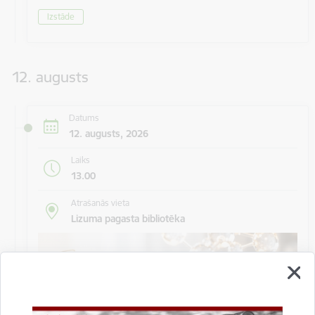
Izstāde
12. augusts
Datums
12. augusts, 2026
Laiks
13.00
Atrašanās vieta
Lizuma pagasta bibliotēka