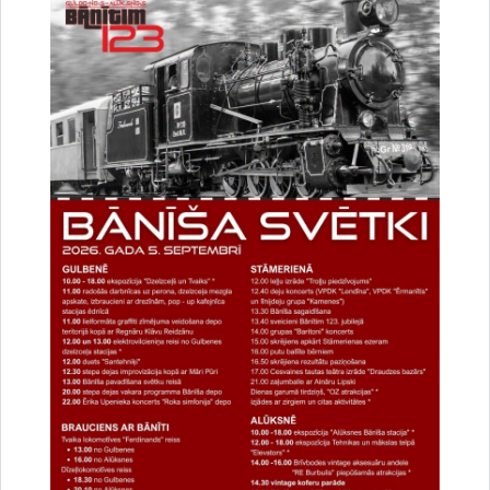
Tikšanās ar Elitu Mīlgrāvi
Tikšanās
Datums
12. augusts, 2026
Laiks
18.00
Atrašanās vieta
Gulbenes novada bibliotēka