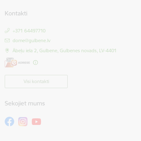
Kontakti
+371 64497710
E-pasts:
dome@gulbene.lv
Ābeļu iela 2, Gulbene, Gulbenes novads, LV-4401
Visi kontakti
Sekojiet mums