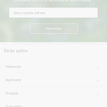
Piesakies jaunumu saņemšanai savā e-pastā.
Kājene
Ātrās saites
Vakances
Iepirkumi
Projekti
Pašvaldība