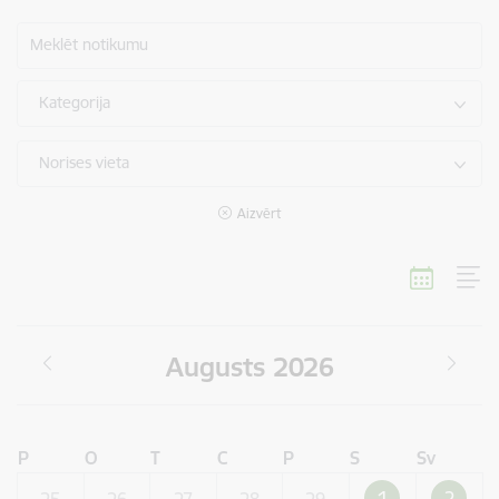
Meklēt notikumu
Kategorija
Norises vieta
Aizvērt
Augusts 2026
P
O
T
C
P
S
Sv
1
2
25
26
27
28
29