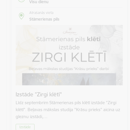
Visu dienu
Atrašanās vieta
Stāmerienas pils
Izstāde "Zirgi klētī"
Līdz septembrim Stāmerienas pils klētī izstāde "Zirgi
klētī". Beļavas mākslas studija "Krāsu prieks" aicina uz
gleznu izstādi,…
Izstāde