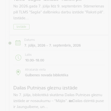
No 2026.gada 7. jūlija līdz 9. septembrim Stāmerienas
pilī TLMS "Sagša" dalībnieku darbu izstāde "Raksti pilī".
Izstāde…
Izstāde
Datums
7. jūlijs, 2026 – 7. septembris, 2026
Laiks
10.00–18.00
Atrašanās vieta
Gulbenes novada bibliotēka
Dailas Putniņas gleznu izstāde
No 7. jūlija, bibliotēkā skatāma Dailas Putniņas gleznu
izstāde ar nosaukumu – “Mājās”. 🏡​Dailas dzimtā puse
ir Jaungulbene, un…