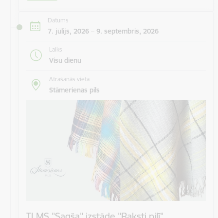
Datums
7. jūlijs, 2026 – 9. septembris, 2026
Laiks
Visu dienu
Atrašanās vieta
Stāmerienas pils
TLMS "Sagša" izstāde "Raksti pilī"