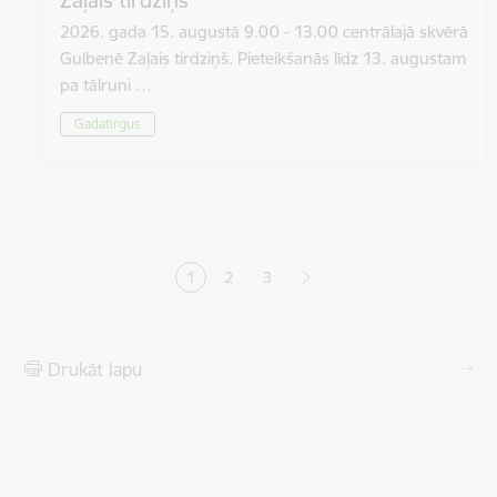
2026. gada 15. augustā 9.00 - 13.00 centrālajā skvērā
Gulbenē Zaļais tirdziņš. Pieteikšanās līdz 13. augustam
pa tālruni …
Gadatirgus
Lapošana
1
2
3
Pašreizējā lapa
Lapa
Lapa
Drukāt lapu