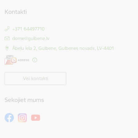
Kontakti
+371 64497710
E-pasts:
dome@gulbene.lv
Ābeļu iela 2, Gulbene, Gulbenes novads, LV-4401
Visi kontakti
Sekojiet mums