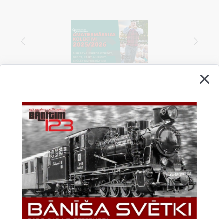
Vai šī informācija bija noderīga?
Sniegt atsauksmi
Esi pirmais, kurš uzzina!
Piesakies jaunumu saņemšanai savā e-pastā.