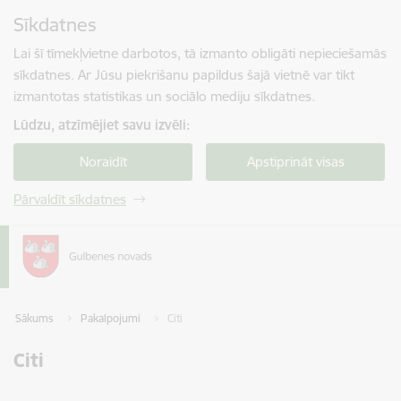
Pāriet uz lapas saturu
Sīkdatnes
Spied
lai meklētu
Enter
Lai šī tīmekļvietne darbotos, tā izmanto obligāti nepieciešamās
sīkdatnes. Ar Jūsu piekrišanu papildus šajā vietnē var tikt
izmantotas statistikas un sociālo mediju sīkdatnes.
Lūdzu, atzīmējiet savu izvēli:
Noraidīt
Apstiprināt visas
Pārvaldīt sīkdatnes
Sākums
Pakalpojumi
Citi
Citi