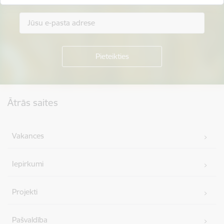
Kājene
Ātrās saites
Vakances
Iepirkumi
Projekti
Pašvaldība