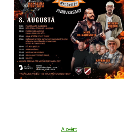
Vai šī informācija bija noderīga?
Sniegt atsauksmi
Esi pirmais, kurš uzzina!
Aizvērt
Piesakies jaunumu saņemšanai savā e-pastā.