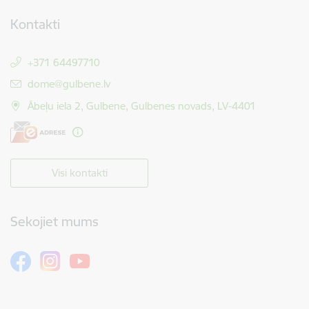
Kontakti
+371 64497710
E-pasts:
dome@gulbene.lv
Ābeļu iela 2, Gulbene, Gulbenes novads, LV-4401
Visi kontakti
Sekojiet mums