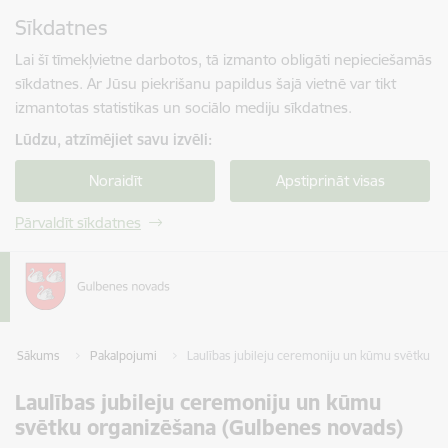
Pāriet uz lapas saturu
Sīkdatnes
Spied
lai meklētu
Enter
Lai šī tīmekļvietne darbotos, tā izmanto obligāti nepieciešamās
sīkdatnes. Ar Jūsu piekrišanu papildus šajā vietnē var tikt
izmantotas statistikas un sociālo mediju sīkdatnes.
Lūdzu, atzīmējiet savu izvēli:
Noraidīt
Apstiprināt visas
Pārvaldīt sīkdatnes
Sākums
Pakalpojumi
Laulības jubileju ceremoniju un kūmu svētku o
Laulības jubileju ceremoniju un kūmu
svētku organizēšana (Gulbenes novads)