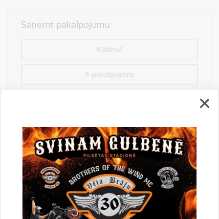
Saņemt pakalpojumu
Klātienē
E-pakalpojums
Drukāt lapu
Dalīties