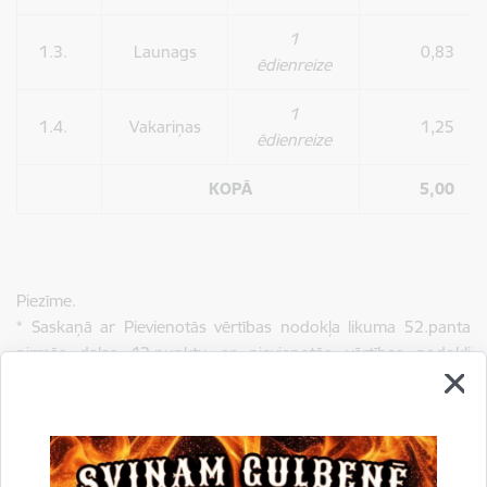
1
1.3.
Launags
0,83
ēdienreize
1
1.4.
Vakariņas
1,25
ēdienreize
KOPĀ
5,00
Piezīme.
* Saskaņā ar Pievienotās vērtības nodokļa likuma 52.panta
pirmās daļas 12.punktu ar pievienotās vērtības nodokli
neapliek valsts atzītu izglītības iestāžu pakalpojumus
vispārējās izglītības, profesionālās izglītības, augstākās
izglītības un interešu izglītības jomā, kā arī ar šiem izglītības
pakalpojumiem cieši saistītu pakalpojumu sniegšanu un preču
piegādi, ko veic minētās izglītības iestādes.”