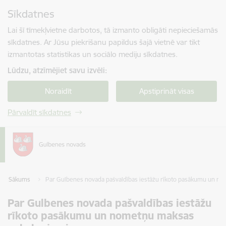
Pāriet uz lapas saturu
Sīkdatnes
Spied
lai meklētu
Enter
Lai šī tīmekļvietne darbotos, tā izmanto obligāti nepieciešamās
sīkdatnes. Ar Jūsu piekrišanu papildus šajā vietnē var tikt
izmantotas statistikas un sociālo mediju sīkdatnes.
Lūdzu, atzīmējiet savu izvēli:
Noraidīt
Apstiprināt visas
Pārvaldīt sīkdatnes
Sākums
Par Gulbenes novada pašvaldības iestāžu rīkoto pasākumu un 
Par Gulbenes novada pašvaldības iestāžu
rīkoto pasākumu un nometņu maksas