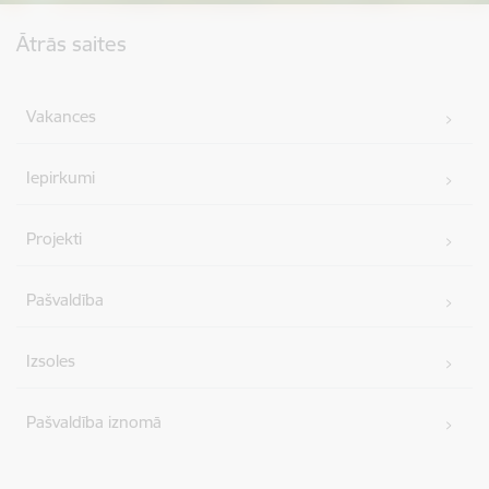
Kājene
Ātrās saites
Vakances
Iepirkumi
Projekti
Pašvaldība
Izsoles
Pašvaldība iznomā