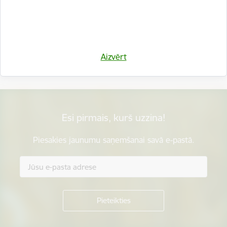
Vai šī informācija bija noderīga?
Aizvērt
Sniegt atsauksmi
Esi pirmais, kurš uzzina!
Piesakies jaunumu saņemšanai savā e-pastā.