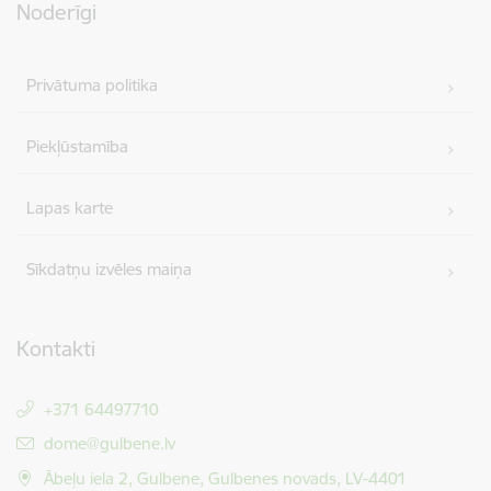
Noderīgi
Privātuma politika
Piekļūstamība
Lapas karte
Sīkdatņu izvēles maiņa
Kontakti
+371 64497710
E-pasts:
dome@gulbene.lv
Ābeļu iela 2, Gulbene, Gulbenes novads, LV-4401