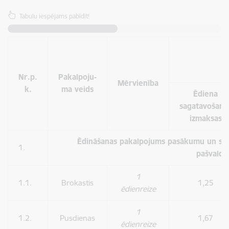
Tabulu iespējams pabīdīt!
Nr.p.
Pakalpoju-
Mērvienība
k.
ma veids
Ēdiena
sagatavošana
izmaksas
Ēdināšanas pakalpojums pasākumu un sp
1.
pašvaldīb
1
1.1.
Brokastis
1,25
ēdienreize
1
1.2.
Pusdienas
1,67
ēdienreize