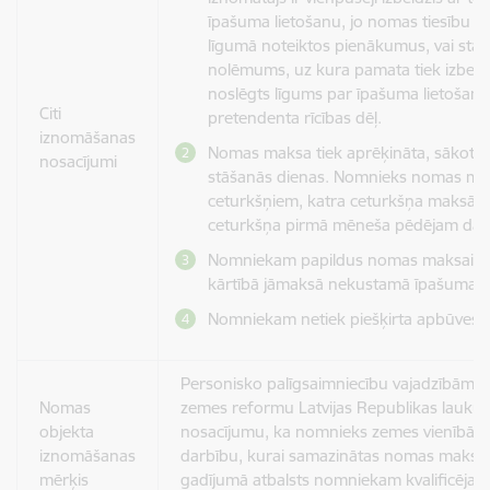
īpašuma lietošanu, jo nomas tiesību pr
līgumā noteiktos pienākumus, vai stāji
nolēmums, uz kura pamata tiek izbeigt
noslēgts līgums par īpašuma lietošan
Citi
pretendenta rīcības dēļ.
iznomāšanas
Nomas maksa tiek aprēķināta, sākot 
nosacījumi
stāšanās dienas. Nomnieks nomas ma
ceturkšņiem, katra ceturkšņa maksājum
ceturkšņa pirmā mēneša pēdējam d
Nomniekam papildus nomas maksai Lī
kārtībā jāmaksā nekustamā īpašuma n
Nomniekam netiek piešķirta apbūves ti
Personisko palīgsaimniecību vajadzībām at
Nomas
zemes reformu Latvijas Republikas lauku 
objekta
nosacījumu, ka nomnieks zemes vienībā n
iznomāšanas
darbību, kurai samazinātas nomas maksa
mērķis
gadījumā atbalsts nomniekam kvalificēja