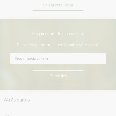
Sniegt atsauksmi
Esi pirmais, kurš uzzina!
Piesakies jaunumu saņemšanai savā e-pastā.
Kājene
Ātrās saites