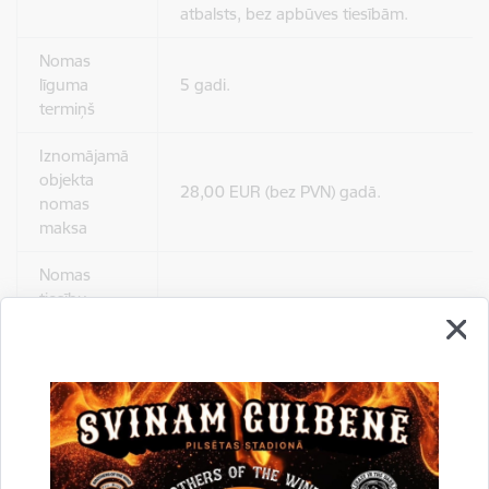
atbalsts, bez apbūves tiesībām.
Nomas
līguma
5 gadi.
termiņš
Iznomājamā
objekta
28,00 EUR (bez PVN) gadā.
nomas
maksa
Nomas
tiesību
pretendentu
Līdz 2026.gada 3.jūnijam (ieskaitot).
pieteikšanās
termiņš
Iznomājamā
Nomas objekta teritorija ir brīvi pieejama p
objekta
Kontaktpersona par objekta teritorijas ja
apskates
Lejasciema pagastu apvienības pārvaldes v