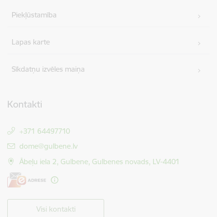
Piekļūstamība
Lapas karte
Sīkdatņu izvēles maiņa
Kontakti
+371 64497710
E-pasts:
dome@gulbene.lv
Ābeļu iela 2, Gulbene, Gulbenes novads, LV-4401
Visi kontakti