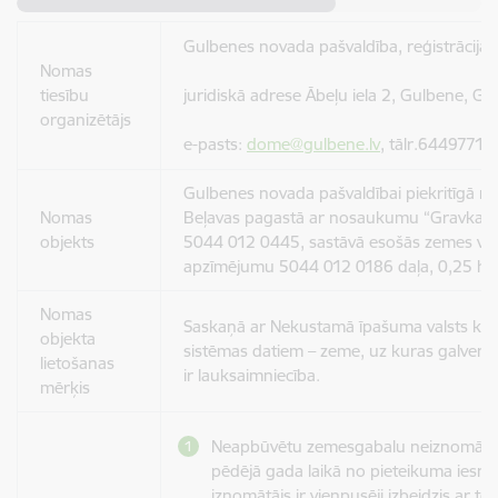
Gulbenes novada pašvaldība, reģistrācij
Nomas
tiesību
juridiskā adrese Ābeļu iela 2, Gulbene, G
organizētājs
e-pasts:
dome@gulbene.lv
, tālr.64497710
Gulbenes novada pašvaldībai piekritīgā 
Nomas
Beļavas pagastā ar nosaukumu “Gravkaln
objekts
5044 012 0445, sastāvā esošās zemes vie
apzīmējumu 5044 012 0186 daļa, 0,25 ha 
Nomas
Saskaņā ar Nekustamā īpašuma valsts kad
objekta
sistēmas datiem – zeme, uz kuras galvenā
lietošanas
ir lauksaimniecība.
mērķis
Neapbūvētu zemesgabalu neiznomā p
pēdējā gada laikā no pieteikuma iesni
iznomātājs ir vienpusēji izbeidzis ar to