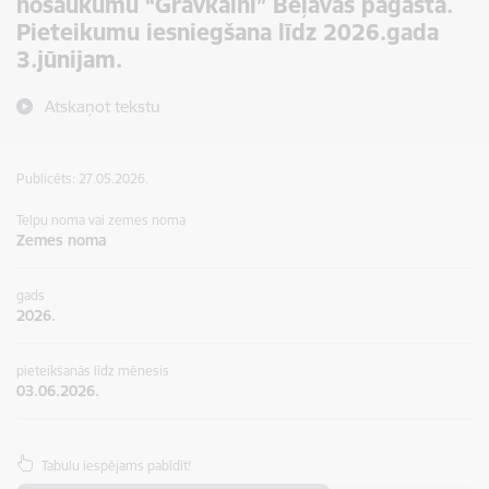
nosaukumu “Gravkalni” Beļavas pagastā.
Pieteikumu iesniegšana līdz 2026.gada
3.jūnijam.
Atskaņot tekstu
Publicēts: 27.05.2026.
Telpu noma vai zemes noma
Zemes noma
gads
2026.
pieteikšanās līdz mēnesis
03.06.2026.
Tabulu iespējams pabīdīt!