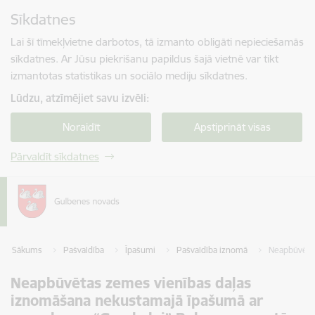
Pāriet uz lapas saturu
Sīkdatnes
Spied
lai meklētu
Enter
Lai šī tīmekļvietne darbotos, tā izmanto obligāti nepieciešamās
sīkdatnes. Ar Jūsu piekrišanu papildus šajā vietnē var tikt
izmantotas statistikas un sociālo mediju sīkdatnes.
Lūdzu, atzīmējiet savu izvēli:
Noraidīt
Apstiprināt visas
Pārvaldīt sīkdatnes
Sākums
Pašvaldība
Īpašumi
Pašvaldība iznomā
Neapbūvētas
Neapbūvētas zemes vienības daļas
iznomāšana nekustamajā īpašumā ar