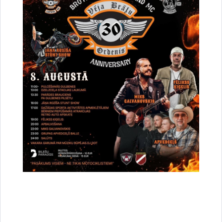
vieta un laiks
tālrunis 20215834.
Pieteikumi iesniedzami Gulbenes novada p
nododot personīgi Gulbenes novada V
vienotajā klientu apkalpošanas centrā,
Gulbenes novadā (pirmdienās, otrdienā
Pieteikumu
ceturtdienās no plkst. 8:00 līdz 17:00,
iesniegšanas
8:00 līdz 16:00);
vieta un laiks
nosūtot pa pastu uz adresi: Ābeļu iel
novads LV-4401. Nomas tiesību preten
uzņemas nesavlaicīgas piegādes risku.
Lejupielādēt:
Kartes izdruka
Lejupielādēt:
Zemes nomas līgums