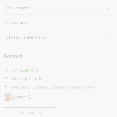
Piekļūstamība
Lapas karte
Sīkdatņu izvēles maiņa
Kontakti
+371 64497710
E-pasts:
dome@gulbene.lv
Ābeļu iela 2, Gulbene, Gulbenes novads, LV-4401
Visi kontakti