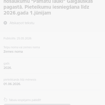
nosaukumu “Pamatu lauki” Galgauskas
pagastā. Pieteikumu iesniegšana līdz
2026.gada 1.jūnijam
Atskaņot tekstu
Publicēts: 25.05.2026.
Telpu noma vai zemes noma
Zemes noma
gads
2026.
pieteikšanās līdz mēnesis
01.06.2026.
Tabulu iespējams pabīdīt!