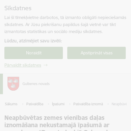
Pāriet uz lapas saturu
Sīkdatnes
Spied
lai meklētu
Enter
Lai šī tīmekļvietne darbotos, tā izmanto obligāti nepieciešamās
sīkdatnes. Ar Jūsu piekrišanu papildus šajā vietnē var tikt
izmantotas statistikas un sociālo mediju sīkdatnes.
Lūdzu, atzīmējiet savu izvēli:
Noraidīt
Apstiprināt visas
Pārvaldīt sīkdatnes
Sākums
Pašvaldība
Īpašumi
Pašvaldība iznomā
Neapbūvētas
Neapbūvētas zemes vienības daļas
iznomāšana nekustamajā īpašumā ar