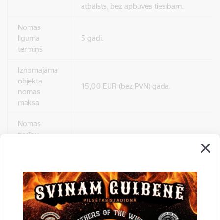
atbalsts, bez apbūves tiesībām.
Nomas
līguma
5 gadi.
termiņš
Iznomājamā
objekta
15,00 EUR (bez PVN) gadā.
nomas
maksa
Nomas
tiesību
pretendentu
Līdz 2026.gada 1.jūnijam (ieskaitot).
pieteikšanās
termiņš
Iznomājamā
Nomas objekta teritorija ir brīvi pieejama p
objekta
Kontaktpersona par objekta teritorijas ja
apskates
Galgauskas, Jaungulbenes un Līgo pagast