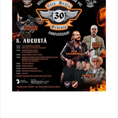
vieta un laiks
pārvaldes vadītājs Juris Duļbinskis, tālru
Pieteikumi iesniedzami Gulbenes novada p
nododot personīgi Gulbenes novada V
vienotajā klientu apkalpošanas centrā,
Gulbenes novadā (pirmdienās, otrdienā
Pieteikumu
ceturtdienās no plkst. 8:00 līdz 17:00,
iesniegšanas
8:00 līdz 16:00);
vieta un laiks
nosūtot pa pastu uz adresi: Ābeļu iel
novads LV-4401. Nomas tiesību preten
uzņemas nesavlaicīgas piegādes risku.
Lejupielādēt:
Kartes izdruka
Lejupielādēt:
Zemes nomas līgums