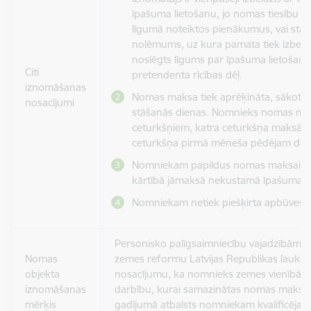
īpašuma lietošanu, jo nomas tiesību pr
līgumā noteiktos pienākumus, vai stāji
nolēmums, uz kura pamata tiek izbeigt
noslēgts līgums par īpašuma lietošan
Citi
pretendenta rīcības dēļ.
iznomāšanas
Nomas maksa tiek aprēķināta, sākot 
nosacījumi
stāšanās dienas. Nomnieks nomas ma
ceturkšņiem, katra ceturkšņa maksājum
ceturkšņa pirmā mēneša pēdējam d
Nomniekam papildus nomas maksai Lī
kārtībā jāmaksā nekustamā īpašuma n
Nomniekam netiek piešķirta apbūves ti
Personisko palīgsaimniecību vajadzībām at
Nomas
zemes reformu Latvijas Republikas lauku 
objekta
nosacījumu, ka nomnieks zemes vienībā n
iznomāšanas
darbību, kurai samazinātas nomas maksa
mērķis
gadījumā atbalsts nomniekam kvalificēja