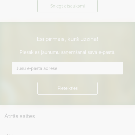
Sniegt atsauksmi
Esi pirmais, kurš uzzina!
Piesakies jaunumu saņemšanai savā e-pastā.
Kājene
Ātrās saites