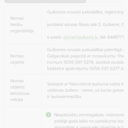
Gulbenes novada pašvaldība, reģistrācij
Nomas
tiesību
juridiskā adrese Ābeļu iela 2, Gulbene, G
organizētājs
e-pasts:
dome@gulbene.lv
, tālr.64497710
Gulbenes novada pašvaldībai piekritīgā 
Nomas
Galgauskas pagastā ar nosaukumu “Pamat
objekts
numurs 5056 007 0279, sastāvā esošās z
kadastra apzīmējumu 5056 007 0277 daļa,
Nomas
Saskaņā ar Nekustamā īpašuma valsts kad
objekta
sistēmas datiem – zeme, uz kuras galvenā
lietošanas
ir lauksaimniecība.
mērķis
Neapbūvētu zemesgabalu neiznomā p
pēdējā gada laikā no pieteikuma iesni
iznomātājs ir vienpusēji izbeidzis ar to