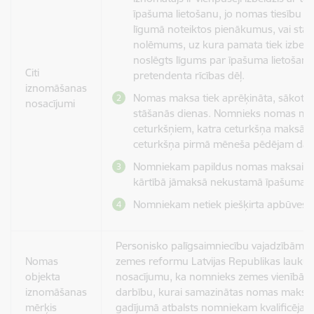
īpašuma lietošanu, jo nomas tiesību pr
līgumā noteiktos pienākumus, vai stāji
nolēmums, uz kura pamata tiek izbeigt
noslēgts līgums par īpašuma lietošan
Citi
pretendenta rīcības dēļ.
iznomāšanas
Nomas maksa tiek aprēķināta, sākot 
nosacījumi
stāšanās dienas. Nomnieks nomas ma
ceturkšņiem, katra ceturkšņa maksājum
ceturkšņa pirmā mēneša pēdējam d
Nomniekam papildus nomas maksai Lī
kārtībā jāmaksā nekustamā īpašuma n
Nomniekam netiek piešķirta apbūves ti
Personisko palīgsaimniecību vajadzībām at
Nomas
zemes reformu Latvijas Republikas lauku 
objekta
nosacījumu, ka nomnieks zemes vienībā n
iznomāšanas
darbību, kurai samazinātas nomas maksa
mērķis
gadījumā atbalsts nomniekam kvalificēja