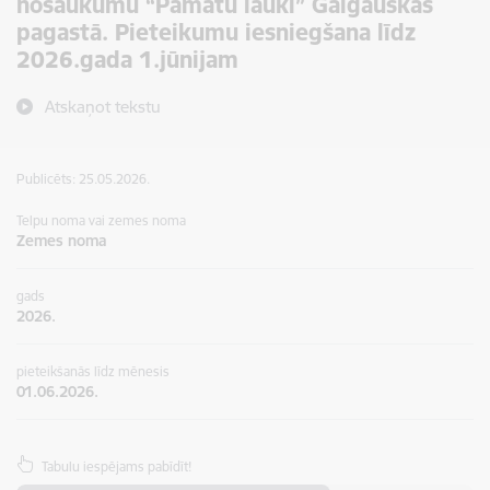
nosaukumu “Pamatu lauki” Galgauskas
pagastā. Pieteikumu iesniegšana līdz
2026.gada 1.jūnijam
Atskaņot tekstu
Publicēts: 25.05.2026.
Telpu noma vai zemes noma
Zemes noma
gads
2026.
pieteikšanās līdz mēnesis
01.06.2026.
Tabulu iespējams pabīdīt!