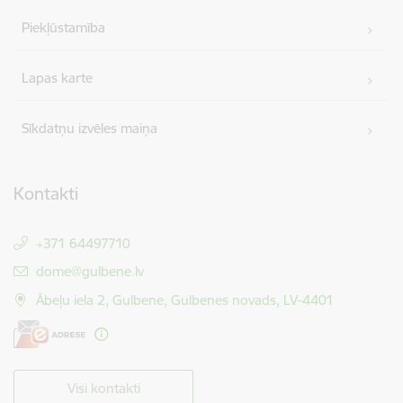
Piekļūstamība
Lapas karte
Sīkdatņu izvēles maiņa
Kontakti
+371 64497710
E-pasts:
dome@gulbene.lv
Ābeļu iela 2, Gulbene, Gulbenes novads, LV-4401
Visi kontakti