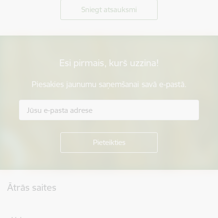
Sniegt atsauksmi
Esi pirmais, kurš uzzina!
Piesakies jaunumu saņemšanai savā e-pastā.
Kājene
Ātrās saites