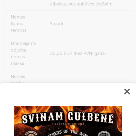
atbalsts, bez apbūves tiesībām.
Nomas
līguma
5 gadi.
termiņš
Iznomājamā
objekta
20,00 EUR (bez PVN) gadā.
nomas
maksa
Nomas
tiesību
pretendentu
Līdz 2026.gada 1.jūnijam (ieskaitot).
pieteikšanās
termiņš
Iznomājamā
Nomas objekta teritorija ir brīvi pieejama p
objekta
Kontaktpersona par objekta teritorijas ja
apskates
Galgauskas, Jaungulbenes un Līgo pagast