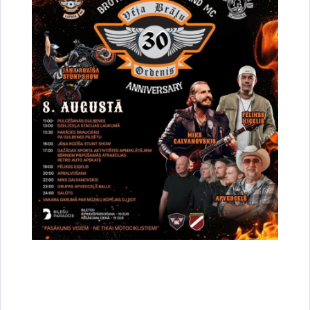
vieta un laiks
pārvaldes vadītājs Juris Duļbinskis, tālru
Pieteikumi iesniedzami Gulbenes novada p
nododot personīgi Gulbenes novada V
vienotajā klientu apkalpošanas centrā,
Gulbenes novadā (pirmdienās, otrdienā
Pieteikumu
ceturtdienās no plkst. 8:00 līdz 17:00,
iesniegšanas
8:00 līdz 16:00);
vieta un laiks
nosūtot pa pastu uz adresi: Ābeļu iel
novads LV-4401. Nomas tiesību preten
uzņemas nesavlaicīgas piegādes risku.
Lejupielādēt:
Kartes izdruka
Lejupielādēt:
Zemes nomas līgums