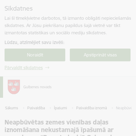
Pāriet uz lapas saturu
Sīkdatnes
Spied
lai meklētu
Enter
Lai šī tīmekļvietne darbotos, tā izmanto obligāti nepieciešamās
sīkdatnes. Ar Jūsu piekrišanu papildus šajā vietnē var tikt
izmantotas statistikas un sociālo mediju sīkdatnes.
Lūdzu, atzīmējiet savu izvēli:
Noraidīt
Apstiprināt visas
Pārvaldīt sīkdatnes
Sākums
Pašvaldība
Īpašumi
Pašvaldība iznomā
Neapbūvētas
Neapbūvētas zemes vienības daļas
iznomāšana nekustamajā īpašumā ar