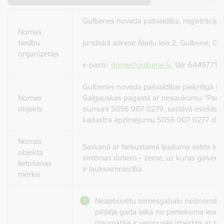
Gulbenes novada pašvaldība, reģistrācij
Nomas
tiesību
juridiskā adrese Ābeļu iela 2, Gulbene, G
organizētājs
e-pasts:
dome@gulbene.lv
, tālr.64497710
Gulbenes novada pašvaldībai piekritīgā 
Nomas
Galgauskas pagastā ar nosaukumu “Pamat
objekts
numurs 5056 007 0279, sastāvā esošās z
kadastra apzīmējumu 5056 007 0277 daļa,
Nomas
Saskaņā ar Nekustamā īpašuma valsts kad
objekta
sistēmas datiem – zeme, uz kuras galvenā
lietošanas
ir lauksaimniecība.
mērķis
Neapbūvētu zemesgabalu neiznomā p
pēdējā gada laikā no pieteikuma iesni
iznomātājs ir vienpusēji izbeidzis ar to