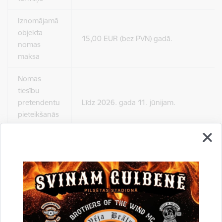
Iznomājamā
objekta
15,00 EUR (bez PVN) gadā.
nomas
maksa
Nomas
tiesību
pretendentu
Līdz 2026. gada 11. jūnijam.
pieteikšanās
termiņš
Iznomājamā
Nomas objekta teritorija ir brīvi pieejama p
objekta
Kontaktpersona par objekta teritorijas ja
apskates
novada pašvaldības Īpašumu pārraudzība
vieta un laiks
mērniecības speciālists Kaspars Rakstiņš, 
Pieteikumi iesniedzami Gulbenes novada p