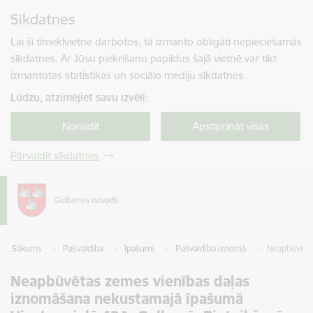
Pāriet uz lapas saturu
Sīkdatnes
Spied
lai meklētu
Enter
Lai šī tīmekļvietne darbotos, tā izmanto obligāti nepieciešamās
sīkdatnes. Ar Jūsu piekrišanu papildus šajā vietnē var tikt
izmantotas statistikas un sociālo mediju sīkdatnes.
Lūdzu, atzīmējiet savu izvēli:
Noraidīt
Apstiprināt visas
Pārvaldīt sīkdatnes
Sākums
Pašvaldība
Īpašumi
Pašvaldība iznomā
Neapbūvētas
Neapbūvētas zemes vienības daļas
iznomāšana nekustamajā īpašumā