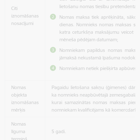
lietošanu nomas tiesību pretendenta rī
Citi
iznomāšanas
Nomas maksa tiek aprēķināta, sākot
nosacījumi
dienas. Nomnieks nomas maksas sam
katra ceturkšņa maksājumu veicot līd
mēneša pēdējam datumam;
Nomniekam papildus nomas maksai L
jāmaksā nekustamā īpašuma nodoklis
Nomniekam netiek piešķirta apbūves ti
Nomas
Pagaidu lietošana sakņu (ģimenes) dārza
objekta
ka nomnieks neapbūvētajā zemesgabalā ne
iznomāšanas
kurai samazinātas nomas maksas piemē
mērķis
nomniekam kvalificējams kā komercdarbīb
Nomas
līguma
5 gadi.
termiņš