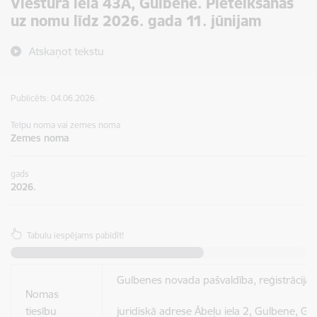
Viestura ielā 43A, Gulbenē. Pieteikšanās
uz nomu līdz 2026. gada 11. jūnijam
Atskaņot tekstu
Publicēts: 04.06.2026.
Telpu noma vai zemes noma
Zemes noma
gads
2026.
Tabulu iespējams pabīdīt!
Gulbenes novada pašvaldība, reģistrācij
Nomas
tiesību
juridiskā adrese Ābeļu iela 2, Gulbene, G