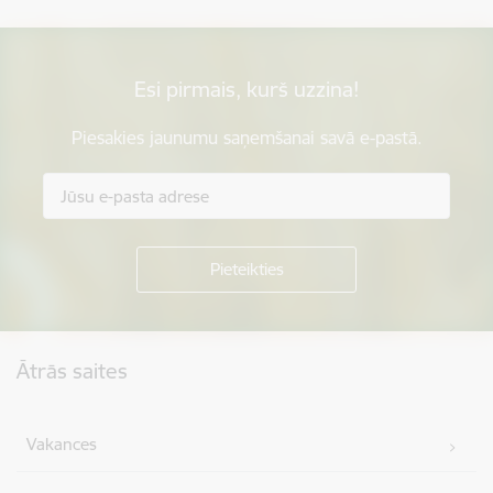
Esi pirmais, kurš uzzina!
Piesakies jaunumu saņemšanai savā e-pastā.
Kājene
Ātrās saites
Vakances