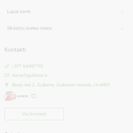
Lapas karte
Sīkdatņu izvēles maiņa
Kontakti
+371 64497710
E-pasts:
dome@gulbene.lv
Ābeļu iela 2, Gulbene, Gulbenes novads, LV-4401
Visi kontakti