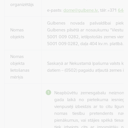
organizētājs
e-pasts:
dome@gulbene.lv
, tālr.+371
6449
Gulbenes novada pašvaldībai piekr
Nomas
Gulbenes pilsētā ar nosaukumu “Viestura
objekts
5001 009 0282, ietilpstošās zemes vienī
5001 009 0282, daļa 404 kv.m. platībā.
Nomas
objekta
Saskaņā ar Nekustamā īpašuma valsts kad
lietošanas
datiem – (0502) pagaidu atļautā zemes i
mērķis
Neapbūvētu zemesgabalu neiznomā
gada laikā no pieteikuma iesniegš
vienpusēji izbeidzis ar to citu līgum
nomas tiesību pretendents nav p
pienākumus, vai stājies spēkā tiesa
tiek izbeigts cits ar iznomātāju n