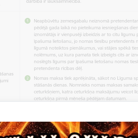
darbība ir lauksaimniecība.
s
Neapbūvētu zemesgabalu neiznomā pretendentam
pēdējā gada laikā no pieteikuma iesniegšanas die
iznomātājs ir vienpusēji izbeidzis ar to citu līgumu 
īpašuma lietošanu, jo nomas tiesību pretendents na
līgumā noteiktos pienākumus, vai stājies spēkā tie
nolēmums, uz kura pamata tiek izbeigts cits ar iz
noslēgts līgums par īpašuma lietošanu nomas ties
pretendenta rīcības dēļ.
āšanas
Nomas maksa tiek aprēķināta, sākot no Līguma s
jumi
stāšanās dienas. Nomnieks nomas maksas samaks
ceturkšņiem, katra ceturkšņa maksājumu veicot līd
ceturkšņa pirmā mēneša pēdējam datumam.
Nomniekam papildus nomas maksai Līgumā noteik
kārtībā jāmaksā nekustamā īpašuma nodoklis
Nomniekam netiek piešķirta apbūves tiesība.