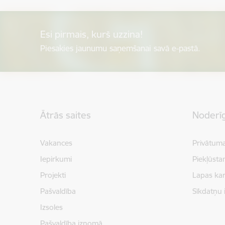
Esi pirmais, kurš uzzina!
Piesakies jaunumu saņemšanai savā e-pastā.
Kājene
Ātrās saites
Noderīg
Vakances
Privātuma
Iepirkumi
Piekļūsta
Projekti
Lapas kar
Pašvaldība
Sīkdatņu 
Izsoles
Pašvaldība iznomā