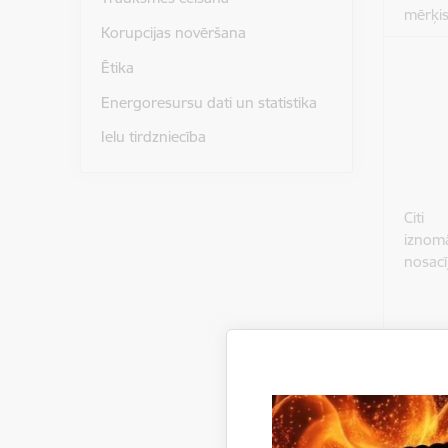
mērķi
Korupcijas novēršana
Ētika
Energoresursu dati un statistika
Ielu tirdzniecība
Citi
iznom
nosacī