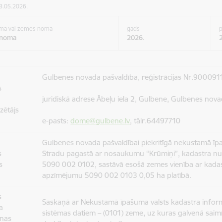
18.05.2026.
oma vai zemes noma
gads
p
 noma
2026.
Gulbenes novada pašvaldība, reģistrācijas Nr.90009
s
u
juridiskā adrese Ābeļu iela 2, Gulbene, Gulbenes nov
zētājs
e-pasts:
dome@gulbene.lv
, tālr.64497710
Gulbenes novada pašvaldībai piekritīgā nekustamā ī
s
Stradu pagastā ar nosaukumu “Krūmiņi”, kadastra n
s
5090 002 0102, sastāvā esošā zemes vienība ar kada
apzīmējumu 5090 002 0103 0,05 ha platībā.
s
Saskaņā ar Nekustamā īpašuma valsts kadastra inform
a
sistēmas datiem – (0101) zeme, uz kuras galvenā saim
anas