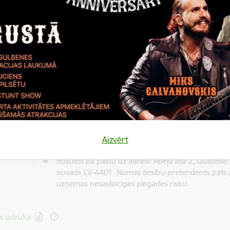
š
Nomas objekta teritorija ir brīvi pieejama publiskai aps
ājamā
Kontaktpersona par objekta teritorijas jautājumiem ir 
a
Stāmerienas un Stradu pagasta apvienības pārvaldes v
tes
n laiks
Vilnis Lapiņš, tālrunis
+371 26464180
.
Pieteikumi iesniedzami Gulbenes novada pašvaldībā:
nododot personīgi Gulbenes novada Valsts un paš
vienotajā klientu apkalpošanas centrā, Ābeļu ielā 
Gulbenes novadā (pirmdienās, otrdienās, trešdien
ikumu
ceturtdienās no plkst. 8:00 līdz 17:00, piektdienās
gšanas
Aizvērt
8:00 līdz 16:00);
n laiks
nosūtot pa pastu uz adresi: Ābeļu iela 2, Gulbene
novads LV-4401. Nomas tiesību pretendents pats 
uzņemas nesavlaicīgas piegādes risku.
ēt:
s izdruka