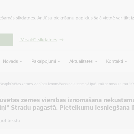
iešamās sīkdatnes. Ar Jūsu piekrišanu papildus šajā vietnē var tikt i
Pārvaldīt sīkdatnes
Novads
Pakalpojumi
Aktualitātes
Kontakti
Neapbūvētas zemes vienības iznomāšana nekustamajā īpašumā ar nosaukumu “Krūm
ūvētas zemes vienības iznomāšana nekustam
ņi” Stradu pagastā. Pieteikumu iesniegšana 
ņot tekstu