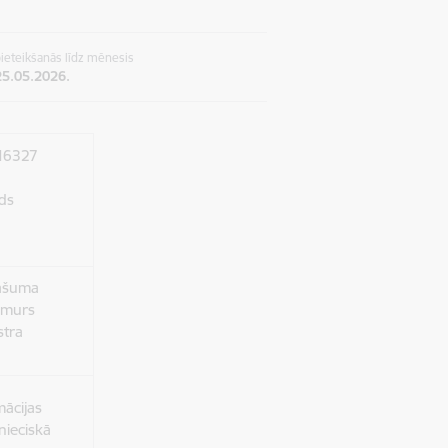
ieteikšanās līdz mēnesis
25.05.2026.
116327
ads
pašuma
umurs
stra
ācijas
nieciskā