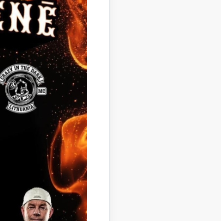
uma “Par
 pantam ar
ecisko
anas
cdarbības