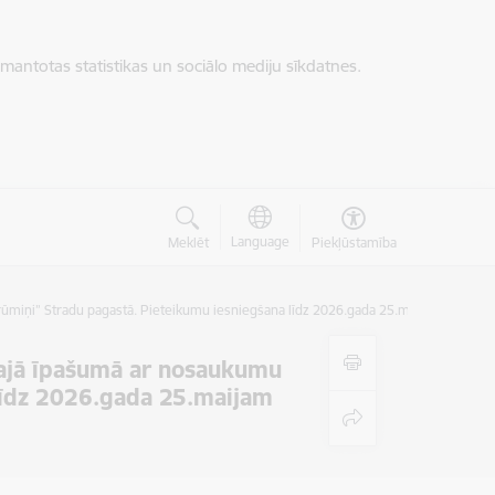
zmantotas statistikas un sociālo mediju sīkdatnes.
Language
Meklēt
Piekļūstamība
iņi” Stradu pagastā. Pieteikumu iesniegšana līdz 2026.gada 25.maijam
ajā īpašumā ar nosaukumu
līdz 2026.gada 25.maijam