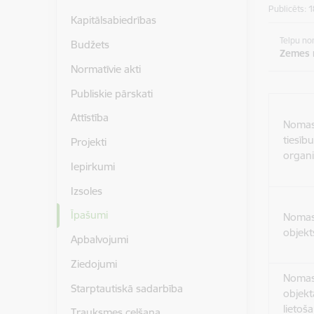
Publicēts: 
Kapitālsabiedrības
Telpu n
Budžets
Zemes
Normatīvie akti
Publiskie pārskati
Attīstība
Noma
tiesīb
Projekti
organi
Iepirkumi
Izsoles
Īpašumi
Noma
objekt
Apbalvojumi
Ziedojumi
Noma
Starptautiskā sadarbība
objekt
lietoš
Trauksmes celšana