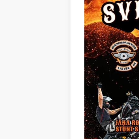
Noma
objekt
iznom
mērķi
Noma
līgum
termiņ
Iznom
objekt
noma
maks
Noma
tiesīb
prete
pietei