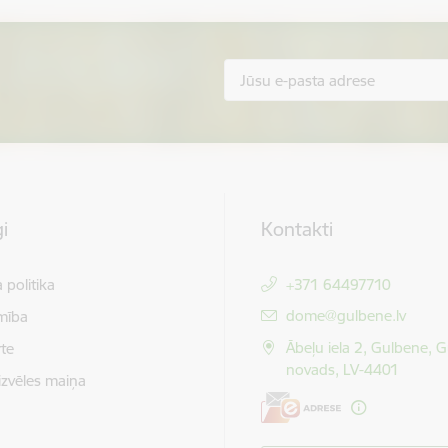
i
Kontakti
 politika
+371 64497710
E-pasts:
dome@gulbene.lv
mība
Ābeļu iela 2, Gulbene, 
te
novads, LV-4401
izvēles maiņa