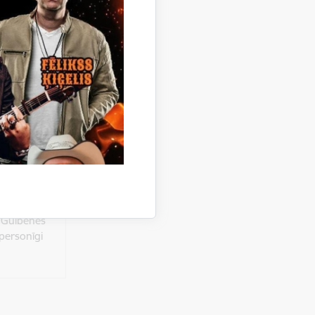
katei.
Litenes,
adītājs
valdības
2, Gulbenē,
ās,
 no plkst.
, Gulbenes
personīgi