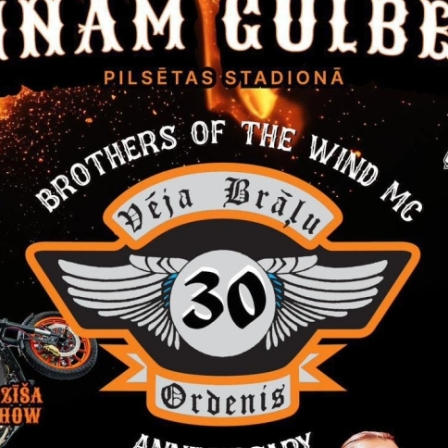
Personisko palīgsaimniecību vajadzībām atbilstoši lik
s
zemes reformu Latvijas Republikas lauku apvidos” 7.
a
nosacījumu, ka nomnieks zemes vienībā neveic saimni
āšanas
darbību, kurai samazinātas nomas maksas piemēroš
s
gadījumā atbalsts nomniekam kvalificējams kā komer
atbalsts, bez apbūves tiesībām.
s
a
5 gadi.
š
ājamā
a
15,00 EUR (bez PVN) gadā.
s
a
s
u
ndentu
Līdz 2026.gada 25.maijam (ieskaitot).
kšanās