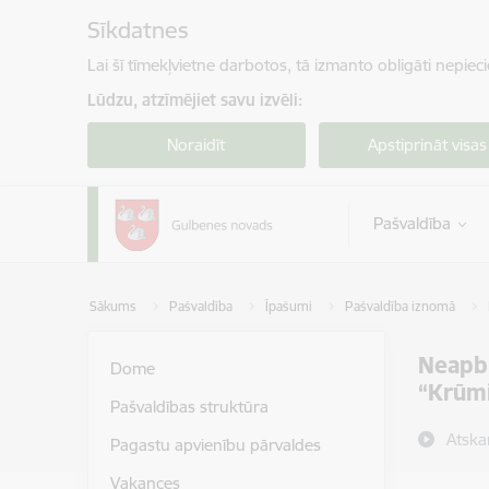
Pāriet uz lapas saturu
Sīkdatnes
Lai šī tīmekļvietne darbotos, tā izmanto obligāti nepiec
Lūdzu, atzīmējiet savu izvēli:
Noraidīt
Apstiprināt visas
Pašvaldība
Sākums
Pašvaldība
Īpašumi
Pašvaldība iznomā
Neapb
Dome
“Krūmi
Pašvaldības struktūra
Atska
Pagastu apvienību pārvaldes
Vakances