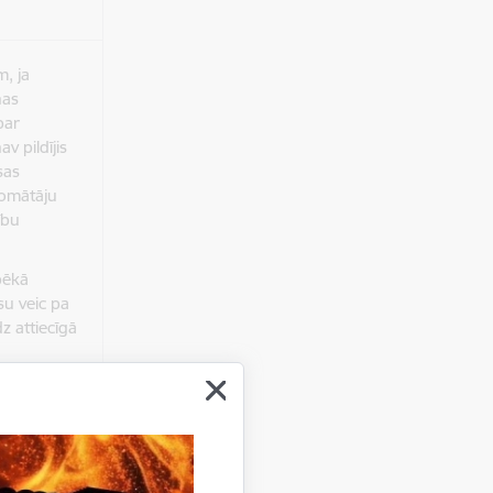
, ja
nas
par
v pildījis
sas
nomātāju
ību
pēkā
u veic pa
z attiecīgā
tajā