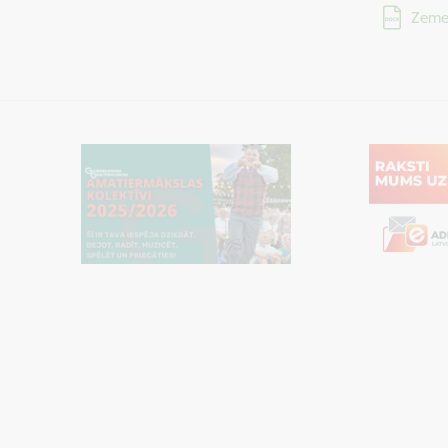
Lejupielād
Zeme