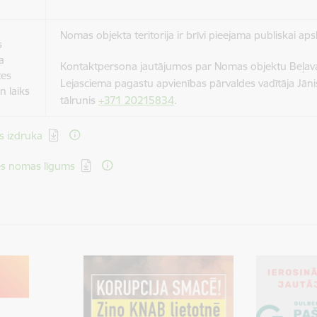
Nomas objekta teritorija ir brīvi pieejama publiskai aps
s
a
Kontaktpersona jautājumos par Nomas objektu Beļav
tes
Lejasciema pagastu apvienības pārvaldes vadītāja Jāni
n laiks
tālrunis
+371 20215834
.
ēt:
s izdruka
ēt:
s nomas līgums