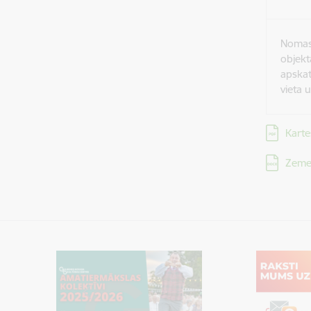
Noma
objekt
apska
vieta u
Lejupielād
Karte
Lejupielād
Zeme