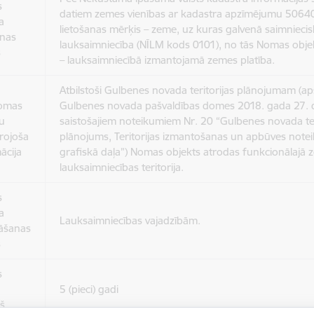
s
datiem zemes vienības ar kadastra apzīmējumu 506
a
lietošanas mērķis – zeme, uz kuras galvenā saimniecis
anas
lauksaimniecība (NĪLM kods 0101), no tās Nomas obj
s
– lauksaimniecībā izmantojamā zemes platība.
Atbilstoši Gulbenes novada teritorijas plānojumam (aps
Nomas
Gulbenes novada pašvaldības domes 2018. gada 27.
u
saistošajiem noteikumiem Nr. 20 “Gulbenes novada ter
rojoša
plānojums, Teritorijas izmantošanas un apbūves note
ācija
grafiskā daļa”) Nomas objekts atrodas funkcionālajā 
lauksaimniecības teritorija.
s
a
Lauksaimniecības vajadzībām.
āšanas
s
s
a
5 (pieci) gadi
š