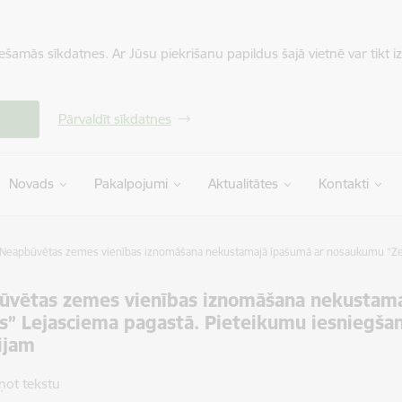
iešamās sīkdatnes. Ar Jūsu piekrišanu papildus šajā vietnē var tikt i
Pārvaldīt sīkdatnes
Novads
Pakalpojumi
Aktualitātes
Kontakti
Neapbūvētas zemes vienības iznomāšana nekustamajā īpašumā ar nosaukumu “Zem
ūvētas zemes vienības iznomāšana nekustam
” Lejasciema pagastā. Pieteikumu iesniegšan
ijam
ņot tekstu