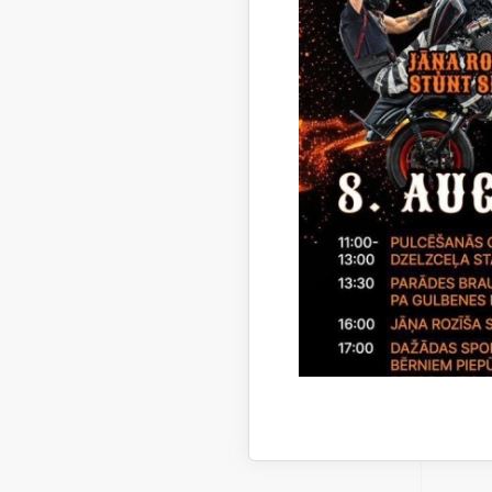
noma
maksa
gadā
Noma
tiesīb
prete
pietei
termiņ
Noma
piete
iesnie
vieta