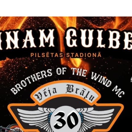
as
s
Nomniekam nav tiesību Nomas objektu nodot apakš
u vai
u
šnomā
Nomas maksa tiek aprēķināta, sākot no Zemes n
spēkā stāšanās dienas. Nomas maksas samaksu v
ceturkšņiem, katra ceturkšņa maksājumu veicot līd
ceturkšņa pirmā mēneša pēdējam datumam.
āšanas
Nomniekam papildus nomas maksai Zemes nomas
jumi
noteiktajā kārtībā jāmaksā Iznomātājam nekusta
nodoklis.
Nomniekam netiek piešķirta apbūves tiesība.
s
a