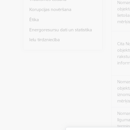
Noma
objekt
Korupcijas novēršana
lietoš
Ētika
mērķi
Energoresursu dati un statistika
Ielu tirdzniecība
Cita 
objekt
rakstu
inform
Noma
objekt
iznom
mērķi
Noma
līgum
termiņ