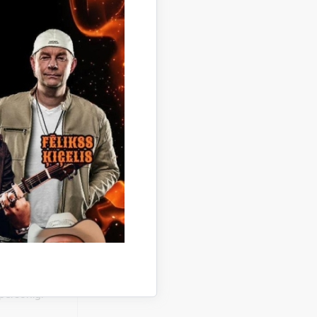
vienotās
valdības
2, Gulbenē,
ās,
 no plkst.
, Gulbenes
personīgi