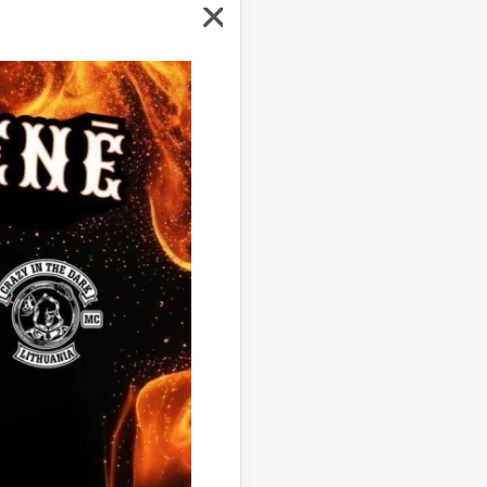
nomā.
omas līguma
eic pa
z attiecīgā
 līgumā
mā īpašuma