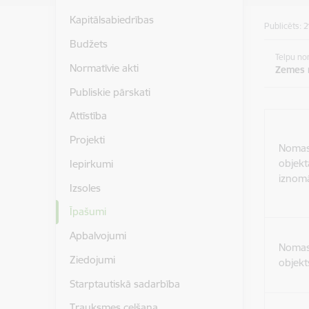
Kapitālsabiedrības
Publicēts: 
Budžets
Telpu n
Normatīvie akti
Zemes
Publiskie pārskati
Attīstība
Projekti
Noma
objekt
Iepirkumi
iznomā
Izsoles
Īpašumi
Apbalvojumi
Noma
Ziedojumi
objekt
Starptautiskā sadarbība
Trauksmes celšana