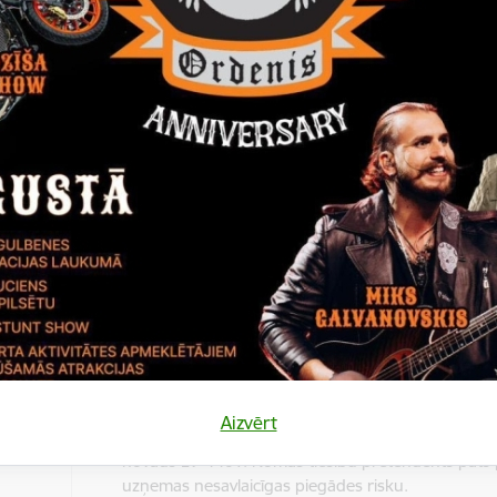
208 EUR (divi simti astoņi euro 00 centi) gadā bez pie
s
vērtības nodokļa.
s
s
u
ndentu
Līdz 2026.gada 29.maijam (ieskaitot).
kšanās
š
Pieteikumi iesniedzami Gulbenes novada pašvaldībā:
nododot personīgi Gulbenes novada Valsts un paš
vienotajā klientu apkalpošanas centrā, Ābeļu ielā 
s
Gulbenes novadā (pirmdienās, otrdienās, trešdien
ikumu
ceturtdienās no plkst. 8:00 līdz 17:00, piektdienās
gšanas
8:00 līdz 16:00);
Aizvērt
nosūtot pa pastu uz adresi: Ābeļu iela 2, Gulbene
novads LV-4401. Nomas tiesību pretendents pats 
uzņemas nesavlaicīgas piegādes risku.