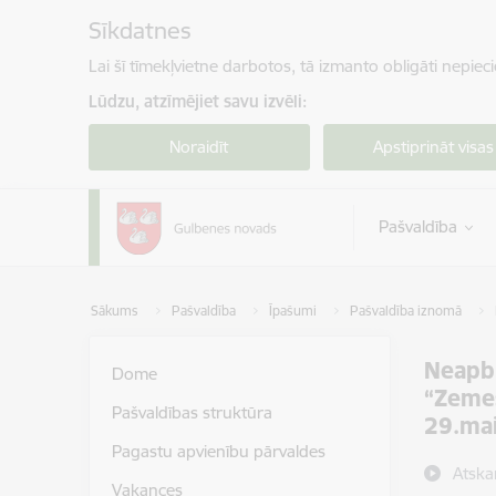
Pāriet uz lapas saturu
Sīkdatnes
Lai šī tīmekļvietne darbotos, tā izmanto obligāti nepiec
Lūdzu, atzīmējiet savu izvēli:
Noraidīt
Apstiprināt visas
Pašvaldība
Sākums
Pašvaldība
Īpašumi
Pašvaldība iznomā
Neapb
Dome
“Zemes
Pašvaldības struktūra
29.ma
Pagastu apvienību pārvaldes
Atska
Vakances