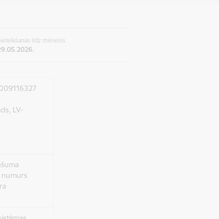
ieteikšanās līdz mēnesis
29.05.2026.
90009116327
ads, LV-
pašuma
a numurs
ra
sistēmas