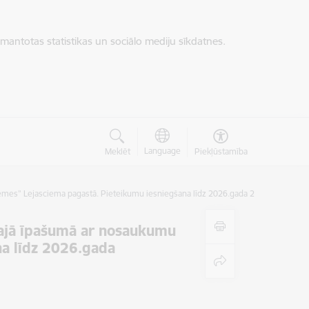
zmantotas statistikas un sociālo mediju sīkdatnes.
Language
Meklēt
Piekļūstamība
es” Lejasciema pagastā. Pieteikumu iesniegšana līdz 2026.gada 29.maijam
ajā īpašumā ar nosaukumu
a līdz 2026.gada