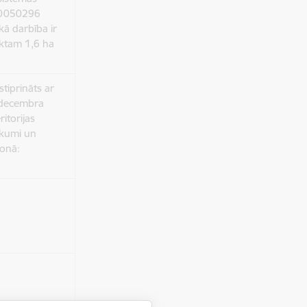
40050296
kā darbība ir
ektam 1,6 ha
tiprināts ar
 decembra
itorijas
ikumi un
zonā: