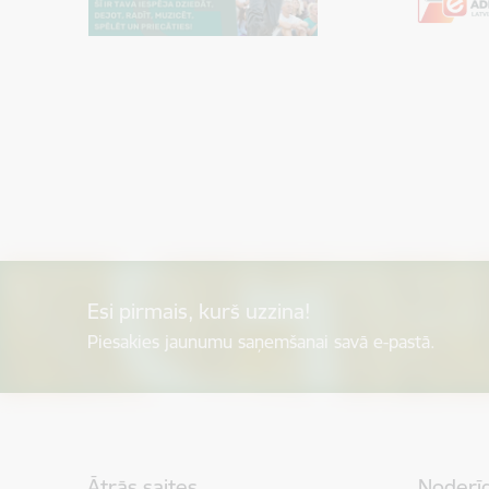
Esi pirmais, kurš uzzina!
Piesakies jaunumu saņemšanai savā e-pastā.
Kājene
Ātrās saites
Noderīg