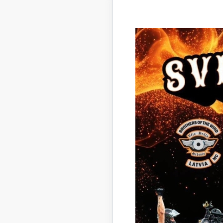
Tiesīb
nodot
Noma
objekt
tā daļ
apak
Citi
iznom
nosacī
Noma
objekt