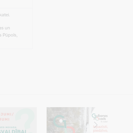
katei.
as un
s Pūpols,