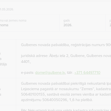
21.05.2026.
oma vai zemes noma
gads
p
 noma
2026.
Gulbenes novada pašvaldība, reģistrācijas numurs 
s
juridiskā adrese: Ābeļu iela 2, Gulbene, Gulbenes nov
a
4401,
tājs
e-pasts:
dome@gulbene.lv
, tālr.
+371 64497710
Gulbenes novada pašvaldībai piekritīgā nekustamā ī
s
Lejasciema pagastā ar nosaukumu “Zemes”, kadastr
s
50640100155, sastāvā esošā zemes vienība ar kadast
apzīmējumu 50640050296, 1,6 ha platībā.
Pēc Nekustamā īpašuma valsts kadastra informācijas 