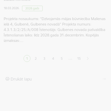
18.03.2026.
2028.gads
Projekta nosaukums: “Dzīvojamās mājas būvniecība Malienas
ielā 4, Gulbenē, Gulbenes novadā” Projekta numurs:
4.3.1.3/2/25/A/008 Īstenotājs: Gulbenes novada pašvaldība
Īstenošanas laiks: līdz 2028.gada 31.decembrim. Kopējās
izmaksas:…
Lapošana
…
1
2
3
4
5
15
Pašreizējā lapa
Lapa
Lapa
Lapa
Lapa
Drukāt lapu