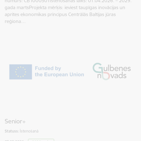
numurs: CB1000501Īstenošanas laiks: 01.04.2026. – 2029.
gada martsProjekta mērķis: ieviest taupīgas inovācijas un
aprites ekonomikas principus Centrālās Baltijas jūras
reģiona…
Senior+
Statuss:
Īstenošanā