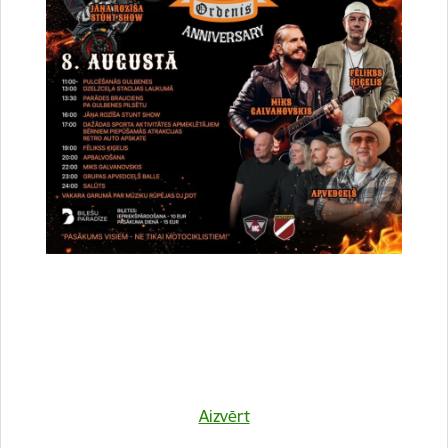
FASAWAST
Statuss:
Īstenošanā
15.04.2026.
2027.gads
Projekta pilns nosaukums: Cīņa pret izkaisītiem un pamestiem
atkritumiem: Kopīga rīcība ilgtspējīgas teritorijas labā. (Angl. -
Fighting against scattered and abandoned waste: Acting
together for a sustainable territory) Projekta numurs: 2025-
1…
Aizvērt