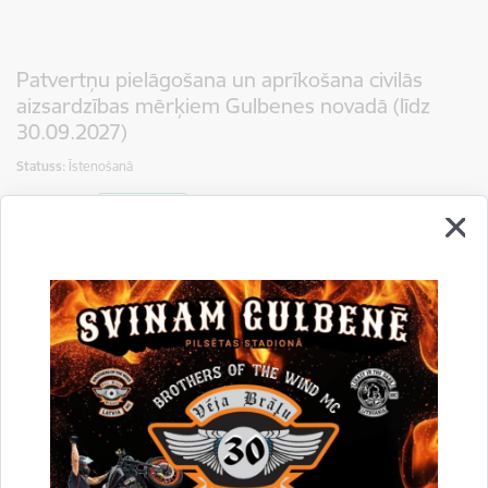
Patvertņu pielāgošana un aprīkošana civilās
aizsardzības mērķiem Gulbenes novadā (līdz
30.09.2027)
Statuss:
Īstenošanā
23.04.2026.
2027.gads
Numurs: 5.2.1.1/1/25/I/030 Projekta īstenotājs: Gulbenes
novada pašvaldība Īstenošanas laiks: 14.11.2025-
30.09.2027. Finansējums Kopējās, attiecināmās izmaksas –
229 064,71 EUR, t.sk.: Eiropas Reģionālā attīstības fonda
(ERAF) finansējums…