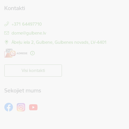
Kontakti
+371 64497710
E-pasts:
dome@gulbene.lv
Ābeļu iela 2, Gulbene, Gulbenes novads, LV-4401
Visi kontakti
Sekojiet mums