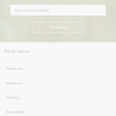
Kājene
Ātrās saites
Vakances
Iepirkumi
Projekti
Pašvaldība