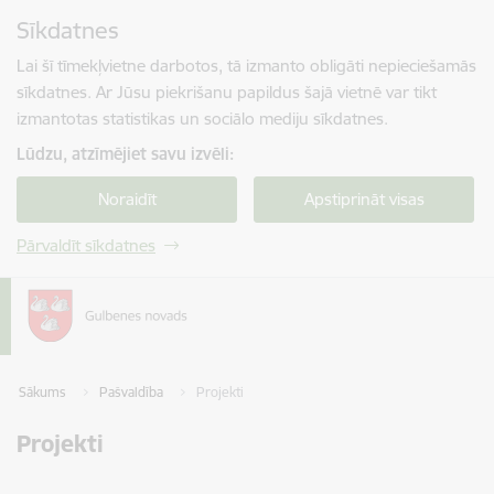
Pāriet uz lapas saturu
Sīkdatnes
Spied
lai meklētu
Enter
Lai šī tīmekļvietne darbotos, tā izmanto obligāti nepieciešamās
sīkdatnes. Ar Jūsu piekrišanu papildus šajā vietnē var tikt
izmantotas statistikas un sociālo mediju sīkdatnes.
Lūdzu, atzīmējiet savu izvēli:
Noraidīt
Apstiprināt visas
Pārvaldīt sīkdatnes
Sākums
Pašvaldība
Projekti
Projekti