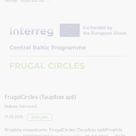
vietējo noturību un …
FrugalCircles (Taupības apļi)
Statuss:
Īstenošanā
21.05.2026.
2029.gads
Projekta nosaukums: FrugalCircles (Taupības apļi)Projekta