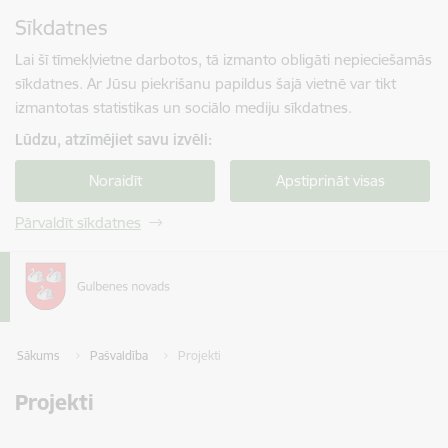
Pāriet uz lapas saturu
Sīkdatnes
Spied
lai meklētu
Enter
Lai šī tīmekļvietne darbotos, tā izmanto obligāti nepieciešamās
sīkdatnes. Ar Jūsu piekrišanu papildus šajā vietnē var tikt
izmantotas statistikas un sociālo mediju sīkdatnes.
Lūdzu, atzīmējiet savu izvēli:
Noraidīt
Apstiprināt visas
Pārvaldīt sīkdatnes
Sākums
Pašvaldība
Projekti
Projekti