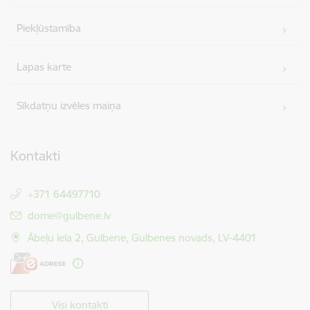
Piekļūstamība
Lapas karte
Sīkdatņu izvēles maiņa
Kontakti
+371 64497710
E-pasts:
dome@gulbene.lv
Ābeļu iela 2, Gulbene, Gulbenes novads, LV-4401
Visi kontakti