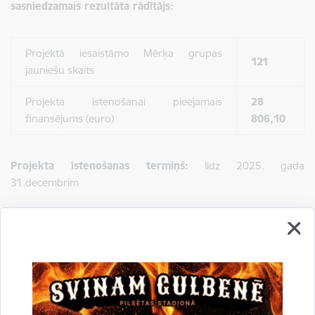
sasniedzamais rezultāta rādītājs:
Projektā iesaistāmo Mērķa grupas
121
jauniešu skaits
Projekta īstenošanai pieejamais
28
finansējums (euro)
806,10
Projekta īstenošanas termiņš:
līdz 2025. gada
31.decembrim
Kontaktpersonas:
Projekta vadītāja – Linda Ļapere, tālr.:
+371 22407641
, e-
pasts:
linda.lapere@gulbene.lv
GNJC “Bāze” vadītāja – Valērija Stībele, tālr.:
+371 26399385
,
e-pasts:
valerija.stibele@gulbene.lv