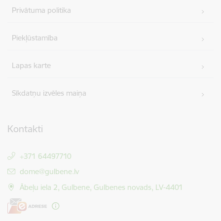
Privātuma politika
Piekļūstamība
Lapas karte
Sīkdatņu izvēles maiņa
Kontakti
+371 64497710
E-pasts:
dome@gulbene.lv
Ābeļu iela 2, Gulbene, Gulbenes novads, LV-4401