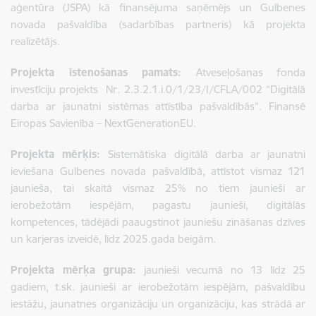
aģentūra (JSPA) kā finansējuma saņēmējs un Gulbenes
novada pašvaldība (sadarbības partneris) kā projekta
realizētājs.
Projekta īstenošanas pamats:
Atveseļošanas fonda
investīciju projekts Nr. 2.3.2.1.i.0/1/23/I/CFLA/002 “Digitālā
darba ar jaunatni sistēmas attīstība pašvaldībās”. Finansē
Eiropas Savienība – NextGenerationEU.
Projekta mērķis:
Sistemātiska digitālā darba ar jaunatni
ieviešana Gulbenes novada pašvaldībā, attīstot vismaz 121
jaunieša, tai skaitā vismaz 25% no tiem jaunieši ar
ierobežotām iespējām, pagastu jaunieši, digitālās
kompetences, tādējādi paaugstinot jauniešu zināšanas dzīves
un karjeras izveidē, līdz 2025.gada beigām.
Projekta mērķa grupa:
jaunieši vecumā no 13 līdz 25
gadiem, t.sk. jaunieši ar ierobežotām iespējām, pašvaldību
iestāžu, jaunatnes organizāciju un organizāciju, kas strādā ar