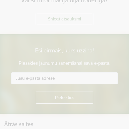
Vai šī informācija bija noderīga?
Sniegt atsauksmi
Esi pirmais, kurš uzzina!
Piesakies jaunumu saņemšanai savā e-pastā.
Kājene
Ātrās saites