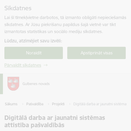
Pāriet uz lapas saturu
Sīkdatnes
Spied
lai meklētu
Enter
Lai šī tīmekļvietne darbotos, tā izmanto obligāti nepieciešamās
sīkdatnes. Ar Jūsu piekrišanu papildus šajā vietnē var tikt
izmantotas statistikas un sociālo mediju sīkdatnes.
Lūdzu, atzīmējiet savu izvēli:
Noraidīt
Apstiprināt visas
Pārvaldīt sīkdatnes
Sākums
Pašvaldība
Projekti
Digitālā darba ar jaunatni sistēmas a
Digitālā darba ar jaunatni sistēmas
attīstība pašvaldībās