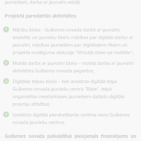
jauniešiem, darba ar jaunatni veicēji.
Projektā paredzētās aktivitātes
:
Mācību bloks - Gulbenes novada darbā ar jaunatni
iesaistīto un jauniešu līderu mācības par digitālo darbu ar
jaunatni, mācības jauniešiem par digitālajiem rīkiem un
projekta noslēguma diskusija “Virtuālā dzīve vai realitāte”;
Mobilā darba ar jaunatni bloks – mobilā darba ar jaunatni
aktivitātes Gulbenes novada pagastos;
Digitālās telpas bloks – tiek izveidota digitālā telpa
Gulbenes novada jauniešu centrā “Bāze”, telpā
organizētas meistarklases jauniešiem dažādu digitālo
prasmju attīstībai;
Izveidota digitāla pierakstīšanās sistēma visos Gulbenes
novada jauniešu centros.
Gulbenes novada pašvaldībai pieejamais finansējums un