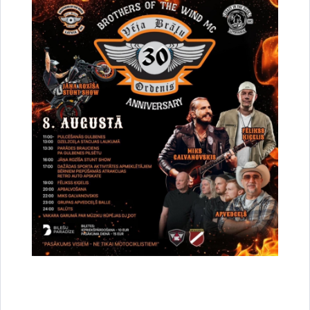
Atveseļošanas fonds (Recovery and Resilience Facility) ir EK
centralizēti pārvaldīta budžeta programma, kas izveidota
papildus 2021.–2027. gada plānošanas perioda ES
daudzgadu budžetam. Tās mērķis ir atbalstīt reformas un
investīcijas, kas saistītas ar pāreju uz zaļo un digitālo
ekonomiku, kā arī mazināt krīzes radīto sociālo un
ekonomisko ietekmi. No Atveseļošanas fonda Latvijas
tautsaimniecībā līdz 2026. gada beigām paredzēts investēt
1,97 miljardus eiro, īstenojot reformas un veicot investīcijas
visos sešos Atveseļošanas fonda darbības virzienos: Klimats
un enerģētika (tai skaitā REPowerEU), Digitālā transformācija,
Nevienlīdzības mazināšana, Ekonomikas transformācija,
Veselība un Likuma vara.
Plašāka informācija pieejama
Lejupielādēt:
Digitālā darba ar jaunatni_plakāts