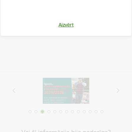
Drukāt lapu
Aizvērt
Dalīties