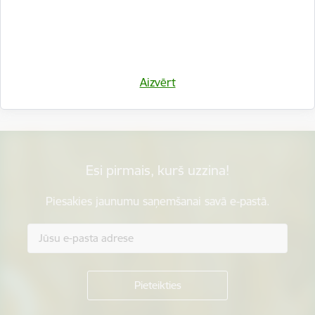
Vai šī informācija bija noderīga?
Aizvērt
Sniegt atsauksmi
Esi pirmais, kurš uzzina!
Piesakies jaunumu saņemšanai savā e-pastā.