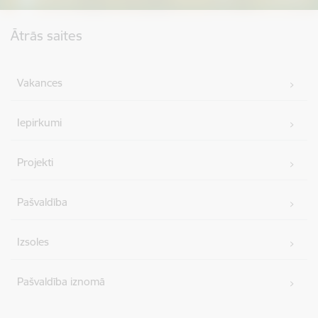
Kājene
Ātrās saites
Vakances
Iepirkumi
Projekti
Pašvaldība
Izsoles
Pašvaldība iznomā