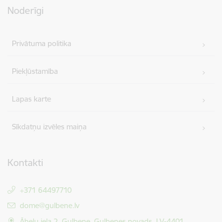
Noderīgi
Privātuma politika
Piekļūstamība
Lapas karte
Sīkdatņu izvēles maiņa
Kontakti
+371 64497710
E-pasts:
dome@gulbene.lv
Ābeļu iela 2, Gulbene, Gulbenes novads, LV-4401