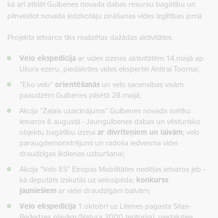
kā arī atklāt Gulbenes novada dabas resursu bagātību un
pilnveidot novada iedzīvotāju zināšanas vides izglītības jomā
Projekta ietvaros tiks realizētas dažādas aktivitātes.
Velo ekspedīcija
ar vides izziņas aktivitātēm 14.maijā ap
Ušura ezeru, piedaloties vides ekspertei Anitrai Toomai;
"Eko velo”
orientēšanās
un velo sacensības visām
paaudzēm Gulbenes pilsētā 28.maijā;
Akcija “Zaļais uzaicinājums” Gulbenes novada svētku
ietvaros 6.augustā - Jaungulbenes dabas un vēsturisko
objektu bagātību izziņa
ar divriteņiem un laivām
; velo
paraugdemonstrējumi un radoša iedvesma videi
draudzīgas ikdienas uzburšanai;
Akcija “Velo ES” Eiropas Mobilitātes nedēļas ietvaros jeb -
kā deputāts izskatās uz velosipēda;
konkurss
jauniešiem
ar videi draudzīgām balvām;
Velo ekspedīcija
1.oktobrī uz Litenes pagasta Sitas-
Pededzes pļavām (Natura 2000 teritorija), piedaloties