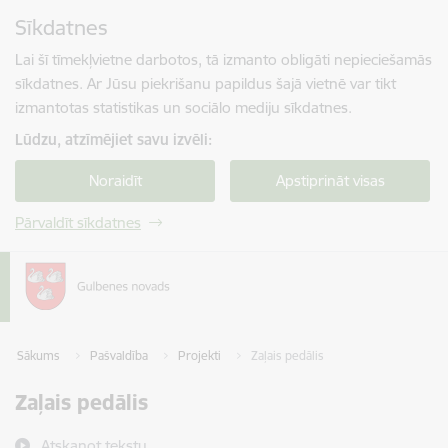
Pāriet uz lapas saturu
Sīkdatnes
Spied
lai meklētu
Enter
Lai šī tīmekļvietne darbotos, tā izmanto obligāti nepieciešamās
sīkdatnes. Ar Jūsu piekrišanu papildus šajā vietnē var tikt
izmantotas statistikas un sociālo mediju sīkdatnes.
Lūdzu, atzīmējiet savu izvēli:
Noraidīt
Apstiprināt visas
Pārvaldīt sīkdatnes
Sākums
Pašvaldība
Projekti
Zaļais pedālis
Zaļais pedālis
Atskaņot tekstu