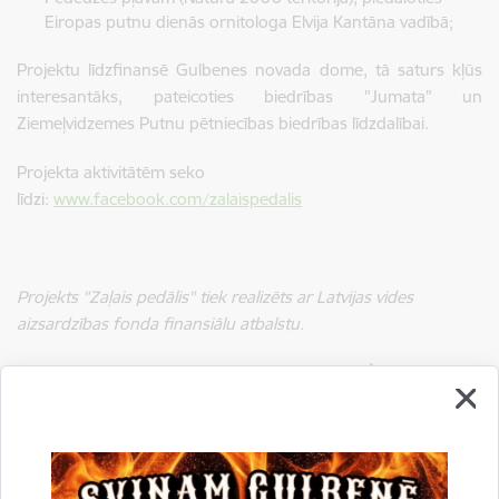
Eiropas putnu dienās ornitologa Elvija Kantāna vadībā;
Projektu līdzfinansē Gulbenes novada dome, tā saturs kļūs
interesantāks, pateicoties biedrības "Jumata" un
Ziemeļvidzemes Putnu pētniecības biedrības līdzdalībai.
Projekta aktivitātēm seko
līdzi:
www.facebook.com/zalaispedalis
Projekts "Zaļais pedālis" tiek realizēts ar Latvijas vides
aizsardzības fonda finansiālu atbalstu.