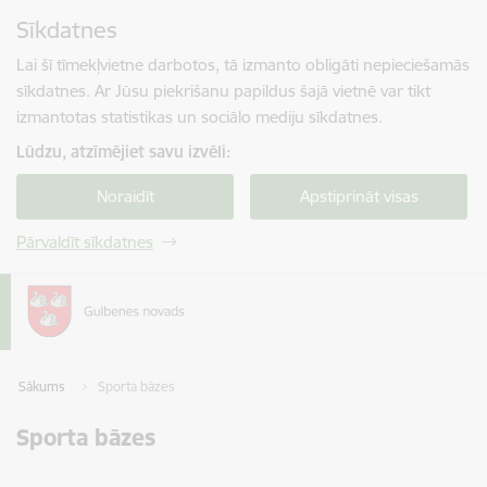
Pāriet uz lapas saturu
Sīkdatnes
Spied
lai meklētu
Enter
Lai šī tīmekļvietne darbotos, tā izmanto obligāti nepieciešamās
sīkdatnes. Ar Jūsu piekrišanu papildus šajā vietnē var tikt
izmantotas statistikas un sociālo mediju sīkdatnes.
Lūdzu, atzīmējiet savu izvēli:
Noraidīt
Apstiprināt visas
Pārvaldīt sīkdatnes
Sākums
Sporta bāzes
Sporta bāzes