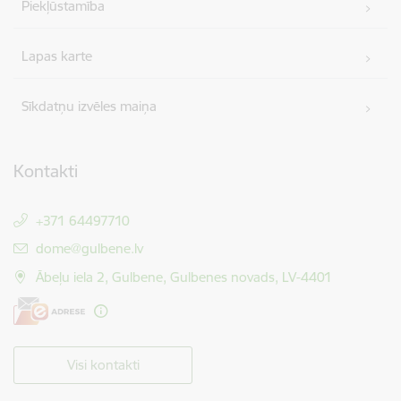
Piekļūstamība
Lapas karte
Sīkdatņu izvēles maiņa
Kontakti
+371 64497710
E-pasts:
dome@gulbene.lv
Ābeļu iela 2, Gulbene, Gulbenes novads, LV-4401
Visi kontakti