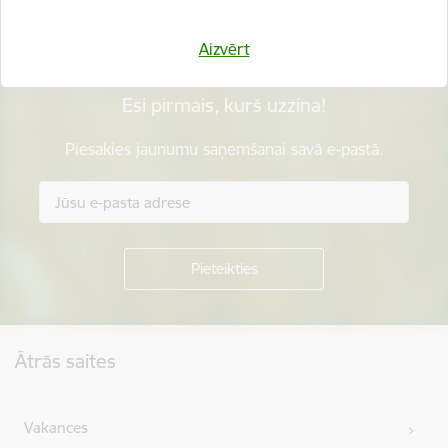
Aizvērt
Esi pirmais, kurš uzzina!
Piesakies jaunumu saņemšanai savā e-pastā.
Kājene
Ātrās saites
Vakances