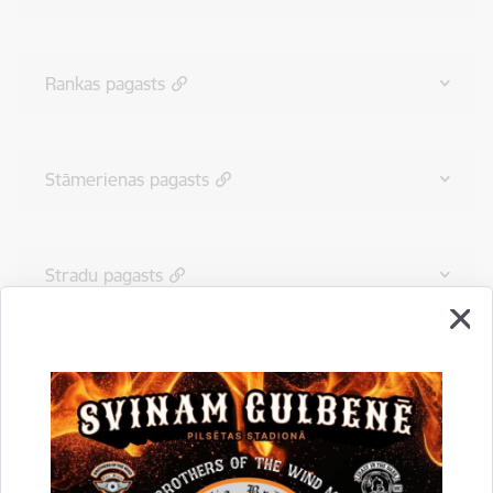
Rankas pagasts
Stāmerienas pagasts
Stradu pagasts
Tirzas pagasts
Drukāt lapu