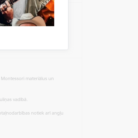
1011111
ramma izglītojamajiem ar valodas
ramma izglītojamajiem ar jauktiem
 Montessori materiālus un
liņas vadībā.
otaļnodarbības notiek arī angļu