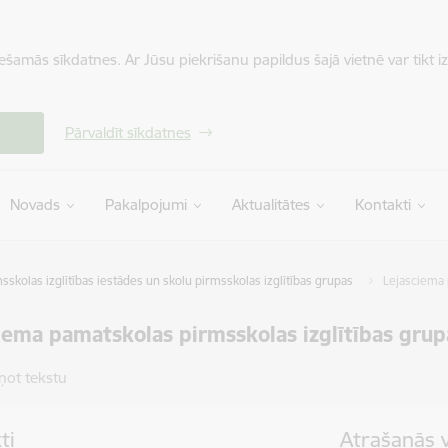
iešamās sīkdatnes. Ar Jūsu piekrišanu papildus šajā vietnē var tikt i
Pārvaldīt sīkdatnes
Novads
Pakalpojumi
Aktualitātes
Kontakti
sskolas izglītības iestādes un skolu pirmsskolas izglītības grupas
Lejasciema 
iema pamatskolas pirmsskolas izglītības grup
ņot tekstu
ti
Atrašanās 