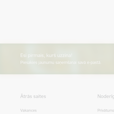
Esi pirmais, kurš uzzina!
Piesakies jaunumu saņemšanai savā e-pastā.
Kājene
Ātrās saites
Noderīg
Vakances
Privātuma