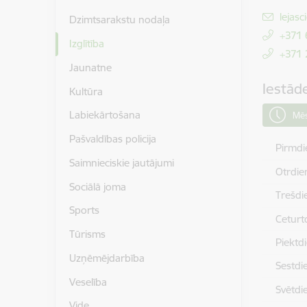
E-pas
lejas
Dzimtsarakstu nodaļa
+371
Izglītība
+371
Jaunatne
Iestād
Kultūra
Labiekārtošana
Mēs
Pašvaldības policija
Pirmdi
Saimnieciskie jautājumi
Otrdie
Sociālā joma
Trešdi
Sports
Ceturt
Tūrisms
Piektd
Uzņēmējdarbība
Sestdi
Veselība
Svētdi
Vide