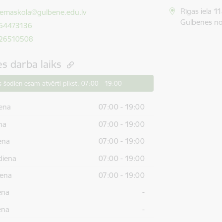
ts:
Rīgas iela 1
ciemaskola@gulbene.edu.lv
Gulbenes no
 64473136
 26510508
es darba laiks
 šodien esam atvērti plkst. 07:00 - 19:00
ena
07:00 - 19:00
na
07:00 - 19:00
ena
07:00 - 19:00
diena
07:00 - 19:00
iena
07:00 - 19:00
ena
-
ena
-