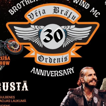
ības iestādes nosaukums
Lejasciema pamatskolas pirmsskola
laiks
7:00 – 19:00
skaits
3