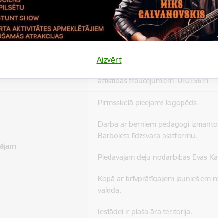
Pirmsskolas izglītības programma 0
Speciālā pirmsskolas izglītības prog
otās programmas:
attīstības traucējumiem 01015511
kums un kods
Aizvērt
Speciālā pirmsskolas izglītības prog
attīstības traucējumiem 01015611
Pirmsskolā pieejams logopēds.
Darbā ar bērniem pedagogi izmanto
Barboleta līdzsvara platformu.
vājam
Piedāvājam deju nodarbības Evas Kau
Kopā ar brīvprātīgajiem jauniešiem r
valodā.
Iestādei ir plaša āra teritorija.