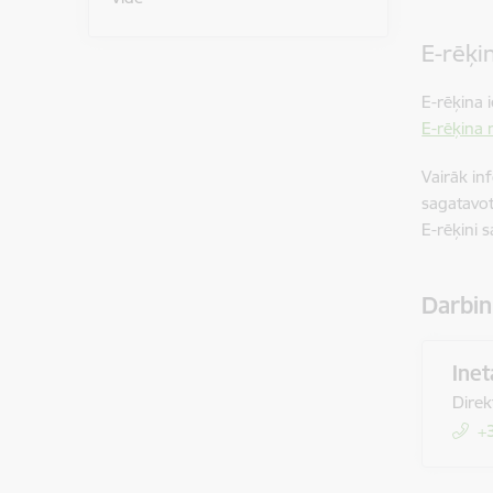
E-rēķi
E-rēķina 
E-rēķina 
Vairāk in
sagatavo
E-rēķini 
Darbin
Inet
Direk
+