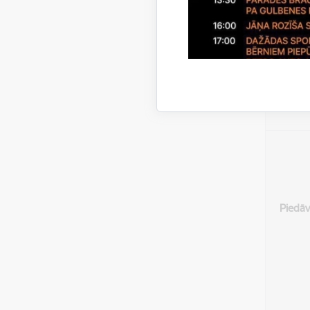
Īsten
nosau
Piedā