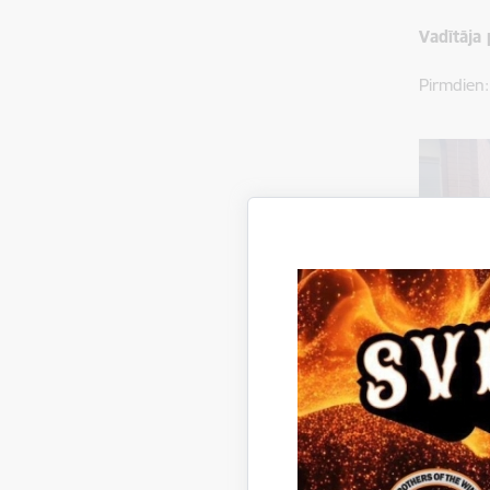
Vadītāja 
Pirmdien: