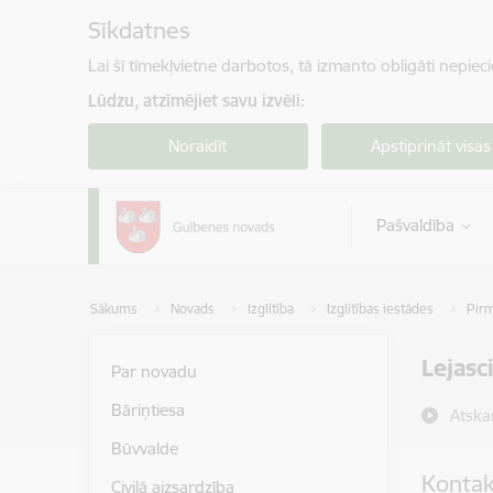
Pāriet uz lapas saturu
Sīkdatnes
Lai šī tīmekļvietne darbotos, tā izmanto obligāti nepiec
Lūdzu, atzīmējiet savu izvēli:
Noraidīt
Apstiprināt visas
Pašvaldība
Sākums
Novads
Izglītība
Izglītības iestādes
Pirm
Lejasc
Par novadu
Bāriņtiesa
Atska
Būvvalde
Kontak
Civilā aizsardzība