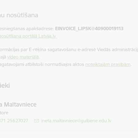
nu nosūtīšana
iesniegšanas apakšadrese:
EINVOICE_LJPSK@40900019113
nosūtīšana portālā Latvija.lv
formācijas par E-rēķina sagatavošanu e-adresē Viedās administrācijas
tajā
video materiālā
.
sagatavojami atbilstoši normatīvajos aktos
noteiktajām prasībām
.
ieki
a Maltavniece
tore
371 25627027
E-pasts:
ineta.maltavniece@gulbene.edu.lv