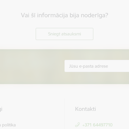
Vai šī informācija bija noderīga?
Sniegt atsauksmi
i
Kontakti
 politika
+371 64497710