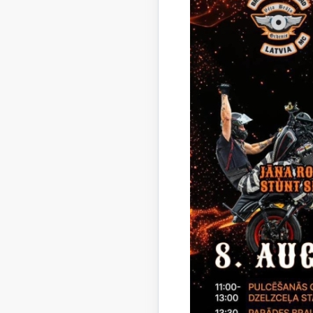
Izglīt
Darba 
Grupu 