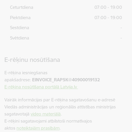
Ceturtdiena
07:00 - 19:00
Piektdiena
07:00 - 19:00
Sestdiena
-
Svētdiena
-
E-rēķinu nosūtīšana
E-rēķina iesniegšanas
apakšadrese:
EINVOICE_RAPSK@40900019132
E-rēķina nosūtīšana portālā Latvija.lv
Vairāk informācijas par E-rēķina sagatavošanu e-adresē
Viedās administrācijas un reģionālās attīstības ministrijas
sagatavotajā
video materiālā
.
E-rēķini sagatavojami atbilstoši normatīvajos
aktos
noteiktajām prasībām
.