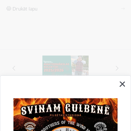
Drukāt lapu
Vai šī informācija bija noderīga?
Sniegt atsauksmi