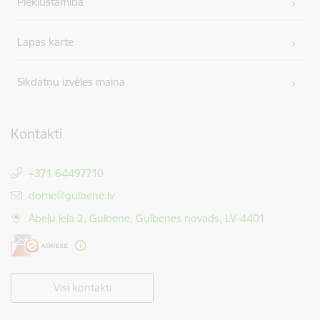
Piekļūstamība
Lapas karte
Sīkdatņu izvēles maiņa
Kontakti
+371 64497710
E-pasts:
dome@gulbene.lv
Ābeļu iela 2, Gulbene, Gulbenes novads, LV-4401
Visi kontakti