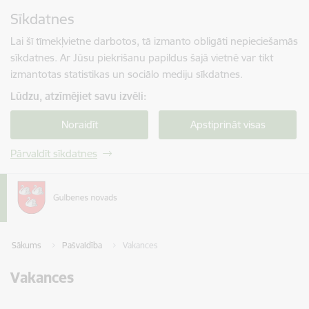
Pāriet uz lapas saturu
Sīkdatnes
Spied
lai meklētu
Enter
Lai šī tīmekļvietne darbotos, tā izmanto obligāti nepieciešamās
sīkdatnes. Ar Jūsu piekrišanu papildus šajā vietnē var tikt
izmantotas statistikas un sociālo mediju sīkdatnes.
Lūdzu, atzīmējiet savu izvēli:
Noraidīt
Apstiprināt visas
Pārvaldīt sīkdatnes
Sākums
Pašvaldība
Vakances
Vakances