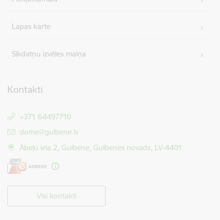
Lapas karte
Sīkdatņu izvēles maiņa
Kontakti
+371 64497710
E-pasts:
dome@gulbene.lv
Ābeļu iela 2, Gulbene, Gulbenes novads, LV-4401
Visi kontakti