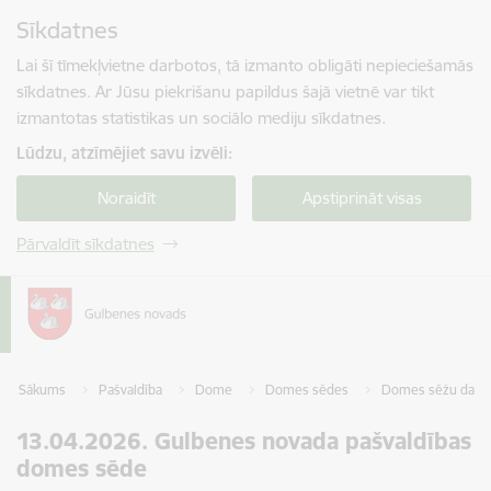
Pāriet uz lapas saturu
Sīkdatnes
Spied
lai meklētu
Enter
Lai šī tīmekļvietne darbotos, tā izmanto obligāti nepieciešamās
sīkdatnes. Ar Jūsu piekrišanu papildus šajā vietnē var tikt
izmantotas statistikas un sociālo mediju sīkdatnes.
Lūdzu, atzīmējiet savu izvēli:
Noraidīt
Apstiprināt visas
Pārvaldīt sīkdatnes
Sākums
Pašvaldība
Dome
Domes sēdes
Domes sēžu darba
13.04.2026. Gulbenes novada pašvaldības
domes sēde