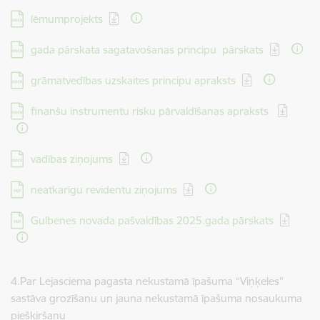
Lejupielādēt:
lēmumprojekts
Lejupielādēt:
gada pārskata sagatavošanas principu pārskats
Lejupielādēt:
grāmatvedības uzskaites principu apraksts
Lejupielādēt:
finanšu instrumentu risku pārvaldīšanas apraksts
Lejupielādēt:
vadības ziņojums
Lejupielādēt:
neatkarīgu revidentu ziņojums
Lejupielādēt:
Gulbenes novada pašvaldības 2025.gada pārskats
4.Par Lejasciema pagasta nekustamā īpašuma “Viņķeles”
sastāva grozīšanu un jauna nekustamā īpašuma nosaukuma
piešķiršanu