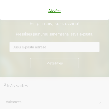
Aizvērt
Esi pirmais, kurš uzzina!
Piesakies jaunumu saņemšanai savā e-pastā.
Kājene
Ātrās saites
Vakances