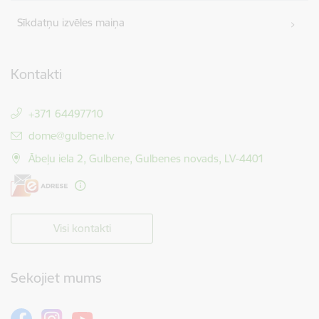
Sīkdatņu izvēles maiņa
Kontakti
+371 64497710
E-pasts:
dome@gulbene.lv
Ābeļu iela 2, Gulbene, Gulbenes novads, LV-4401
Visi kontakti
Sekojiet mums