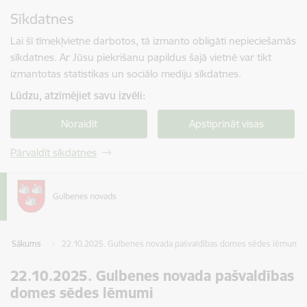
Pāriet uz lapas saturu
Sīkdatnes
Spied
lai meklētu
Enter
Lai šī tīmekļvietne darbotos, tā izmanto obligāti nepieciešamās
sīkdatnes. Ar Jūsu piekrišanu papildus šajā vietnē var tikt
izmantotas statistikas un sociālo mediju sīkdatnes.
Lūdzu, atzīmējiet savu izvēli:
Noraidīt
Apstiprināt visas
Pārvaldīt sīkdatnes
Sākums
22.10.2025. Gulbenes novada pašvaldības domes sēdes lēmumi
22.10.2025. Gulbenes novada pašvaldības
domes sēdes lēmumi