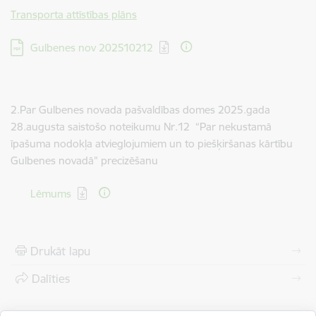
Transporta attīstības plāns
Lejupielādēt:
Gulbenes nov 202510212
2.Par Gulbenes novada pašvaldības domes 2025.gada
28.augusta saistošo noteikumu Nr.12 “Par nekustamā
īpašuma nodokļa atvieglojumiem un to piešķiršanas kārtību
Gulbenes novadā” precizēšanu
Lejupielādēt:
Lēmums
Drukāt lapu
Dalīties