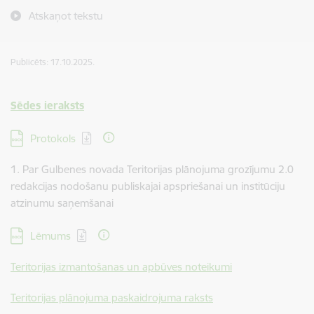
Atskaņot tekstu
Publicēts: 17.10.2025.
Sēdes ieraksts
Lejupielādēt:
Protokols
1. Par Gulbenes novada Teritorijas plānojuma grozījumu 2.0
redakcijas nodošanu publiskajai apspriešanai un institūciju
atzinumu saņemšanai
Lejupielādēt:
Lēmums
Teritorijas izmantošanas un apbūves noteikumi
Teritorijas plānojuma paskaidrojuma raksts