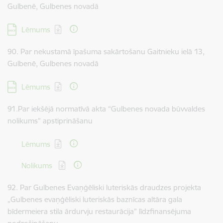
Gulbenē, Gulbenes novadā
Lejupielādēt:
Lēmums
90. Par nekustamā īpašuma sakārtošanu Gaitnieku ielā 13,
Gulbenē, Gulbenes novadā
Lejupielādēt:
Lēmums
91.Par iekšējā normatīvā akta “Gulbenes novada būvvaldes
nolikums” apstiprināšanu
Lejupielādēt:
Lēmums
Lejupielādēt:
Nolikums
92. Par Gulbenes Evaņģēliski luteriskās draudzes projekta
„Gulbenes evaņģēliski luteriskās baznīcas altāra gala
bīdermeiera stila ārdurvju restaurācija” līdzfinansējuma