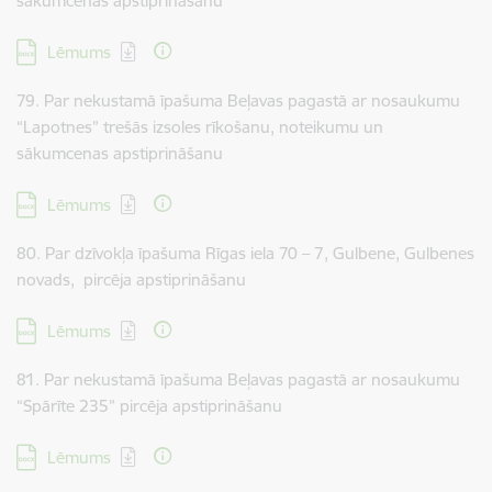
sākumcenas apstiprināšanu
Lejupielādēt:
Lēmums
79. Par nekustamā īpašuma Beļavas pagastā ar nosaukumu
“Lapotnes” trešās izsoles rīkošanu, noteikumu un
sākumcenas apstiprināšanu
Lejupielādēt:
Lēmums
80. Par dzīvokļa īpašuma Rīgas iela 70 – 7, Gulbene, Gulbenes
novads, pircēja apstiprināšanu
Lejupielādēt:
Lēmums
81. Par nekustamā īpašuma Beļavas pagastā ar nosaukumu
“Spārīte 235” pircēja apstiprināšanu
Lejupielādēt:
Lēmums