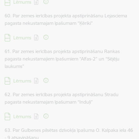
Lejupielādēt:
Lēmums
60. Par zemes ierīcības projekta apstiprināšanu Lejasciema
pagasta nekustamajam īpašumam “Ķēriki”
Lejupielādēt:
Lēmums
61. Par zemes ierīcības projekta apstiprināšanu Rankas
pagasta nekustamajiem īpašumiem “Alfas-2” un “Sējēju
laukums”
Lejupielādēt:
Lēmums
62. Par zemes ierīcības projekta apstiprināšanu Stradu
pagasta nekustamajam īpašumam “Induļi”
Lejupielādēt:
Lēmums
63. Par Gulbenes pilsētas dzīvokļa īpašuma O. Kalpaka iela 46
- 9 atsavināšanu