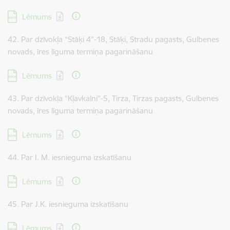
Lejupielādēt:
Lēmums
42. Par dzīvokļa “Stāķi 4”-18, Stāķi, Stradu pagasts, Gulbenes
novads, īres līguma termiņa pagarināšanu
Lejupielādēt:
Lēmums
43. Par dzīvokļa “Kļavkalni”-5, Tirza, Tirzas pagasts, Gulbenes
novads, īres līguma termiņa pagarināšanu
Lejupielādēt:
Lēmums
44. Par I. M. iesnieguma izskatīšanu
Lejupielādēt:
Lēmums
45. Par J.K. iesnieguma izskatīšanu
Lejupielādēt:
Lēmums