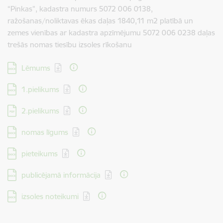
“Pinkas”, kadastra numurs 5072 006 0138,
ražošanas/noliktavas ēkas daļas 1840,11 m2 platībā un
zemes vienības ar kadastra apzīmējumu 5072 006 0238 daļas
trešās nomas tiesību izsoles rīkošanu
Lejupielādēt:
Lēmums
Lejupielādēt:
1.pielikums
Lejupielādēt:
2.pielikums
Lejupielādēt:
nomas līgums
Lejupielādēt:
pieteikums
Lejupielādēt:
publicējamā informācija
Lejupielādēt:
izsoles noteikumi