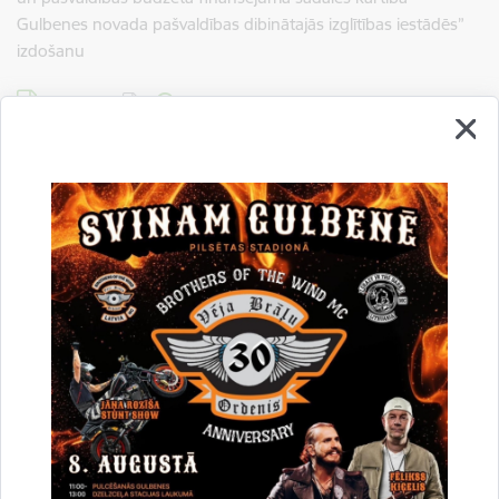
Gulbenes novada pašvaldības dibinātajās izglītības iestādēs”
izdošanu
Lejupielādēt:
Lēmums
54.Par nomas objekta piedāvājumu atlases organizēšanu
Lejupielādēt:
Lēmums
55. Par nekustamā īpašuma Lizuma pagastā ar nosaukumu
“Akācijas”, kadastra numurs 5072 006 0259, ēkas ar kadastra
apzīmējumu 5072 006 0259 004 (Skola) nedzīvojamās telpas
daļas 1 m2 platībā nomas tiesību izsoles rezultātu
apstiprināšanu
Lejupielādēt:
Lēmums
56. Par zemes domājamās daļas nodošanu īpašumā bez
atlīdzības dzīvokļa īpašumam Skolas iela 1A - 23