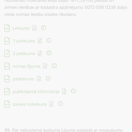
ražošanas/noliktavas ēkas daļas 1811,55 m2 platībā un
zemes vienības ar kadastra apzīmējumu 5072 006 0238 daļas
otrās nomas tiesību izsoles rīkošanu
Lejupielādēt:
Lēmums
Lejupielādēt:
1.pielikums
Lejupielādēt:
2.pielikums
Lejupielādēt:
nomas līgums
Lejupielādēt:
pieteikums
Lejupielādēt:
publicējamā informācija
Lejupielādēt:
izsoles noteikumi
99. Par nekustamā īpašuma Lizuma pagastā ar nosaukumu