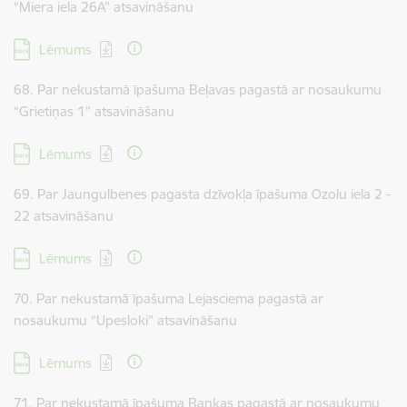
“Miera iela 26A” atsavināšanu
Lejupielādēt:
Lēmums
68. Par nekustamā īpašuma Beļavas pagastā ar nosaukumu
“Grietiņas 1” atsavināšanu
Lejupielādēt:
Lēmums
69. Par Jaungulbenes pagasta dzīvokļa īpašuma Ozolu iela 2 -
22 atsavināšanu
Lejupielādēt:
Lēmums
70. Par nekustamā īpašuma Lejasciema pagastā ar
nosaukumu “Upesloki” atsavināšanu
Lejupielādēt:
Lēmums
71. Par nekustamā īpašuma Rankas pagastā ar nosaukumu