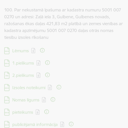
100. Par nekustamā īpašuma ar kadastra numuru 5001 007
0270 un adresi: Zaļā iela 3, Gulbene, Gulbenes novads,
ražošanas ēkas daļas 421,83 m2 platībā un zemes vienības ar
kadastra apzīmējumu 5001 007 0270 daļas otrās nomas
tiesību izsoles rīkošanu
Lejupielādēt:
Lēmums
Lejupielādēt:
1.pielikums
Lejupielādēt:
2.pielikums
Lejupielādēt:
Izsoles noteikumi
Lejupielādēt:
Nomas līgums
Lejupielādēt:
pieteikums
Lejupielādēt:
publicējamā informācija