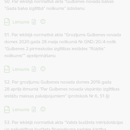
50. Par iekšējā normatīvā akta “Gulbenes novada balvas
“Gada balva izglītībā” nolikums” izdošanu
Lejupielādēt:
Lēmums
51. Par iekšējā normatīvā akta “Grozījums Gulbenes novada
domes 2020.gada 28.maija nolikumā Nr.GND/20/4-nolik
“Gulbenes 2.pirmsskolas izglītības iestādes “Rūķītis”
nolikums”” apstiprināšanu
Lejupielādēt:
Lēmums
52. Par grozījumu Gulbenes novada domes 2016.gada
28.aprīļa lēmumā “Par Gulbenes novada vispārējo izglītības
iestāžu maksas pakalpojumiem” (protokols Nr.6, 51.§)
Lejupielādēt:
Lēmums
53. Par iekšējā normatīvā akta “Valsts budžeta mērķdotācijas
un pašvaldības budžeta finansējuma sadales kārtība