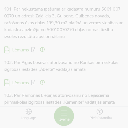
101. Par nekustamā īpašuma ar kadastra numuru 5001 007
0270 un adresi: Zaļā iela 3, Gulbene, Gulbenes novads,
ražošanas ēkas daļas 199,30 m2 platībā un zemes vienības ar
kadastra apzīmējumu 50010070270 daļas nomas tiesību
izsoles rezultātu apstiprināšanu
Lejupielādēt:
Lēmums
102. Par Aigas Losevas atbrīvošanu no Rankas pirmsskolas
izglītības iestādes „Ābelīte” vadītājas amata
Lejupielādēt:
Lēmums
103. Par Ramonas Liepiņas atbrīvošanu no Lejasciema
pirmsskolas izglītības iestādes „Kamenīte” vadītājas amata
Lejupielādēt:
Lēmums
Language
Piekļūstamība
Izvēlne