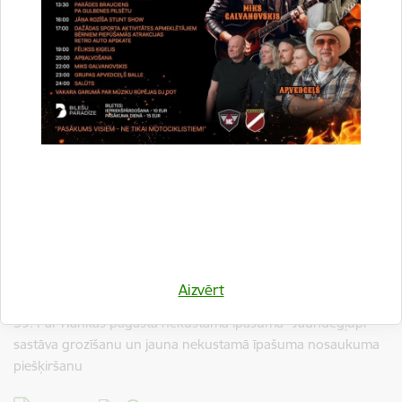
Lejupielādēt:
Lēmums
57. Par Beļavas pagasta nekustamā īpašuma “Kalna iela 1”
sastāva grozīšanu un jauna nekustamā īpašuma nosaukuma
piešķiršanu
Lejupielādēt:
Lēmums
58. Par Līgo pagasta nekustamā īpašuma “Vanagi” sastāva
grozīšanu un jauna nekustamā īpašuma nosaukuma
piešķiršanu
Lejupielādēt:
Lēmums
Aizvērt
59. Par Rankas pagasta nekustamā īpašuma “Jaundegļupi”
sastāva grozīšanu un jauna nekustamā īpašuma nosaukuma
piešķiršanu