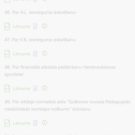
46. Par A.L. iesnieguma izskatīšanu
Lejupielādēt:
Lēmums
47. Par V.K. iesnieguma izskatīšanu
Lejupielādēt:
Lēmums
48. Par finansiālā atbalsta piešķiršanu riteņbraukšanas
sportistei
Lejupielādēt:
Lēmums
49. Par iekšējā normatīvā akta “Gulbenes novada Pedagoģiski
medicīniskās komisijas nolikums” izdošanu
Lejupielādēt:
Lēmums