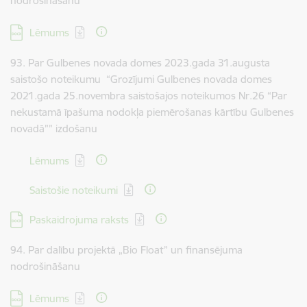
nodrošināšanu
Lejupielādēt:
Lēmums
93. Par Gulbenes novada domes 2023.gada 31.augusta
saistošo noteikumu “Grozījumi Gulbenes novada domes
2021.gada 25.novembra saistošajos noteikumos Nr.26 “Par
nekustamā īpašuma nodokļa piemērošanas kārtību Gulbenes
novadā”” izdošanu
Lejupielādēt:
Lēmums
Lejupielādēt:
Saistošie noteikumi
Lejupielādēt:
Paskaidrojuma raksts
94. Par dalību projektā „Bio Float” un finansējuma
nodrošināšanu
Lejupielādēt:
Lēmums