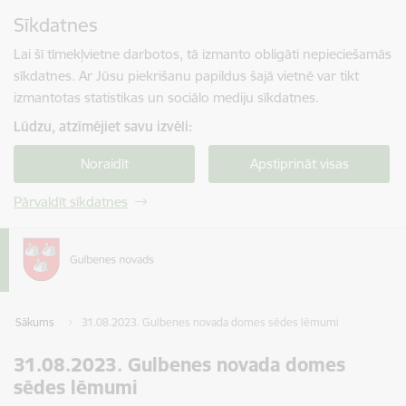
Pāriet uz lapas saturu
Sīkdatnes
Spied
lai meklētu
Enter
Lai šī tīmekļvietne darbotos, tā izmanto obligāti nepieciešamās
sīkdatnes. Ar Jūsu piekrišanu papildus šajā vietnē var tikt
izmantotas statistikas un sociālo mediju sīkdatnes.
Lūdzu, atzīmējiet savu izvēli:
Noraidīt
Apstiprināt visas
Pārvaldīt sīkdatnes
Sākums
31.08.2023. Gulbenes novada domes sēdes lēmumi
31.08.2023. Gulbenes novada domes
sēdes lēmumi