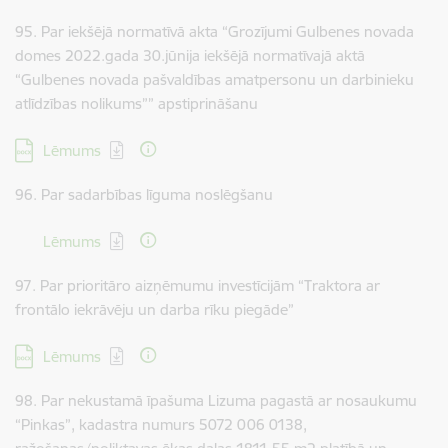
95. Par iekšējā normatīvā akta “Grozījumi Gulbenes novada
domes 2022.gada 30.jūnija iekšējā normatīvajā aktā
“Gulbenes novada pašvaldības amatpersonu un darbinieku
atlīdzības nolikums”” apstiprināšanu
Lejupielādēt:
Lēmums
96. Par sadarbības līguma noslēgšanu
Lejupielādēt:
Lēmums
97. Par prioritāro aizņēmumu investīcijām “Traktora ar
frontālo iekrāvēju un darba rīku piegāde”
Lejupielādēt:
Lēmums
98. Par nekustamā īpašuma Lizuma pagastā ar nosaukumu
“Pinkas”, kadastra numurs 5072 006 0138,