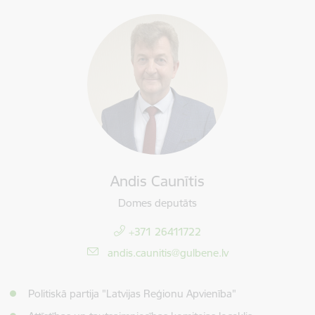
Andis Caunītis
Domes deputāts
+371 26411722
E-pasts:
andis.caunitis@gulbene.lv
Politiskā partija "Latvijas Reģionu Apvienība"