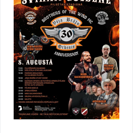
Vai šī informācija bija noderīga?
Sniegt atsauksmi
Esi pirmais, kurš uzzina!
Piesakies jaunumu saņemšanai savā e-pastā.