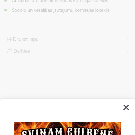
Attīstības un tautsaimniecības komitejas loceklis
Sociālo un veselības jautājumu komitejas loceklis
Drukāt lapu
Dalīties