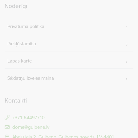
Noderīgi
Privātuma politika
Piekļūstamība
Lapas karte
Sīkdatņu izvēles maiņa
Kontakti
+371 64497710
E-pasts:
dome@gulbene.lv
Ābeļu iela 2, Gulbene, Gulbenes novads, LV-4401