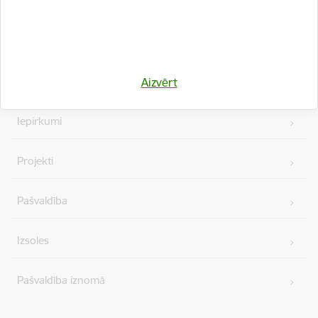
Kājene
Ātrās saites
Vakances
Aizvērt
Iepirkumi
Projekti
Pašvaldība
Izsoles
Pašvaldība iznomā