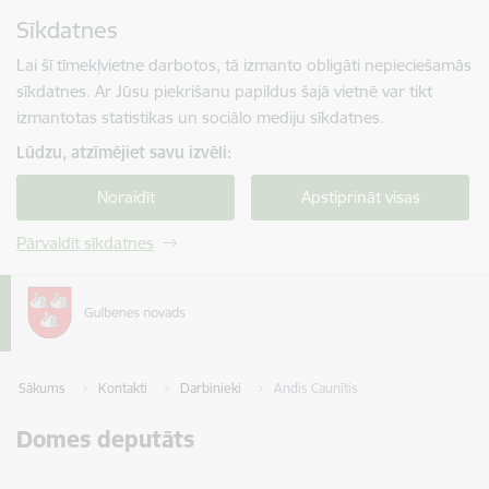
Pāriet uz lapas saturu
Sīkdatnes
Spied
lai meklētu
Enter
Lai šī tīmekļvietne darbotos, tā izmanto obligāti nepieciešamās
sīkdatnes. Ar Jūsu piekrišanu papildus šajā vietnē var tikt
izmantotas statistikas un sociālo mediju sīkdatnes.
Lūdzu, atzīmējiet savu izvēli:
Noraidīt
Apstiprināt visas
Pārvaldīt sīkdatnes
Sākums
Kontakti
Darbinieki
Andis Caunītis
Domes deputāts