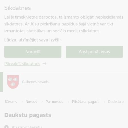
Pāriet uz lapas saturu
Sīkdatnes
Spied
lai meklētu
Enter
Lai šī tīmekļvietne darbotos, tā izmanto obligāti nepieciešamās
sīkdatnes. Ar Jūsu piekrišanu papildus šajā vietnē var tikt
izmantotas statistikas un sociālo mediju sīkdatnes.
Lūdzu, atzīmējiet savu izvēli:
Noraidīt
Apstiprināt visas
Pārvaldīt sīkdatnes
Sākums
Novads
Par novadu
Pilsēta un pagasti
Daukstu pag
Daukstu pagasts
Atskaņot tekstu