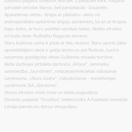
Daukstu pagasts izveidots tikai pēc 2.pasaules kara. Pagasta
pārvalde atrodas Staros, bet pamatskola - Daukstēs.
Apskatāmās vietas - Krapa ar pilskalnu- vienu no
ievērojamākām apkārtnes latgaļu apmetnēm, kā arī ar Krapas
Kapu kalns, ar kuru saistītas vairākas teikas. Netālu atrodas
arī kulta vieta- Rožkalnu Raganas akmens.
Staru kultūras nams ir plašs ar lielu skatuvi. Staru sporta zāles
apmeklētājiem cieņā ir galda teniss un pat florbols, kurā ir
saņemtas godalgotas vietas Gulbenes novada turnīros.
Aktīvi darbojas pirtslietu darbnīca „Āriņos", zemnieku
saimniecība „Jaundreiņi", nelauksaimnieciskās ražošanas
uzņēmumu „Ušuru kūdra", mājražošanas – konditorejas
uzņēmums SIA „Gardums".
Staros atrodas moto trase un lielais augļudārzs.
Daukstu pagasta "Gruzīšos" selekcionārs A.Fazekašs izveidojis
Latvijai piemērotu šķirņu vīnogulājus.