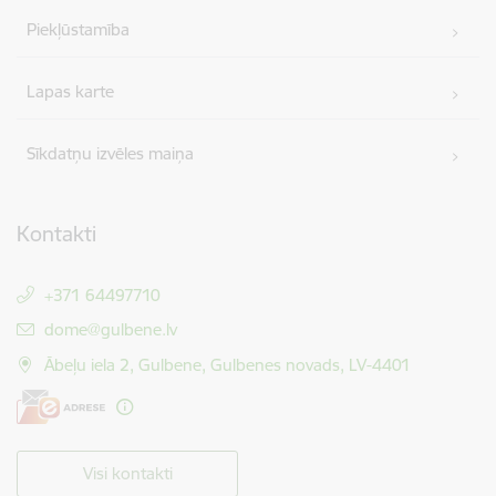
Piekļūstamība
Lapas karte
Sīkdatņu izvēles maiņa
Kontakti
+371 64497710
E-pasts:
dome@gulbene.lv
Ābeļu iela 2, Gulbene, Gulbenes novads, LV-4401
Visi kontakti