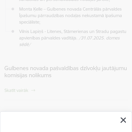
Monta Ķelle – Gulbenes novada Centrālās pārvaldes
Īpašumu pārraudzības nodaļas nekustamā īpašuma
speciāliste;
Vilnis Lapiņš - Litenes, Stāmerienas un Stradu pagastu
apvienības pārvaldes vadītājs.
/31.07.2025. domes
sēdē/
Gulbenes novada pašvaldības dzīvokļu jautājumu
komisijas nolikums
Skatīt vairāk
2026.gada darba kārtības, protokoli