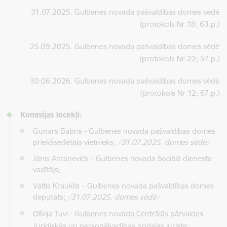
31.07.2025. Gulbenes novada pašvaldības domes sēdē
(protokols Nr.18; 63.p.)
25.09.2025. Gulbenes novada pašvaldības domes sēdē
(protokols Nr.22; 57.p.)
30.06.2026. Gulbenes novada pašvaldības domes sēdē
(protokols Nr.12; 67.p.)
Komisijas locekļi:
Gunārs Babris - Gulbenes novada pašvaldības domes
priekšsēdētāja vietnieks;
/31.07.2025. domes sēdē/
Jānis Antaņevičs – Gulbenes novada Sociālā dienesta
vadītājs;
Valtis Krauklis – Gulbenes novada pašvaldības domes
deputāts;
/31.07.2025. domes sēdē/
Olīvija Tuvi -
Gulbenes novada Centrālās pārvaldes
Juridiskās un personālvadības nodaļas juriste
;