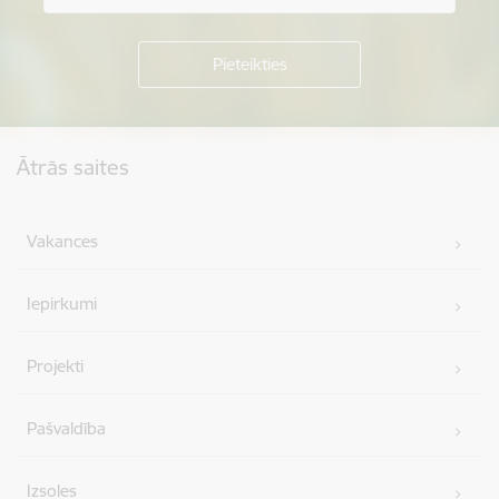
Kājene
Ātrās saites
Vakances
Iepirkumi
Projekti
Pašvaldība
Izsoles