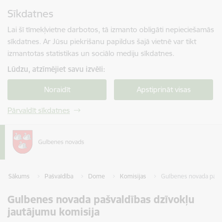
Pāriet uz lapas saturu
Sīkdatnes
Spied
lai meklētu
Enter
Lai šī tīmekļvietne darbotos, tā izmanto obligāti nepieciešamās
sīkdatnes. Ar Jūsu piekrišanu papildus šajā vietnē var tikt
izmantotas statistikas un sociālo mediju sīkdatnes.
Lūdzu, atzīmējiet savu izvēli:
Noraidīt
Apstiprināt visas
Pārvaldīt sīkdatnes
Sākums
Pašvaldība
Dome
Komisijas
Gulbenes novada pašva
Gulbenes novada pašvaldības dzīvokļu
jautājumu komisija