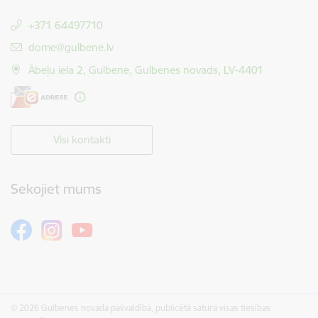
+371 64497710
E-pasts:
dome@gulbene.lv
Ābeļu iela 2, Gulbene, Gulbenes novads, LV-4401
Visi kontakti
Sekojiet mums
© 2026 Gulbenes novada pašvaldība, publicētā satura visas tiesības