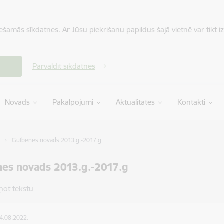
iešamās sīkdatnes. Ar Jūsu piekrišanu papildus šajā vietnē var tikt i
Pārvaldīt sīkdatnes
Novads
Pakalpojumi
Aktualitātes
Kontakti
Gulbenes novads 2013.g.-2017.g
es novads 2013.g.-2017.g
ņot tekstu
04.08.2022.