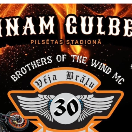
stādi – Gulbenes veco ļaužu dzīvojamā māja – par Gulbenes novada
enesta struktūrvienību no 01.01.2014.,
lbenes novada Beļavas pagasta pārvaldes struktūrvienību „Sociālā
lbenes novada sociālā dienesta struktūrvienību no 01.01.2014.
vembris.
Gulbenes novada dome nolemj
stādi – Gulbenes veco ļaužu dzīvojamā māja – par Gulbenes novada 
.01.2014.,
lbenes novada Beļavas pagasta pārvaldes struktūrvienību „Sociālā
lbenes novada sociālā dienesta struktūrvienību no 01.01.2014.
vembris.
Gulbenes novada dome nolemj
sludināt akciju „100 gulbji Latvijas simtgadei", kuras mērķis ir novada
s saistīti ar novada simbola – gulbja – materializēšanu telpā un lai
pazīstamību visplašākajā mērogā.
cembris.
Gulbenes novada dome nolemj reorganizēt: