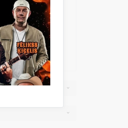
ar Gulbenes novada bibliotēkas
 – par iestādi „Gulbenes novada