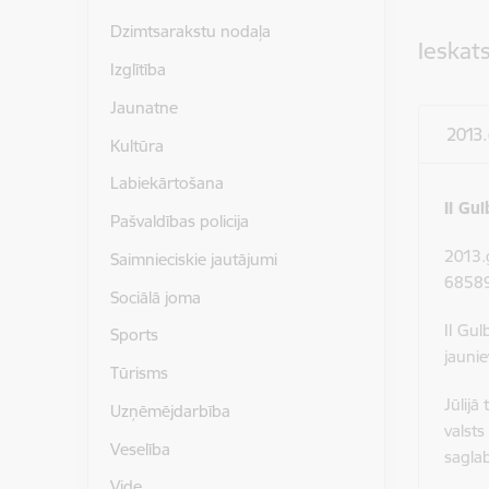
Dzimtsarakstu nodaļa
Ieskat
Izglītība
Jaunatne
2013
Kultūra
Labiekārtošana
II Gu
Pašvaldības policija
2013.g
Saimnieciskie jautājumi
68589
Sociālā joma
II Gu
Sports
jaunie
Tūrisms
Jūlijā
Uzņēmējdarbība
valsts
Veselība
sagla
Vide