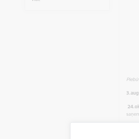
Piebūv
3.aug
24.o
saņem
24.ok