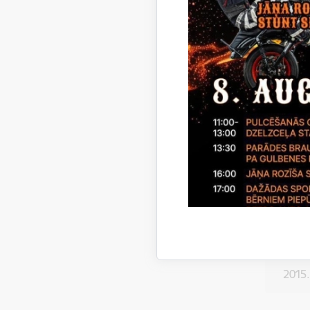
18
st
Li
Li
2014
2015