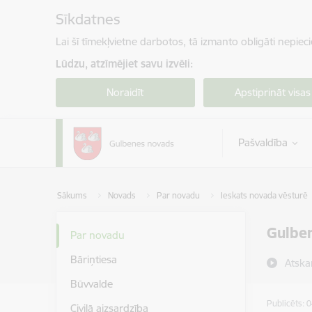
Pāriet uz lapas saturu
Sīkdatnes
Lai šī tīmekļvietne darbotos, tā izmanto obligāti nepiec
Lūdzu, atzīmējiet savu izvēli:
Noraidīt
Apstiprināt visas
Pašvaldība
Sākums
Novads
Par novadu
Ieskats novada vēsturē
Gulben
Par novadu
Bāriņtiesa
Atska
Būvvalde
Publicēts: 
Civilā aizsardzība