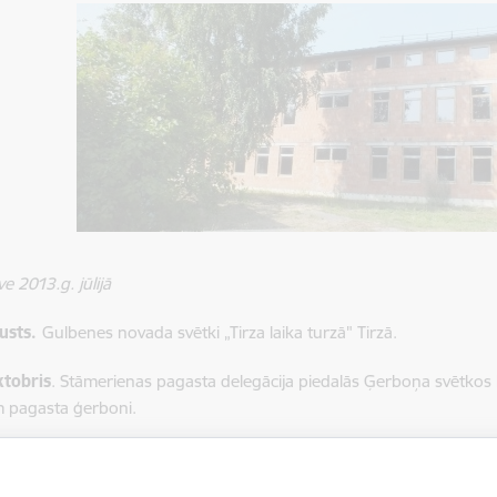
e 2013.g. jūlijā
usts.
Gulbenes novada svētki „Tirza laika turzā" Tirzā.
ktobris
. Stāmerienas pagasta delegācija piedalās Ģerboņa svētkos R
 pagasta ģerboni.
tobris.
Gulbenes novada dome nolemj reorganizēt: