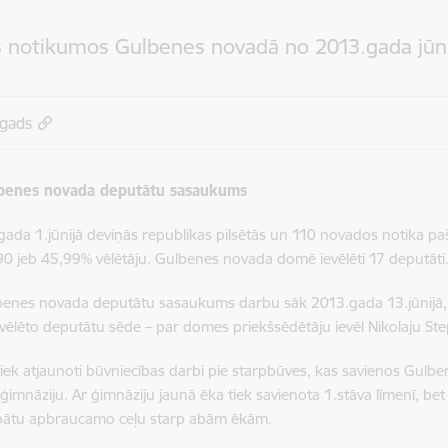
s notikumos Gulbenes novadā no 2013.gada jūnij
.gads
lbenes novada deputātu sasaukums
ada 1.jūnijā deviņās republikas pilsētās un 110 novados notika paš
0 jeb 45,99% vēlētāju. Gulbenes novada domē ievēlēti 17 deputāti
lbenes novada deputātu sasaukums darbu sāk 2013.gada 13.jūnijā, 
vēlēto deputātu sēde – par domes priekšsēdētāju ievēl Nikolaju St
 tiek atjaunoti būvniecības darbi pie starpbūves, kas savienos Gu
 ģimnāziju. Ar ģimnāziju jaunā ēka tiek savienota 1.stāva līmenī, bet 
bātu apbraucamo ceļu starp abām ēkām.