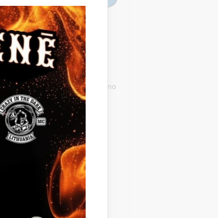
 sociālā
 dzīvojamā māja „Blomīte”” par
sociālā dienesta struktūrvienību no
 dzīvojamā māja „Blomīte”” par
 teritorijā izvietot vides objektus,
kā, veicinot Gulbenes novada