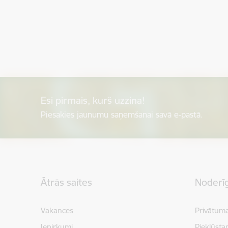
Esi pirmais, kurš uzzina!
Piesakies jaunumu saņemšanai savā e-pastā.
Kājene
Ātrās saites
Noderīg
Vakances
Privātuma
Iepirkumi
Piekļūsta