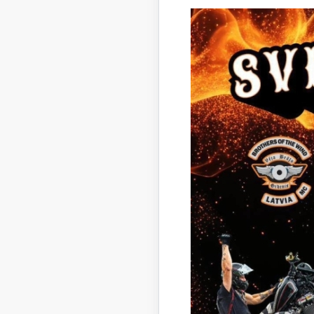
ie
di
Gu
Gu
28.no
ie
01
Gu
Gu
28.no
iz
ka
at
19.de