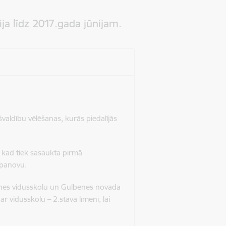
a līdz 2017.gada jūnijam.
valdību vēlēšanas, kurās piedalījās
.
kad tiek sasaukta pirmā
epanovu.
lbenes vidusskolu un Gulbenes novada
ar vidusskolu – 2.stāva līmenī, lai