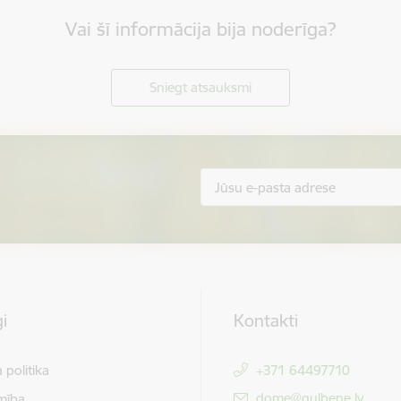
Vai šī informācija bija noderīga?
Sniegt atsauksmi
i
Kontakti
 politika
+371 64497710
E-pasts:
dome@gulbene.lv
mība