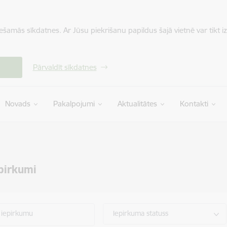
iešamās sīkdatnes. Ar Jūsu piekrišanu papildus šajā vietnē var tikt i
Pārvaldīt sīkdatnes
Novads
Pakalpojumi
Aktualitātes
Kontakti
epirkumi
 iepirkumu
Iepirkuma statuss