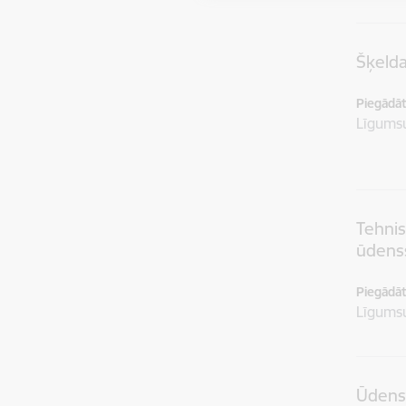
Šķeld
Piegādātā
Līgum
Tehnis
ūdenss
Piegādātā
Līgum
Ūdensv