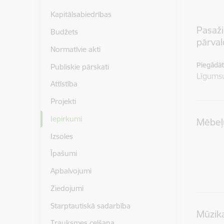
Kapitālsabiedrības
Pasaž
Budžets
pārval
Normatīvie akti
Piegādātā
Publiskie pārskati
Līgum
Attīstība
Projekti
Iepirkumi
Mēbeļ
Izsoles
Īpašumi
Apbalvojumi
Ziedojumi
Starptautiskā sadarbība
Mūzik
Trauksmes celšana