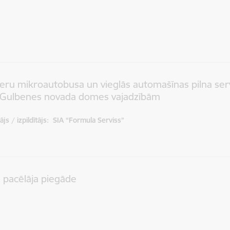
eru mikroautobusa un vieglās automašīnas pilna ser
Gulbenes novada domes vajadzībām
js / izpildītājs:
SIA “Formula Serviss”
 pacēlāja piegāde