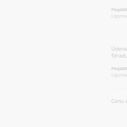
Piegādātā
Līgum
Ūdenss
Strad
Piegādātā
Līgum
Cenu 