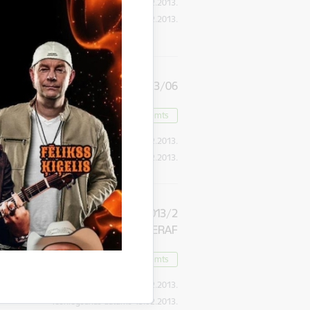
Publikācijas datums:
22.02.2013.
Iesniegšanas datums
22.02.2013.
m
GND-2013/06
Lēmums pieņemts
Publikācijas datums:
19.02.2013.
Iesniegšanas datums
19.02.2013.
a
GNGPP /5056/ 2013/2
ERAF
Lēmums pieņemts
Publikācijas datums:
15.02.2013.
Iesniegšanas datums
15.02.2013.