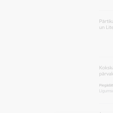
Pārtik
un Li
Koksk
pārval
Piegādātā
Līgum