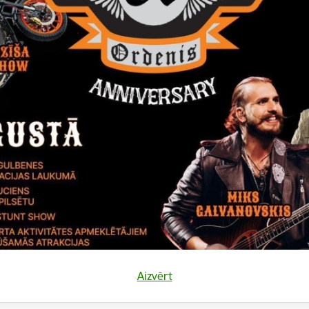
js / izpildītājs:
SIA „LL Premium Designs"
summa
Ls 5297,00 bez pievienotās vērtības nodokļa
elas iegāde Gulbenes novada pašvaldības vajadzībā
audzība "Ūdenssaimniecības infrastruktūras attīstīb
nes novada Galgauskas ciemā"
js / izpildītājs:
SIA „Sistēmeksperts"
Aizvērt
summa
LVL 2190,00 bez PVN