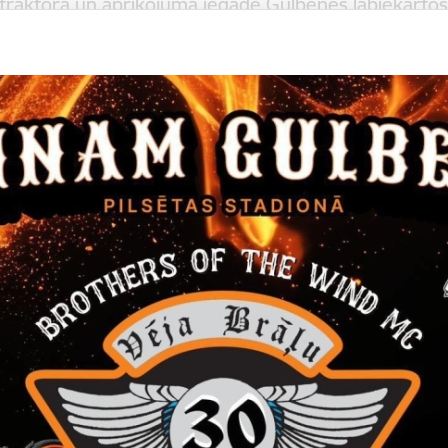
traktora un aprīkojuma iegāde Gulbenes labiekārto
ei
js / izpildītājs:
SIA „M.T.Z.-Serviss"
summa
bez PVN Ls 11396,69
ada un kanalizācijas izbūve Blaumaņa ielā, Gulbenē
js / izpildītājs:
SIA „RUBATE"
summa
bez PVN Ls 33186,91
kā projekta izstrāde un autoruzraudzība ERAF līdzfi
ta „Ūdenssaimniecības infrastruktūras attīstība Gul
 Druvienas pagasta Druvienas ciemā” ietvaros