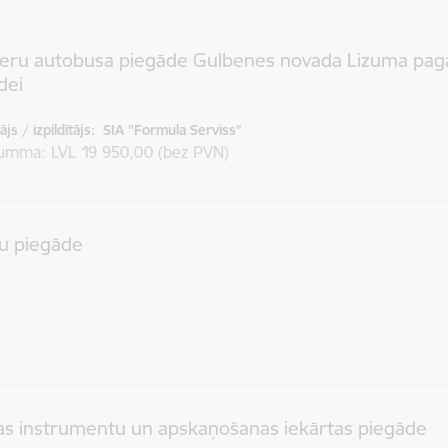
ieru autobusa piegāde Gulbenes novada Lizuma pag
dei
js / izpildītājs:
SIA "Formula Serviss"
summa
LVL 19 950,00 (bez PVN)
u piegāde
as instrumentu un apskaņošanas iekārtas piegāde