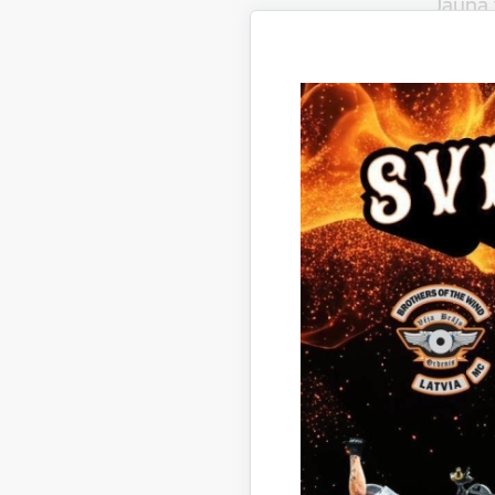
Jauna 
iestād
Piegādātā
Līgum
Ūdensv
Piegādātā
Līgum
Tehnis
projek
novada