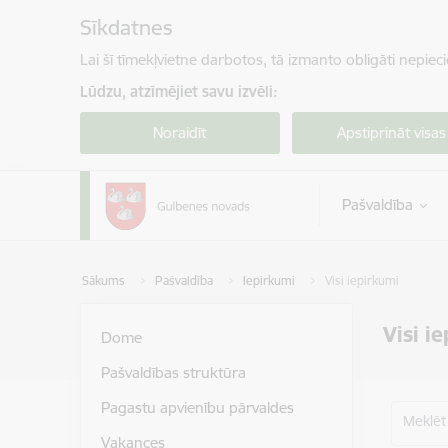
Pāriet uz lapas saturu
Sīkdatnes
Lai šī tīmekļvietne darbotos, tā izmanto obligāti nepiec
Lūdzu, atzīmējiet savu izvēli:
Noraidīt
Apstiprināt visas
Pašvaldība
Sākums
Pašvaldība
Iepirkumi
Visi iepirkumi
Visi i
Dome
Pašvaldības struktūra
Pagastu apvienību pārvaldes
Meklēt
Vakances