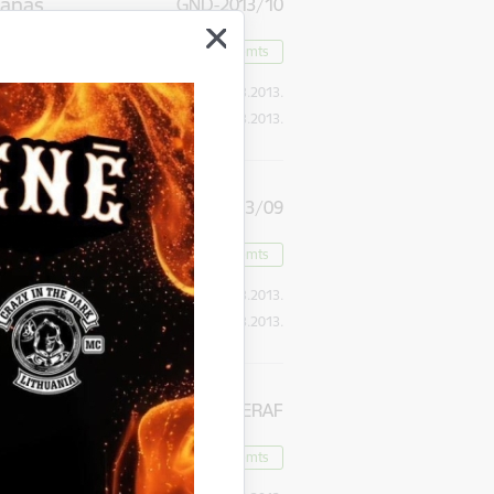
šanas
GND-2013/10
Lēmums pieņemts
Publikācijas datums:
15.03.2013.
Iesniegšanas datums
15.03.2013.
GND-2013/09
Lēmums pieņemts
Publikācijas datums:
12.03.2013.
Iesniegšanas datums
12.03.2013.
nansētā
GNDPP 2013/2/ERAF
benes
Lēmums pieņemts