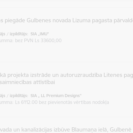
as piegāde Gulbenes novada Lizuma pagasta pārvald
js / izpildītājs:
SIA „IMU"
summa
bez PVN Ls 33600,00
kā projekta izstrāde un autoruzraudzība Litenes pa
aimniecības attīstībai
js / izpildītājs:
SIA „ LL Premium Designs"
summa
Ls 6112.00 bez pievienotās vērtības nodokļa
ada un kanalizācijas izbūve Blaumaņa ielā, Gulbenē