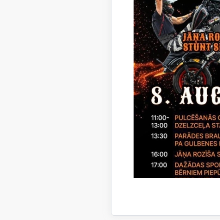
Piegādātā
Līgum
Degvi
Būvuzr
Gulbe
Piegādātā
Līgum