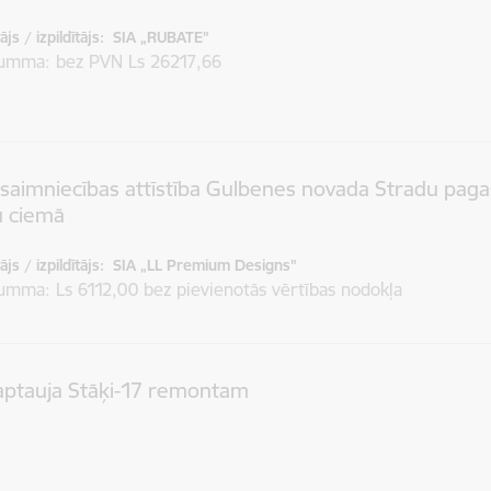
js / izpildītājs:
SIA „RUBATE"
summa
bez PVN Ls 26217,66
aimniecības attīstība Gulbenes novada Stradu paga
u ciemā
js / izpildītājs:
SIA „LL Premium Designs"
summa
Ls 6112,00 bez pievienotās vērtības nodokļa
aptauja Stāķi-17 remontam