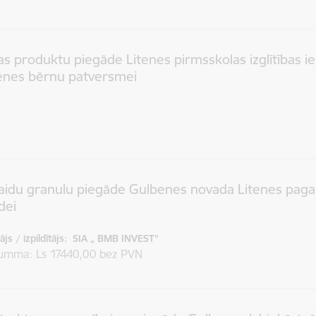
as produktu piegāde Litenes pirmsskolas izglītības i
tenes bērnu patversmei
aidu granulu piegāde Gulbenes novada Litenes paga
dei
js / izpildītājs:
SIA „ BMB INVEST"
summa
Ls 17440,00 bez PVN