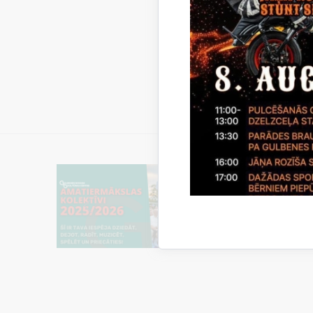
Lejupielād
Telpu
Lejupielād
Piete
Lejupielād
Piete