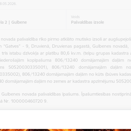
28.05.2026.
Veids
ela 2 | Gulbene
Pašvaldības izsole
novada pašvaldība rīko pirmo atklāto mutisko izsoli ar augšupejoš
m
“Gatves” - 9, Druvienā, Druvienas pagastā, Gulbenes novadā
 trīs istabu dzīvokļa ar platību 80,6 kv.m. (telpu grupas kada
piederošajām kopīpašuma 806/13240 domājamajām daļām no
ums 50520030335001), 806/13240 domājamajām daļām no 
335002), 806/13240 domājamajām daļām no kūts (būves kadas
0 domājamajām daļām no zemes ar kadastra apzīmējumu 5052
ir Gulbenes novada pašvaldības īpašums. Īpašumtiesības nostipr
mā Nr. 100000460720 9.
jums: parādsaistības, kas gulstas uz Objektu, par dzīvojamās m
pojumiem, kas saistīti ar dzīvokļa īpašuma lietošanu (komunālie 
R (četrdesmit
euro
).