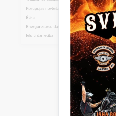
Korupcijas novēršana
Izsolāmā
noteikts
Ētika
ielā 2, G
Energoresursu dati un statistika
veicama d
Ielu tirdzniecība
Iesniegt 
Gulbenes
(Gulbenes
pieteikum
īpašums a
Nodrošin
kontā LV
“Dzīvokļa
Lejupielād
Izsol
Lejupielād
Zeme