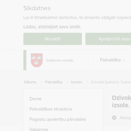
Pāriet uz lapas saturu
Sīkdatnes
Lai šī tīmekļvietne darbotos, tā izmanto obligāti nepiec
Lūdzu, atzīmējiet savu izvēli:
Noraidīt
Apstiprināt visas
Pašvaldība
Sākums
Pašvaldība
Izsoles
Dzīvokļa īpašuma “Gatves”
Dzīvok
Dome
izsole
Pašvaldības struktūra
Atska
Pagastu apvienību pārvaldes
Vakances