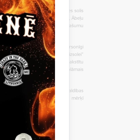
nodrošinājums ir
360
EUR, izsoles solis
novada Centrālās pārvaldes ēkā, Ābeļu
 Samaksa par nosolīto nekustamo īpašumu
 nosauktajiem dokumentiem var personīgi
eteikums nekustamā īpašuma izsolei”
, LV – 4401) vai elektroniski parakstītu
da 30.jūnijam plkst.15.00
. Izsolāmais
ersonu.
os izsolē Gulbenes novada pašvaldības
009116327, norādot maksājuma mērķī
adā, izsoles nodrošinājums”.