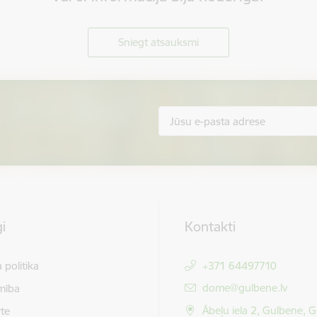
Sniegt atsauksmi
i
Kontakti
 politika
+371 64497710
E-pasts:
dome@gulbene.lv
mība
Ābeļu iela 2, Gulbene, 
te