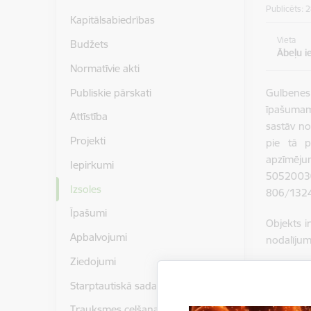
Publicēts: 
Kapitālsabiedrības
Vieta
Budžets
Ābeļu i
Normatīvie akti
Publiskie pārskati
Gulbenes 
īpašuma
Attīstība
sastāv no
Projekti
pie tā 
apzīmēj
Iepirkumi
50520030
Izsoles
806/1324
Īpašumi
Objekts 
Apbalvojumi
nodalīju
Ziedojumi
Apgrūtinā
Starptautiskā sadarbība
par pakal
40,00 EU
Trauksmes celšana