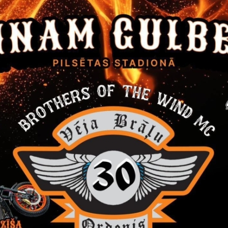
s mantas nosacītā cena (pirmās izsoles sākumcena
) ir
3600
EUR, 
180
EUR. Izsole notiks
2026.gada 2.jūlijā plkst.10:15
Gulbenes 
ulbenē, 2.stāva zālē. Pirmpirkuma tiesības uz objekta iegādi nav.
ivu nedēļu laikā pēc izsoles.
pieteikumus par piedalīšanos izsolēs kopā ar izsoles noteikumos
 novada Centrālajā pārvaldē, nosūtot pa pastu ar norādi “Pi
 novada Centrālā pārvalde, Ābeļu iela 2, Gulbene, Gulbenes novads
u (iesniegumu) uz e-pasta adresi:
dome@gulbene.lv
, līdz
2026.ga
pskatāms saskaņojot to ar izsoles noteikumos norādīto kontaktp
ājums iemaksājams pirms pieteikuma iesniegšanas par piedalīšan
81UNLA0050019845884, AS “SEB banka”, reģistrācijas Nr.90
 īpašuma “Gatves” -
9, Druvienā, Druvienas pagastā, Gulbenes nov
ēt:
es noteikumi
ēt:
sgrāmatas nodalījuma izdruka