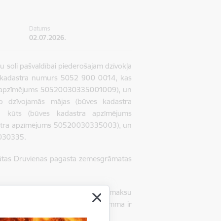
Datums
02.07.2026.
u soli pašvaldībai piederošajam dzīvokļa
, kadastra numurs 5052 900 0014, kas
stra apzīmējums 50520030335001009), un
 dzīvojamās mājas (būves kadastra
kūts (būves kadastra apzīmējums
tra apzīmējums 50520030335003), un
0030335
.
inātas Druvienas pagasta zemesgrāmatas
ājas pārvaldīšanas izdevumiem un maksu
pakalpojumi). Parādsaistību kopsumma ir