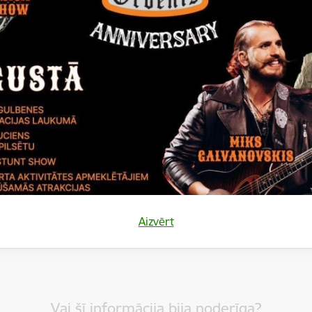
ēt:
 grupas kadastrālās uzmērīšanas lieta
ēt:
ikums izsolei
ēt:
ikums izsolei (elektroniski)
Aizvērt
Vai šī informācija bija noderīga?