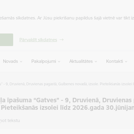
iešamās sīkdatnes. Ar Jūsu piekrišanu papildus šajā vietnē var tikt i
Pārvaldīt sīkdatnes
Novads
Pakalpojumi
Aktualitātes
Kontakti
 - 9, Druvienā, Druvienas pagastā, Gulbenes novadā, izsole. Pieteikšanās izsolei 
ļa īpašuma “Gatves” - 9, Druvienā, Druvienas
. Pieteikšanās izsolei līdz 2026.gada 30.jūnij
ņot tekstu