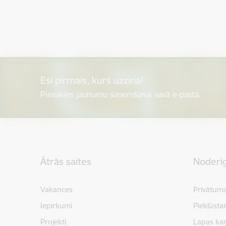
Esi pirmais, kurš uzzina!
Piesakies jaunumu saņemšanai savā e-pastā.
Kājene
Ātrās saites
Noderīg
Vakances
Privātuma
Iepirkumi
Piekļūsta
Projekti
Lapas kar