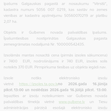
īpašums
Galgauskas pagastā ar nosaukumu “Vērsīši”,
kadastra numurs 5056 007 0219, kas sastāv no zemes
vienības ar kadastra apzīmējumu 50560070219 ar platību
2,07 ha.
Objekts ir Gulbenes novada pašvaldības īpašums.
Īpašumtiesības nostiprinātas Galgauskas pagasta
zemesgrāmatas nodalījumā Nr. 100000542435.
Izsolāmās mantas nosacītā cena (pirmās izsoles sākumcena)
ir 7400 EUR, nodrošinājums ir 740 EUR, izsoles solis
noteikts
370 EUR
. Pirmpirkuma tiesības uz objekta iegādi nav.
Izsole notiks elektronisko izsoļu
vietnē
https://izsoles.ta.gov.lv
no 2026.gada 16.jūnija
plkst.13:00 un noslēdzas 2026.gada 16.jūlijā plkst. 13:00
.
Iepazīties ar izsoļu noteikumiem var Gulbenes novada
pašvaldības tīmekļa vietnē
www.gulbene.lv
un Tiesu
administrācijas pārziņā esošajā elektronisko izsoļu