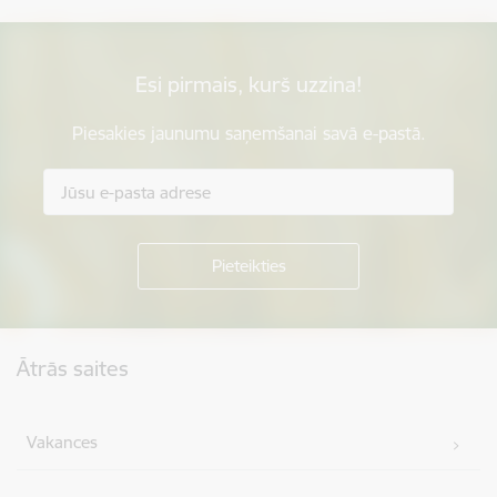
Esi pirmais, kurš uzzina!
Piesakies jaunumu saņemšanai savā e-pastā.
Kājene
Ātrās saites
Vakances