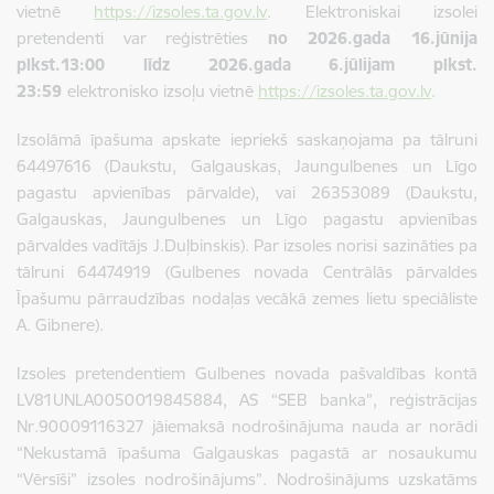
vietnē
https://izsoles.ta.gov.lv
. Elektroniskai izsolei
pretendenti var reģistrēties
no 2026.gada 16.jūnija
plkst.13:00 līdz 2026.gada 6.jūlijam plkst.
23:59
elektronisko izsoļu vietnē
https://izsoles.ta.gov.lv
.
Izsolāmā īpašuma apskate iepriekš saskaņojama pa tālruni
64497616 (Daukstu, Galgauskas, Jaungulbenes un Līgo
pagastu apvienības pārvalde), vai 26353089 (Daukstu,
Galgauskas, Jaungulbenes un Līgo pagastu apvienības
pārvaldes vadītājs J.Duļbinskis). Par izsoles norisi sazināties pa
tālruni 64474919 (Gulbenes novada Centrālās pārvaldes
Īpašumu pārraudzības nodaļas vecākā zemes lietu speciāliste
A. Gibnere).
Izsoles pretendentiem Gulbenes novada pašvaldības kontā
LV81UNLA0050019845884, AS “SEB banka”, reģistrācijas
Nr.90009116327 jāiemaksā nodrošinājuma nauda ar norādi
“Nekustamā īpašuma
Galgauskas pagastā ar nosaukumu
“Vērsīši”
izsoles nodrošinājums”. Nodrošinājums uzskatāms