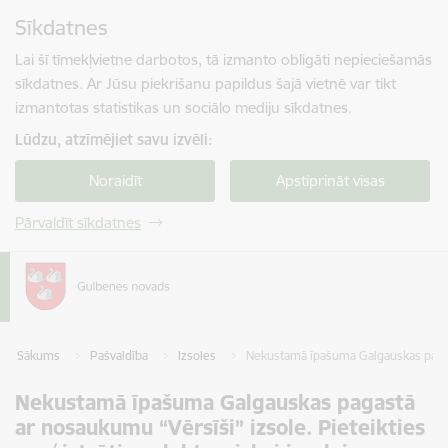
Pāriet uz lapas saturu
Sīkdatnes
Spied
lai meklētu
Enter
Lai šī tīmekļvietne darbotos, tā izmanto obligāti nepieciešamās
sīkdatnes. Ar Jūsu piekrišanu papildus šajā vietnē var tikt
izmantotas statistikas un sociālo mediju sīkdatnes.
Lūdzu, atzīmējiet savu izvēli:
Noraidīt
Apstiprināt visas
Pārvaldīt sīkdatnes
Sākums
Pašvaldība
Izsoles
Nekustamā īpašuma Galgauskas pagastā
Nekustamā īpašuma Galgauskas pagastā
ar nosaukumu “Vērsīši” izsole. Pieteikties