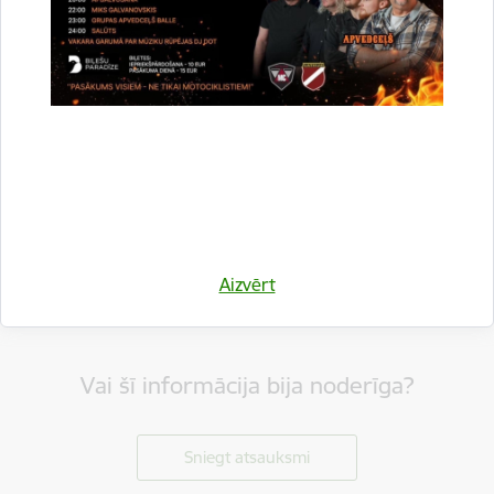
Dalīties
Aizvērt
Vai šī informācija bija noderīga?
Sniegt atsauksmi