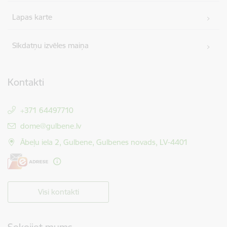
Lapas karte
Sīkdatņu izvēles maiņa
Kontakti
+371 64497710
E-pasts:
dome@gulbene.lv
Ābeļu iela 2, Gulbene, Gulbenes novads, LV-4401
Visi kontakti