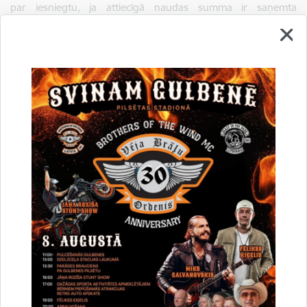
par iesniegtu, ja attiecīgā naudas summa ir saņemta
norādītajā bankas kontā.
Nosolītā augstākā
summa, atrēķinot naudā iemaksāto
nodrošinājumu, jāsamaksā divu nedēļu laikā pēc paziņojuma
saņemšanas, ieskaitot to bezskaidras naudas norēķinu veidā
Gulbenes novada pašvaldības kontā
Nr.LV81UNLA0050019845884, AS “SEB banka”.
Lejupielādēt:
Izsoles noteikumi
Lejupielādēt:
Zemes robežu plāns
Drukāt lapu