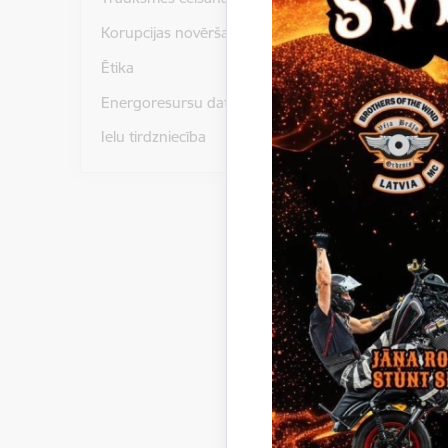
Gulbenes
Korupcijas novēršana
novada p
(iesnieg
Ētika
apskatāms
Energoresursu dati un statistika
Nodrošin
Ielu tirdzniecība
kontā LV
“Nekust
Lejupielād
Izsol
Lejupielād
Zeme
Lejupielād
Situā
Lejupielād
Piete
Lejupielād
Piete