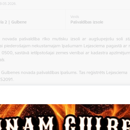
29.05.2026.
Veids
ela 2 | Gulbene
Pašvaldības izsole
 novada pašvaldība rīko mutisku izsoli ar augšupejošu soli
st
bai piederošajam nekustamajam īpašumam
Lejasciema pagastā ar
0500, sastāvā ietilpstošajai zemes vienībai ar kadastra apzīmē
ls
.
r Gulbenes novada pašvaldības īpašums. Tas reģistrēts Lejasciem
52091.
 mantas nosacītā cena ir
1200
EUR, nodrošinājums ir
120
EUR, iz
a 6.augustā plkst. 09:20
Gulbenes novada pašvaldībā Ābeļu ie
ku var kļūt pirmpirkuma tiesīgā persona (Objektam piegulošās z
nekustamo īpašumu veicama divu nedēļu laikā pēc izsoles.
pieteikumu par piedalīšanos izsolē kopā ar izsoles noteikumos 