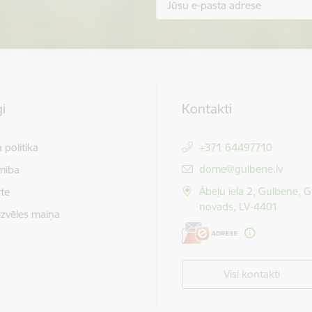
i
Kontakti
 politika
+371 64497710
E-pasts:
dome@gulbene.lv
mība
Ābeļu iela 2, Gulbene, 
te
novads, LV-4401
izvēles maiņa
Visi kontakti