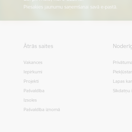
Piesakies jaunumu saņemšanai savā e-pastā.
Kājene
Ātrās saites
Noderīg
Vakances
Privātuma
Iepirkumi
Piekļūsta
Projekti
Lapas kar
Pašvaldība
Sīkdatņu 
Izsoles
Pašvaldība iznomā