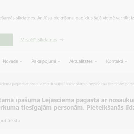
iešamās sīkdatnes. Ar Jūsu piekrišanu papildus šajā vietnē var tikt i
Pārvaldīt sīkdatnes
Novads
Pakalpojumi
Aktualitātes
Kontakti
ciema pagastā ar nosaukumu “Kraujas” izsole starp pirmpirkuma tiesīgajām pers
amā īpašuma Lejasciema pagastā ar nosaukum
rkuma tiesīgajām personām. Pieteikšanās lī
ņot tekstu