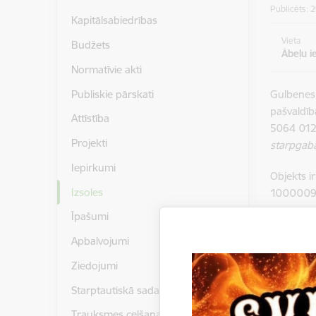
Publicēts: 
Kapitālsabiedrības
Vieta
Budžets
Ābeļu i
Normatīvie akti
Publiskie pārskati
Gulbenes
pašvaldī
Attīstība
5064 012 
Projekti
starpgaba
Iepirkumi
Objekts i
Izsoles
1000009
Īpašumi
Izsolāmās
2026.gad
Apbalvojumi
dalībnie
Ziedojumi
nosolīto 
Starptautiskā sadarbība
Iesniegt 
Trauksmes celšana