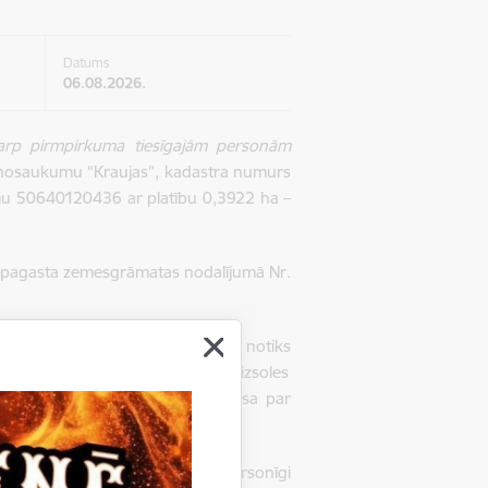
Datums
06.08.2026.
arp pirmpirkuma tiesīgajām personām
 nosaukumu “Kraujas”, kadastra numurs
jumu 50640120436 ar platību 0,3922 ha
–
a pagasta zemesgrāmatas nodalījumā Nr.
soles solis noteikts
60
EUR. Izsole notiks
lā 2, Gulbenē,
2.stāva zālē
. Par izsoles
emes vienības īpašnieks). Samaksa par
nosauktajiem dokumentiem var personīgi