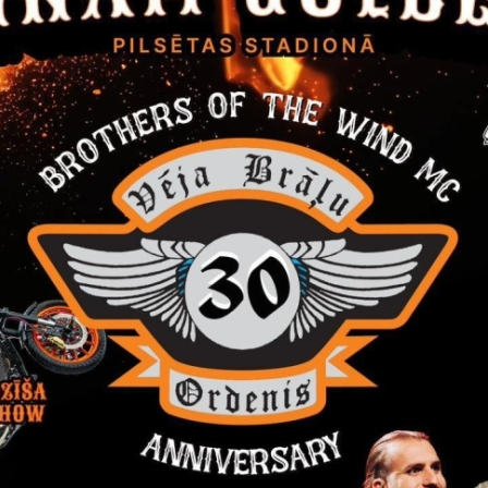
 novada pašvaldībā, nosūtot pa pastu ar norādi “Pieteikums 
ašvaldība, Ābeļu iela 2, Gulbene, Gulbenes novads, LV – 4401) 
umu) uz e-pasta adresi:
dome@gulbene.lv
,
līdz
2026.gada 4.augu
 saskaņojot to ar izsoles noteikumos norādīto kontaktpersonu.
ājums iemaksājams pirms pieteikuma iesniegšanas par piedalīšan
81UNLA0050019845884, AS “SEB banka”, reģistrācijas Nr.90
amā īpašuma
Lejasciema pagastā ar nosaukumu “Kraujas”
izsoles 
ēt:
es noteikumi
ēt:
s robežu plāns
ēt:
cijas plāns
ēt:
ikums izsolei
ēt:
ikums izsolei (elektroniski)