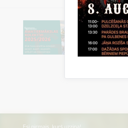
Esi pirmais, kurš uzzina!