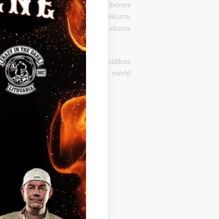
nekustamā īpašuma izsolei” (Gulbenes
vai elektroniski parakstītu pieteikumu
stam plkst.15:00
.
Izsolāmais īpašums
os izsolē Gulbenes novada pašvaldības
009116327, norādot maksājuma mērķī
nodrošinājums”.