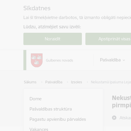
Pāriet uz lapas saturu
Sīkdatnes
Lai šī tīmekļvietne darbotos, tā izmanto obligāti nepiec
Lūdzu, atzīmējiet savu izvēli:
Noraidīt
Apstiprināt visas
Pašvaldība
Sākums
Pašvaldība
Izsoles
Nekustamā īpašuma Lejas
Nekust
Dome
pirmpi
Pašvaldības struktūra
Atska
Pagastu apvienību pārvaldes
Vakances