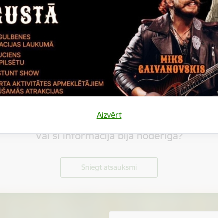
Aizvērt
Vai šī informācija bija noderīga?
Sniegt atsauksmi