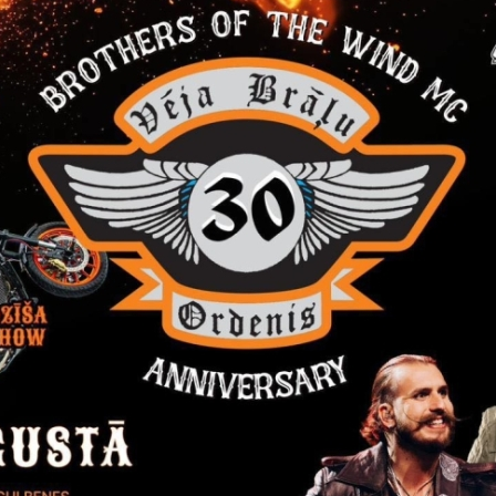
ā 2, Gulbene, Gulbenes novads, uz aploksnes norādot “Vārds, Uzvārd
ņa zvejas tiesību nomai Pogas ezerā 2026. gadā,”
es noteikumiem interesenti var iepazīties:
nes novada Valsts un pašvaldības vienotajā klientu apkalpošanas
nes novadā;
nes novada pašvaldības tīmekļa vietnē
http://gulbene.lv
sadaļā 
://www.gulbene.lv/lv/izsolu-katalogs
)
ēt:
eciskās zvejas tiesību nomas pašpatēriņa zvejai Pogas ezerā slēgtā