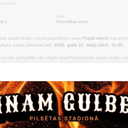
14.05.2026.
Veids
la 2
Pašvaldības izsole
kās zvejas tiesību nomai pašpatēriņa zvejai
Pogas ezerā,
kas atro
lēgtai izsolei pieteikties līdz
2026. gada 22. maija plkst. 15.00.
novada pašvaldība rīko slēgto izsoli Rūpnieciskās zvejas tiesību no
as atrodas Gulbenes novada Stāmerienas pagastā.
tiks
2026. gada 25. maijā plkst. 8.15
Gulbenes novada pašvaldības 
Gulbenes novadā, 2. stāva sanāksmju zālē.
 piedalīties fiziska persona, kura
līdz 2026. gada 24. aprīlim ir ie
u par rūpnieciskās zvejas tiesību nomu pašpatēriņa zvejai Pogas 
u par piedalīšanos izsolē var iesniegt, sākot no sludinājuma publ
as mājas lapā
www.gulbene.lv
, līdz
2026. gada 22. maija plkst. 