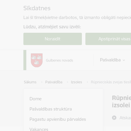
Pāriet uz lapas saturu
Sīkdatnes
Lai šī tīmekļvietne darbotos, tā izmanto obligāti nepiec
Lūdzu, atzīmējiet savu izvēli:
Noraidīt
Apstiprināt visas
Pašvaldība
Sākums
Pašvaldība
Izsoles
Rūpnieciskās zvejas tiesī
Rūpnie
Dome
izsole
Pašvaldības struktūra
Atska
Pagastu apvienību pārvaldes
Vakances