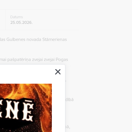
Datums
25.05.2026.
das Gulbenes novada Stāmerienas
mai pašpatēriņa zvejai zvejai Pogas
administrācijas ēkā Ābeļu ielā 2,
sniegusi
Gulbenes novada pašvaldībā
ezerā.
icēšanas dienas Gulbenes novada
15.00,
Gulbenes novada pašvaldībā,