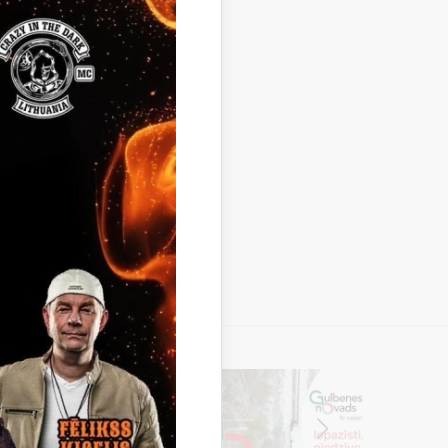
s. Pieteikums dalībai izsolē
 centrā, Ābeļu ielā 2, Gulbenē,
Izsoles
s izsoles noteikumi