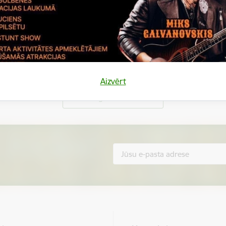
Vai šī informācija bija noderīga?
Aizvērt
Sniegt atsauksmi