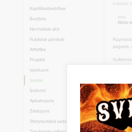
Publicēts: 
Kapitālsabiedrības
Vieta
Budžets
Ābeļu ie
Normatīvie akti
Publiskie pārskati
Rūpniecis
pagastā, s
Attīstība
Gulbenes 
Projekti
ezerā, k
Iepirkumi
Izsole no
Izsoles
Gulbenē, 
Īpašumi
Izsolē var
Apbalvojumi
iesniegum
Ziedojumi
Pieteikum
Starptautiskā sadarbība
pašvaldīb
Trauksmes celšana