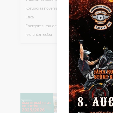
Ābeļu iel
pašpatēri
Korupcijas novēršana
Ētika
Ar izsol
Energoresursu dati un statistika
Gulbe
Ielu tirdzniecība
Gulbe
Gulbe
(
https
Lejupielād
Rūpni