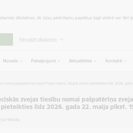
iešamās sīkdatnes. Ar Jūsu piekrišanu papildus šajā vietnē var tikt i
Pārvaldīt sīkdatnes
Novads
Pakalpojumi
Aktualitātes
Kontakti
bu nomai pašpatēriņa zvejai Pogas ezerā, slēgtai izsolei pieteikties līdz 2026. gada 
ciskās zvejas tiesību nomai pašpatēriņa zveja
i pieteikties līdz 2026. gada 22. maija plkst. 
ņot tekstu