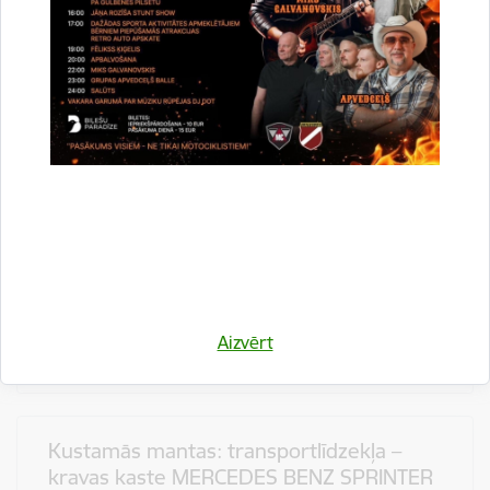
Nekustamā īpašuma Jaungulbenes
pagastā ar nosaukumu “Zeme” izsole.
Pieteikšanās izsolei līdz 2026.gada
1.septembrim
Vieta
Ābeļu iela 2 | Gulbene
Veids
Pašvaldības izsole
Aizvērt
Datums
03.09.2026.
Kustamās mantas: transportlīdzekļa –
kravas kaste MERCEDES BENZ SPRINTER