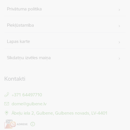
Privātuma politika
Piekļūstamība
Lapas karte
Sīkdatņu izvēles maiņa
Kontakti
+371 64497710
E-pasts:
dome@gulbene.lv
Ābeļu iela 2, Gulbene, Gulbenes novads, LV-4401