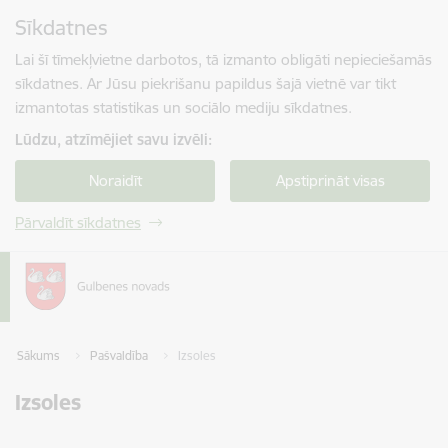
Pāriet uz lapas saturu
Sīkdatnes
Spied
lai meklētu
Enter
Lai šī tīmekļvietne darbotos, tā izmanto obligāti nepieciešamās
sīkdatnes. Ar Jūsu piekrišanu papildus šajā vietnē var tikt
izmantotas statistikas un sociālo mediju sīkdatnes.
Lūdzu, atzīmējiet savu izvēli:
Noraidīt
Apstiprināt visas
Pārvaldīt sīkdatnes
Sākums
Pašvaldība
Izsoles
Izsoles