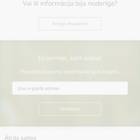
Vai šī informācija bija noderīga?
Sniegt atsauksmi
Esi pirmais, kurš uzzina!
Piesakies jaunumu saņemšanai savā e-pastā.
Kājene
Ātrās saites