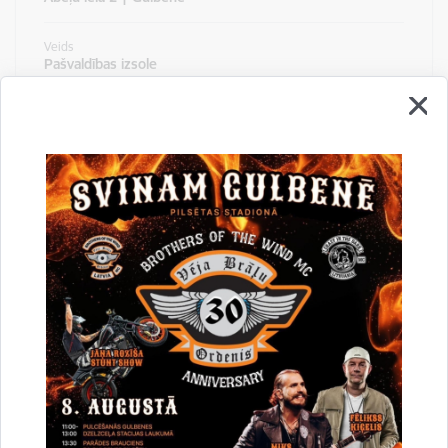
Veids
Pašvaldības izsole
Datums
03.09.2026.
Nekustamā īpašuma Druvienas pagastā
ar nosaukumu “Elši” izsole. Pieteikšanās
izsolei līdz 2026.gada 1.septembrim
Vieta
Ābeļu iela 2 | Gulbene
Veids
Pašvaldības izsole
Datums
03.09.2026.