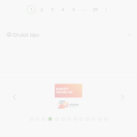
…
1
2
3
4
5
29
Pašreizējā lapa
Lapa
Lapa
Lapa
Lapa
Drukāt lapu