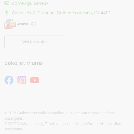
E-pasts:
dome@gulbene.lv
Ābeļu iela 2, Gulbene, Gulbenes novads, LV-4401
Visi kontakti
Sekojiet mums
© 2026 Gulbenes novada pašvaldība, publicētā satura visas tiesības
aizsargātas.
© 2020 Valsts kanceleja, Tīmekļvietņu vienotās platformas visas tiesības
aizsargātas.