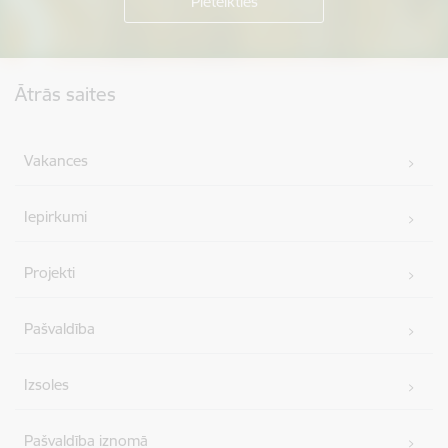
Kājene
Ātrās saites
Vakances
Iepirkumi
Projekti
Pašvaldība
Izsoles
Pašvaldība iznomā