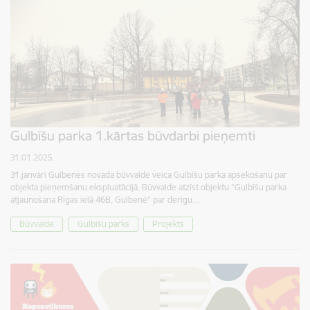
Gulbīšu parka 1.kārtas būvdarbi pieņemti
31.01.2025.
31.janvārī Gulbenes novada būvvalde veica Gulbīšu parka apsekošanu par
objekta pieņemšanu ekspluatācijā. Būvvalde atzīst objektu “Gulbīšu parka
atjaunošana Rīgas ielā 46B, Gulbenē” par derīgu…
Būvvalde
Gulbīšu parks
Projekts