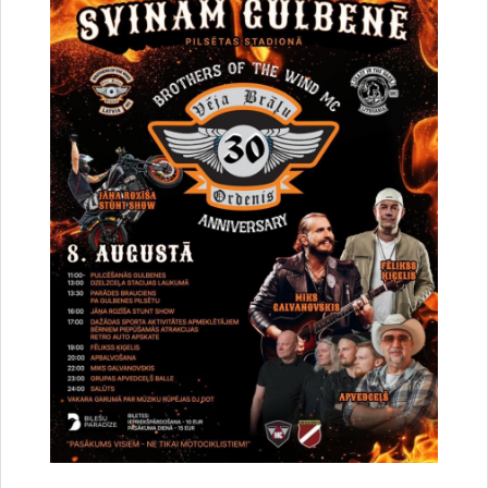
Par projekta "Atbalsta pasākumi cilvēkiem ar
invaliditāti mājokļu vides pieejamības
nodrošināšanai Gulbenes novadā" īstenošanu
07.01.2025.
Pamatojoties uz Ministru kabineta 2023. gada 8. septembra noteikumu Nr.
512 “Eiropas Savienības Atveseļošanas un noturības mehānisma plāna 3.1.
reformu un investīciju virziena “Reģionālā politika” 3…
Atbalsta pasākumi cilvēkiem ar invaliditāti mājokļu vides pieejamības
nodrošināšanai Gulbenes novadā
Projekts
Sabiedrība