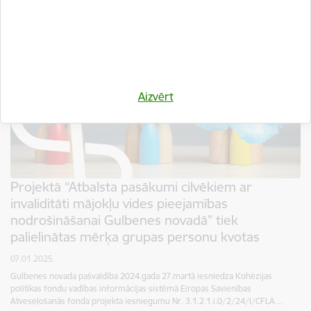
Aizvērt
Projektā “Atbalsta pasākumi cilvēkiem ar
invaliditāti mājokļu vides pieejamības
nodrošināšanai Gulbenes novadā” tiek
palielinātas mērķa grupas personu kvotas
07.01.2025.
Gulbenes novada pašvaldība 2024.gada 27.martā iesniedza Kohēzijas
politikas fondu vadības informācijas sistēmā Eiropas Savienības
Atveseļošanās fonda projekta iesniegumu Nr. 3.1.2.1.i.0/2/24/I/CFLA…