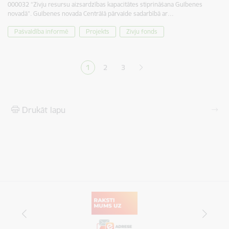
000032 “Zivju resursu aizsardzības kapacitātes stiprināšana Gulbenes
novadā”. Gulbenes novada Centrālā pārvalde sadarbībā ar…
Pašvaldība informē
Projekts
Zivju fonds
Lapošana
1
2
3
Pašreizējā lapa
Lapa
Lapa
Drukāt lapu