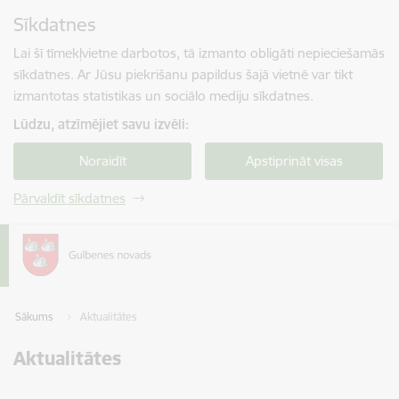
Pāriet uz lapas saturu
Sīkdatnes
Spied
lai meklētu
Enter
Lai šī tīmekļvietne darbotos, tā izmanto obligāti nepieciešamās
sīkdatnes. Ar Jūsu piekrišanu papildus šajā vietnē var tikt
izmantotas statistikas un sociālo mediju sīkdatnes.
Lūdzu, atzīmējiet savu izvēli:
Noraidīt
Apstiprināt visas
Pārvaldīt sīkdatnes
Sākums
Aktualitātes
Aktualitātes