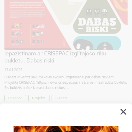
Iepazīstinām ar CRISEPAC izglītojošo rīku
bukletu: Dabas riski
13.01.2025.
Buklets ir veltīts sākumskolas skolēnu izglītošanai par dabas riskiem
Projekta CRISEPAC (https://www.crisepac.eu/) ietvaros ir izstrādāts buklets.
Šis buklets palīdz izprast dabas riskus,…
Crisepac
Projekts
Buklets