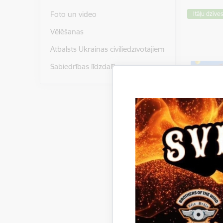
Foto un video
Itāļu dzīve
Vēlēšanas
Atbalsts Ukrainas civiliedzīvotājiem
Sabiedrības līdzdalība