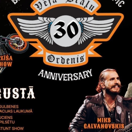
fon Volfa apprecējās ar Džuze
Marija Fabricio Salvatore Stef
Kultūras aktualitātes
Stāmeriena
Vai šī informācija bija noderīga?