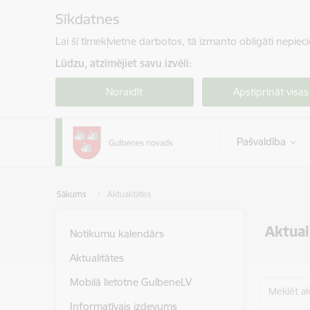
Pāriet uz lapas saturu
Sīkdatnes
Lai šī tīmekļvietne darbotos, tā izmanto obligāti nepiec
Lūdzu, atzīmējiet savu izvēli:
Noraidīt
Apstiprināt visas
Pašvaldība
Sākums
Aktualitātes
Aktual
Notikumu kalendārs
Aktualitātes
Mobilā lietotne GulbeneLV
Meklēt akt
Informatīvais izdevums