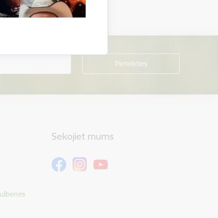
Sekojiet mums
Gulbenes