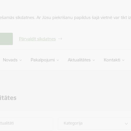
iešamās sīkdatnes. Ar Jūsu piekrišanu papildus šajā vietnē var tikt i
Pārvaldīt sīkdatnes
Novads
Pakalpojumi
Aktualitātes
Kontakti
itātes
ualitāti
Kategorija