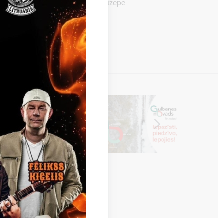
pi Tomazi di Lampedūzu. Dons Džuzepe
āno Vitorio Tomazi, Lampedūzas…
s pils
Itāļu dzīves garša