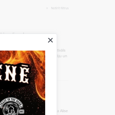
Notīrīt filtrus
šķīga diena!
as pilī norisināsies kultūras festivāls
im ikvienu kultūras, mākslas cienītāju un
i savijušies ar…
ES GARŠA” jau trešo reizi
erienas pils baronese Aleksandra Alise