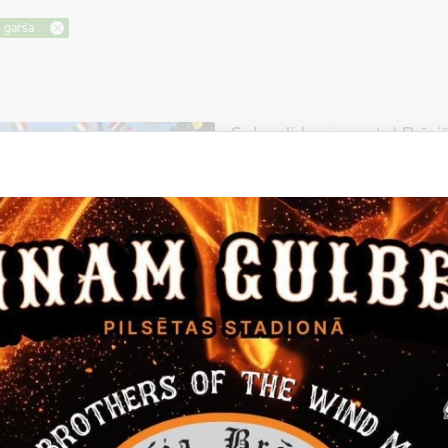
s garša
Splendida giornata! Brīni
29.07.2026.
2026. gada 22. augustā Stāmerien
"Itāļu dzīves garša", kurā gaidīs
gardēžus. Stāmerienas pils stāst
Itāļu dzīves garša
Sabiedrība
24.augusts - “ITĀĻU DZĪV
Stāmerienā
21.08.2024.
1923.gada 24.augustā Rīgā Stām