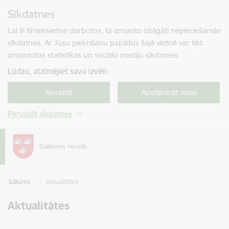
Pāriet uz lapas saturu
Sīkdatnes
Spied
lai meklētu
Enter
Lai šī tīmekļvietne darbotos, tā izmanto obligāti nepieciešamās
sīkdatnes. Ar Jūsu piekrišanu papildus šajā vietnē var tikt
izmantotas statistikas un sociālo mediju sīkdatnes.
Lūdzu, atzīmējiet savu izvēli:
Noraidīt
Apstiprināt visas
Pārvaldīt sīkdatnes
Sākums
Aktualitātes
Aktualitātes