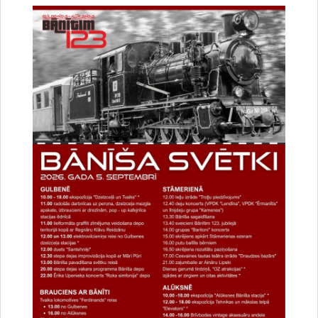
Vai šī informācija bija noderīga?
Sniegt atsauksmi
Esi pirmais, kurš uzzina!