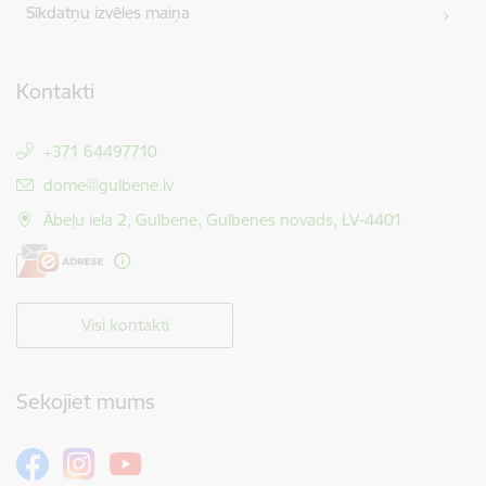
Sīkdatņu izvēles maiņa
Kontakti
+371 64497710
E-pasts:
dome@gulbene.lv
Ābeļu iela 2, Gulbene, Gulbenes novads, LV-4401
Visi kontakti
Sekojiet mums