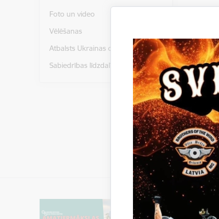
Foto un video
Gulbenei 
Vēlēšanas
Atbalsts Ukrainas civiliedzīvotājiem
Sabiedrības līdzdalība