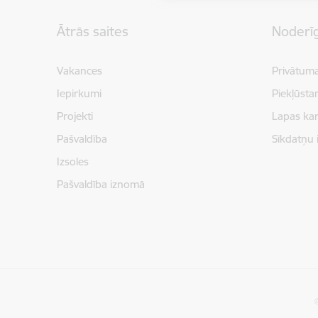
Kājene
Ātrās saites
Noderīg
Vakances
Privātuma
Iepirkumi
Piekļūsta
Projekti
Lapas kar
Pašvaldība
Sīkdatņu 
Izsoles
Pašvaldība iznomā
©