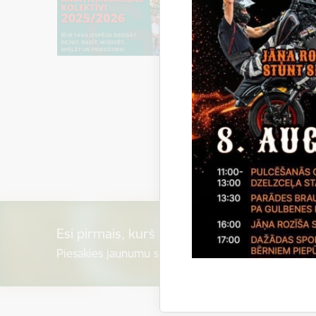
Esi pirmais, kurš uzzina!
Piesakies jaunumu saņemšanai savā e-pastā.