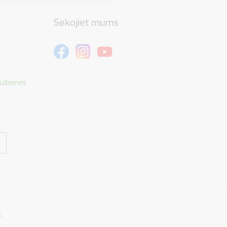
Sekojiet mums
Gulbenes
s.