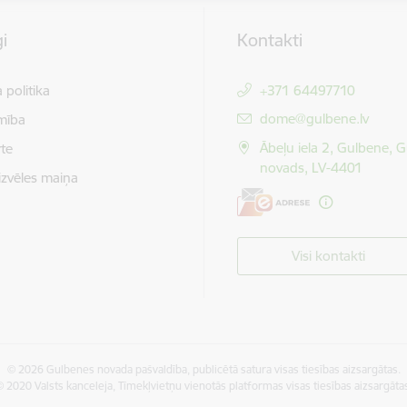
i
Kontakti
 politika
+371 64497710
E-pasts:
dome@gulbene.lv
mība
Ābeļu iela 2, Gulbene, 
te
novads, LV-4401
izvēles maiņa
Visi kontakti
© 2026 Gulbenes novada pašvaldība, publicētā satura visas tiesības aizsargātas.
 2020 Valsts kanceleja, Tīmekļvietņu vienotās platformas visas tiesības aizsargāta