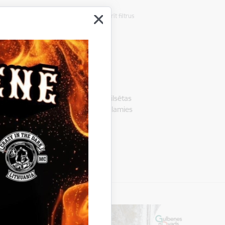
Notīrīt filtrus
a cilvēku!
nieši, tādēļ 28.februārī - pirms pilsētas
lbenes novada kultūras centrā vēlamies
s, bez kuriem pilsēta…