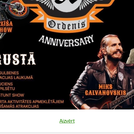
Vai šī informācija bija noderīga?
Sniegt atsauksmi
Aizvērt