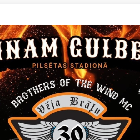
97
Izvirzi savu Gulbenes gad
13.02.2025.
Pilsētu veidojam mēs paši - gulbe
dzimšanas dienas koncerta - Gu
sumināt trīs pilsētas iedzīvotāju
Sabiedrība
Gulbenei 97