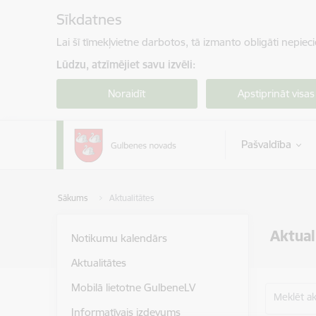
Pāriet uz lapas saturu
Sīkdatnes
Lai šī tīmekļvietne darbotos, tā izmanto obligāti nepiec
Lūdzu, atzīmējiet savu izvēli:
Noraidīt
Apstiprināt visas
Pašvaldība
Sākums
Aktualitātes
Aktual
Notikumu kalendārs
Aktualitātes
Mobilā lietotne GulbeneLV
Meklēt akt
Informatīvais izdevums