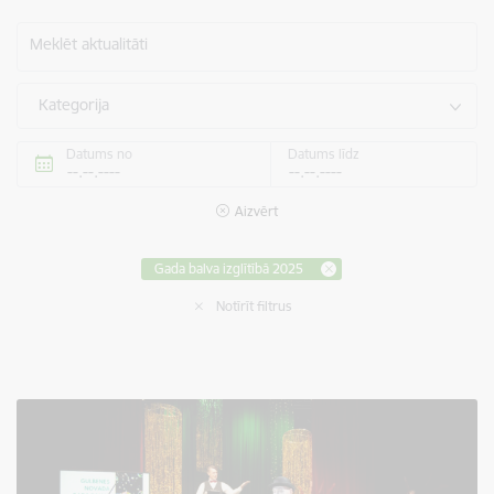
Meklēt aktualitāti
Kategorija
Datums no
Datums līdz
Aizvērt
Gada balva izglītībā 2025
Notīrīt filtrus