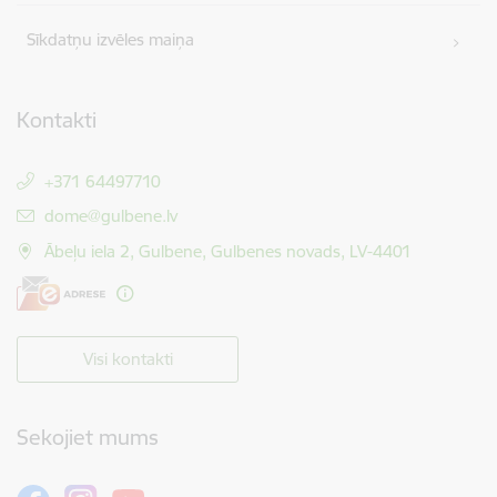
Sīkdatņu izvēles maiņa
Kontakti
+371 64497710
E-pasts:
dome@gulbene.lv
Ābeļu iela 2, Gulbene, Gulbenes novads, LV-4401
Visi kontakti
Sekojiet mums