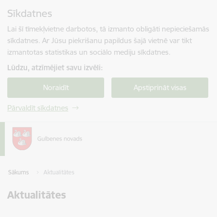
Pāriet uz lapas saturu
Sīkdatnes
Spied
lai meklētu
Enter
Lai šī tīmekļvietne darbotos, tā izmanto obligāti nepieciešamās
sīkdatnes. Ar Jūsu piekrišanu papildus šajā vietnē var tikt
izmantotas statistikas un sociālo mediju sīkdatnes.
Lūdzu, atzīmējiet savu izvēli:
Noraidīt
Apstiprināt visas
Pārvaldīt sīkdatnes
Sākums
Aktualitātes
Aktualitātes