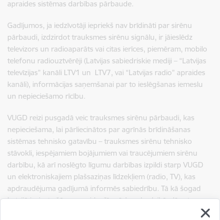
apraides sistēmas darbības pārbaude.
Gadījumos, ja iedzīvotāji iepriekš nav brīdināti par sirēnu
pārbaudi, izdzirdot trauksmes sirēnu signālu, ir jāieslēdz
televizors un radioaparāts vai citas ierīces, piemēram, mobilo
telefonu radiouztvērēji (Latvijas sabiedriskie mediji – “Latvijas
televīzijas” kanāli LTV1 un LTV7, vai “Latvijas radio” apraides
kanāli), informācijas saņemšanai par to ieslēgšanas iemeslu
un nepieciešamo rīcību.
VUGD reizi pusgadā veic trauksmes sirēnu pārbaudi, kas
nepieciešama, lai pārliecinātos par agrīnās brīdināšanas
sistēmas tehnisko gatavību – trauksmes sirēnu tehnisko
stāvokli, iespējamiem bojājumiem vai traucējumiem sirēnu
darbību, kā arī noslēgto līgumu darbības izpildi starp VUGD
un elektroniskajiem plašsaziņas līdzekļiem (radio, TV), kas
apdraudējuma gadījumā informēs sabiedrību. Tā kā šogad
Latvijā ieviesta šūnu apraide, šīs pārbaudes laikā plānots
pārbaudīt arī šo paziņojumu izsūtīšanas procesus.