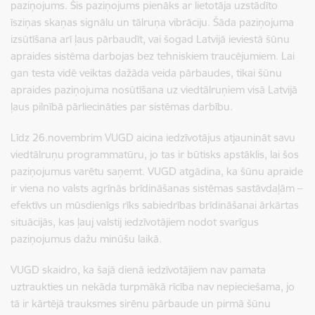
paziņojums. Šis paziņojums pienāks ar lietotāja uzstādīto
īsziņas skaņas signālu un tālruņa vibrāciju. Šāda paziņojuma
izsūtīšana arī ļaus pārbaudīt, vai šogad Latvijā ieviestā šūnu
apraides sistēma darbojas bez tehniskiem traucējumiem. Lai
gan testa vidē veiktas dažāda veida pārbaudes, tikai šūnu
apraides paziņojuma nosūtīšana uz viedtālruņiem visā Latvijā
ļaus pilnībā pārliecināties par sistēmas darbību.
Līdz 26.novembrim VUGD aicina iedzīvotājus atjaunināt savu
viedtālruņu programmatūru, jo tas ir būtisks apstāklis, lai šos
paziņojumus varētu saņemt. VUGD atgādina, ka šūnu apraide
ir viena no valsts agrīnās brīdināšanas sistēmas sastāvdaļām –
efektīvs un mūsdienīgs rīks sabiedrības brīdināšanai ārkārtas
situācijās, kas ļauj valstij iedzīvotājiem nodot svarīgus
paziņojumus dažu minūšu laikā.
VUGD skaidro, ka šajā dienā iedzīvotājiem nav pamata
uztraukties un nekāda turpmākā rīcība nav nepieciešama, jo
tā ir kārtējā trauksmes sirēnu pārbaude un pirmā šūnu