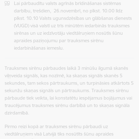
Lai pārbaudītu valsts agrīnās brīdināšanas sistēmas
darbību, trešdien, 26.novembrī, no plkst. 10.00 līdz
plkst. 10.10 Valsts ugunsdzēsības un glābšanas dienests
(VUGD) visā valstī uz trīs minūtēm iedarbinās trauksmes
sirēnas un uz iedzīvotāju viedtālruņiem nosūtīs šūnu
apraides paziņojumu par trauksmes sirēnu
iedarbināšanas iemeslu.
Trauksmes sirēnu pārbaudes laikā 3 minūšu ilgumā skanēs
viļņveida signāls, kas nozīmē, ka skaņas signāls skanēs 5
sekundes, tam sekos pārtraukums, un turpināsies atkārtots 5
sekunžu skaņas signāls un pārtraukums. Trauksmes sirēnu
pārbaude tiek veikta, lai konstatētu iespējamus bojājumus vai
traucējumus trauksmes sirēnu darbībā un to skaņas signāla
dzirdamībā.
Pirmo reizi kopā ar trauksmes sirēnu pārbaudi uz
viedtālruņiem visā Latvijā tiks nosūtīts šūnu apraides