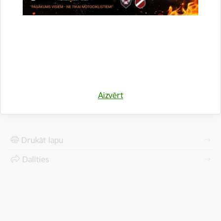
numuru 112, saņemt paziņojumus par iespējamo
apdraudējumu un uzzināt, kā rīkoties dažādās bīstamās
situācijās. Savukārt par šūnu apraidi vairāk lasi
www.112.lv
.
Saistītas tēmas
Aktualitātes:
Civilā aizsardzība
Sabiedrība
Aizvērt
Drukāt lapu
Dalīties