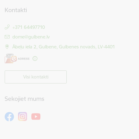
Kontakti
+371 64497710
E-pasts:
dome@gulbene.lv
Ābeļu iela 2, Gulbene, Gulbenes novads, LV-4401
Visi kontakti
Sekojiet mums