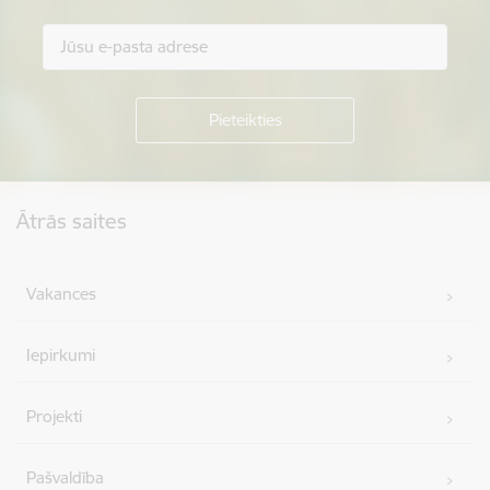
Kājene
Ātrās saites
Vakances
Iepirkumi
Projekti
Pašvaldība