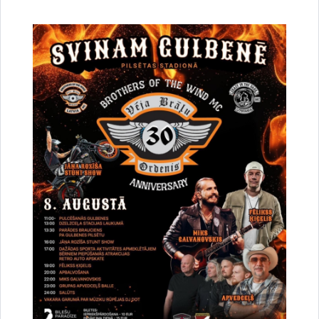
VUGD aicina viesnīcu administrāciju informēt savus ārvalstu
viesus par gaidāmo trauksmes sirēnu pārbaudi, lai nerastos
lieki uztraukumi.
Ukrainas civiliedzīvotājiem, kuri atrodas Latvijas teritorijā,
mobilo sakaru operatoriem lūgts nosūtīt SMS ar informāciju,
ka 26. novembrī plānota trauksmes sirēnu pārbaude.
Saskaņā ar Ministru kabineta 2017. gada 8. augusta
noteikumu Nr. 440 “Valsts agrīnās brīdināšanas sistēmas
izveidošanas, darbības un finansēšanas kārtība” VUGD veic
trauksmes sirēnu gatavības pārbaudi, lai pārbaudītu
trauksmes sirēnu darbību un tehnisko stāvokli, kā arī
sadarbību ar plašsaziņas līdzekļiem (radio un TV).
Ikviens Latvijas iedzīvotājs, kuram ir viedtālrunis, aicināts
lejupielādēt un izmantot arī bezmaksas lietotni “112 Latvija”,
kas lietotājam sniedz vairākas priekšrocības - iespēju piezvanīt
vai nosūtīt īsziņu uz vienoto ārkārtas palīdzības izsaukumu