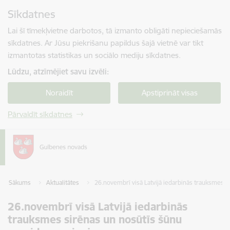
Pāriet uz lapas saturu
Sīkdatnes
Spied
lai meklētu
Enter
Lai šī tīmekļvietne darbotos, tā izmanto obligāti nepieciešamās
sīkdatnes. Ar Jūsu piekrišanu papildus šajā vietnē var tikt
izmantotas statistikas un sociālo mediju sīkdatnes.
Lūdzu, atzīmējiet savu izvēli:
Noraidīt
Apstiprināt visas
Pārvaldīt sīkdatnes
Sākums
Aktualitātes
26.novembrī visā Latvijā iedarbinās trauksmes 
26.novembrī visā Latvijā iedarbinās
trauksmes sirēnas un nosūtīs šūnu