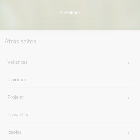
Kājene
Ātrās saites
Vakances
Iepirkumi
Projekti
Pašvaldība
Izsoles