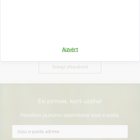
Vai šī informācija bija noderīga?
Aizvērt
Sniegt atsauksmi
Esi pirmais, kurš uzzina!
Piesakies jaunumu saņemšanai savā e-pastā.