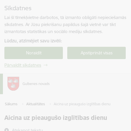
Pāriet uz lapas saturu
Sīkdatnes
Spied
lai meklētu
Enter
Lai šī tīmekļvietne darbotos, tā izmanto obligāti nepieciešamās
sīkdatnes. Ar Jūsu piekrišanu papildus šajā vietnē var tikt
izmantotas statistikas un sociālo mediju sīkdatnes.
Lūdzu, atzīmējiet savu izvēli:
Noraidīt
Apstiprināt visas
Pārvaldīt sīkdatnes
Sākums
Aktualitātes
Aicina uz pieaugušo izglītības dienu
Aicina uz pieaugušo izglītības dienu
Atskaņot tekstu