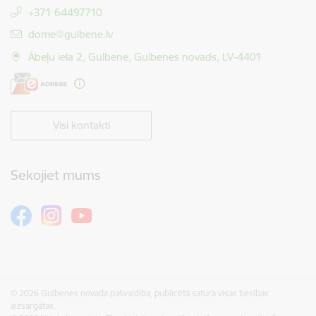
+371 64497710
E-pasts:
dome@gulbene.lv
Ābeļu iela 2, Gulbene, Gulbenes novads, LV-4401
Visi kontakti
Sekojiet mums
© 2026 Gulbenes novada pašvaldība, publicētā satura visas tiesības
aizsargātas.