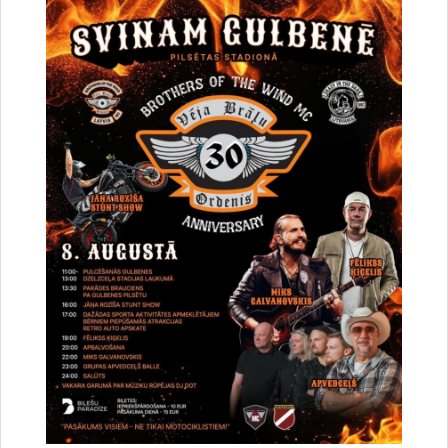
Saistītas tēmas
Aktualitātes:
Izglītbas ziņas
Sabiedrība
Drukāt lapu
Dalīties