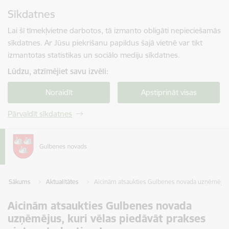
Pāriet uz lapas saturu
Sīkdatnes
Spied
lai meklētu
Enter
Lai šī tīmekļvietne darbotos, tā izmanto obligāti nepieciešamās
sīkdatnes. Ar Jūsu piekrišanu papildus šajā vietnē var tikt
izmantotas statistikas un sociālo mediju sīkdatnes.
Lūdzu, atzīmējiet savu izvēli:
Noraidīt
Apstiprināt visas
Pārvaldīt sīkdatnes
Sākums
Aktualitātes
Aicinām atsaukties Gulbenes novada uzņēmējus, 
Aicinām atsaukties Gulbenes novada
uzņēmējus, kuri vēlas piedāvāt prakses