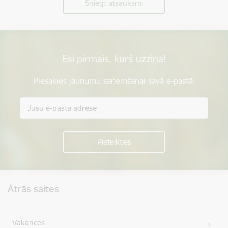
Sniegt atsauksmi
Esi pirmais, kurš uzzina!
Piesakies jaunumu saņemšanai savā e-pastā.
Kājene
Ātrās saites
Vakances