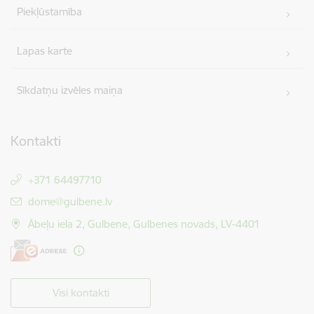
Piekļūstamība
Lapas karte
Sīkdatņu izvēles maiņa
Kontakti
+371 64497710
E-pasts:
dome@gulbene.lv
Ābeļu iela 2, Gulbene, Gulbenes novads, LV-4401
Visi kontakti