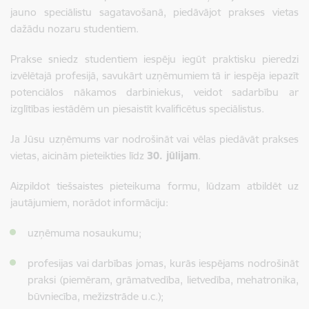
jauno speciālistu sagatavošanā, piedāvājot prakses vietas
dažādu nozaru studentiem.
Prakse sniedz studentiem iespēju iegūt praktisku pieredzi
izvēlētajā profesijā, savukārt uzņēmumiem tā ir iespēja iepazīt
potenciālos nākamos darbiniekus, veidot sadarbību ar
izglītības iestādēm un piesaistīt kvalificētus speciālistus.
Ja Jūsu uzņēmums var nodrošināt vai vēlas piedāvāt prakses
vietas, aicinām pieteikties līdz
30. jūlijam
.
Aizpildot tiešsaistes pieteikuma formu, lūdzam atbildēt uz
jautājumiem, norādot informāciju:
uzņēmuma nosaukumu;
profesijas vai darbības jomas, kurās iespējams nodrošināt
praksi (piemēram, grāmatvedība, lietvedība, mehatronika,
būvniecība, mežizstrāde u.c.);