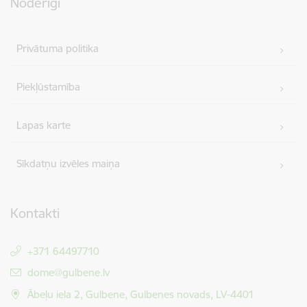
Noderīgi
Privātuma politika
Piekļūstamība
Lapas karte
Sīkdatņu izvēles maiņa
Kontakti
+371 64497710
E-pasts:
dome@gulbene.lv
Ābeļu iela 2, Gulbene, Gulbenes novads, LV-4401