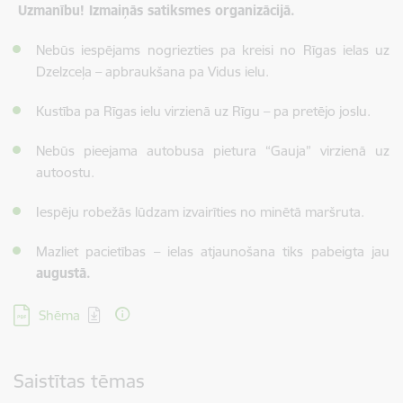
Uzmanību! Izmaiņās satiksmes organizācijā.
Nebūs iespējams nogriezties pa kreisi no Rīgas ielas uz
Dzelzceļa – apbraukšana pa Vidus ielu.
Kustība pa Rīgas ielu virzienā uz Rīgu – pa pretējo joslu.
Nebūs pieejama autobusa pietura “Gauja” virzienā uz
autoostu.
Iespēju robežās lūdzam izvairīties no minētā maršruta.
Mazliet pacietības – ielas atjaunošana tiks pabeigta jau
augustā.
Lejupielādēt:
Shēma
Saistītas tēmas