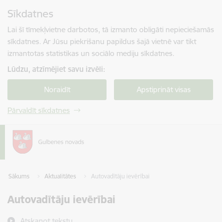
Pāriet uz lapas saturu
Sīkdatnes
Spied
lai meklētu
Enter
Lai šī tīmekļvietne darbotos, tā izmanto obligāti nepieciešamās
sīkdatnes. Ar Jūsu piekrišanu papildus šajā vietnē var tikt
izmantotas statistikas un sociālo mediju sīkdatnes.
Lūdzu, atzīmējiet savu izvēli:
Noraidīt
Apstiprināt visas
Pārvaldīt sīkdatnes
Sākums
Aktualitātes
Autovadītāju ievērībai
Autovadītāju ievērībai
Atskaņot tekstu