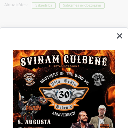
Aktualitātes:
Sabiedrība
Satiksmes ierobežojumi
Drukāt lapu
Dalīties