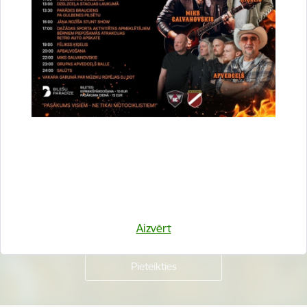
Vai šī informācija bija noderīga?
Sniegt atsauksmi
Esi pirmais, kurš uzzina!
Piesakies jaunumu saņemšanai savā e-pastā.
Aizvērt