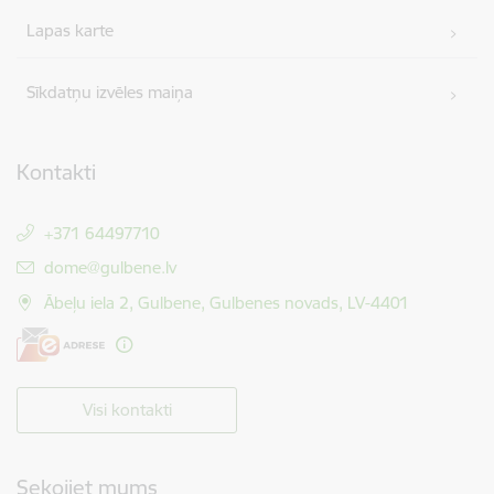
Lapas karte
Sīkdatņu izvēles maiņa
Kontakti
+371 64497710
E-pasts:
dome@gulbene.lv
Ābeļu iela 2, Gulbene, Gulbenes novads, LV-4401
Visi kontakti
Sekojiet mums