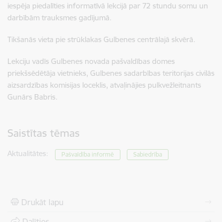
iespēja piedalīties informatīvā lekcijā par 72 stundu somu un
darbībām trauksmes gadījumā.
Tikšanās vieta pie strūklakas Gulbenes centrālajā skvērā.
Lekciju vadīs Gulbenes novada pašvaldības domes
priekšsēdētāja vietnieks, Gulbenes sadarbības teritorijas civilās
aizsardzības komisijas loceklis, atvaļinājies pulkvežleitnants
Gunārs Babris.
Saistītas tēmas
Aktualitātes:
Pašvaldība informē
Sabiedrība
Drukāt lapu
Dalīties