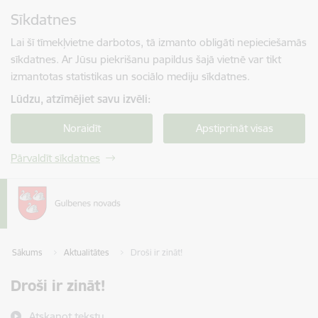
Pāriet uz lapas saturu
Sīkdatnes
Spied
lai meklētu
Enter
Lai šī tīmekļvietne darbotos, tā izmanto obligāti nepieciešamās
sīkdatnes. Ar Jūsu piekrišanu papildus šajā vietnē var tikt
izmantotas statistikas un sociālo mediju sīkdatnes.
Lūdzu, atzīmējiet savu izvēli:
Noraidīt
Apstiprināt visas
Pārvaldīt sīkdatnes
Sākums
Aktualitātes
Droši ir zināt!
Droši ir zināt!
Atskaņot tekstu