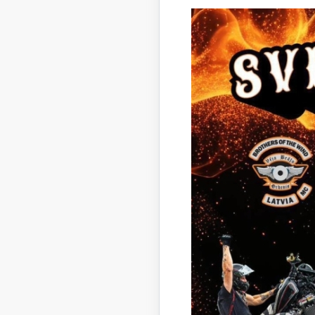
Gulbenes 
kuri ar s
kustības a
TEV ir li
nominācij
Aizpildīt 
Vai saņe
Lejasciem
1.balsoša
un žūrija
Visbeidz