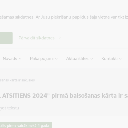
iešamās sīkdatnes. Ar Jūsu piekrišanu papildus šajā vietnē var tikt i
Pārvaldīt sīkdatnes
Novads
Pakalpojumi
Aktualitātes
Kontakti
anas kārta ir sākusies
ATSITIENS 2024” pirmā balsošanas kārta ir s
ņot tekstu
cēts
pirms vairāk nekā 1 gada