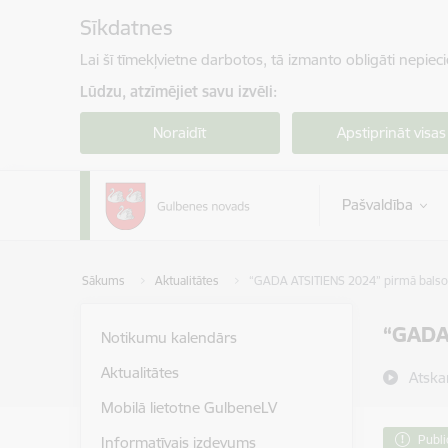
Pāriet uz lapas saturu
Sīkdatnes
Lai šī tīmekļvietne darbotos, tā izmanto obligāti nepiec
Lūdzu, atzīmējiet savu izvēli:
Noraidīt
Apstiprināt visas
Pašvaldība
Sākums
Aktualitātes
“GADA ATSITIENS 2024” pirmā balsoš
“GADA 
Notikumu kalendārs
Aktualitātes
Atska
Mobilā lietotne GulbeneLV
Publi
Informatīvais izdevums