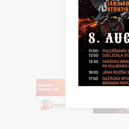
18.janvārī
Saistī
Aktualitāt