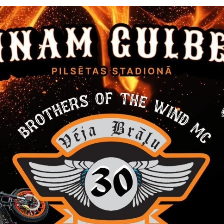
novada jauniešu centrs “Bāze” vēlas godināt Gulbenes novada jaun
avu attieksmi un darbību devuši ieguldījumu jauniešu dzīves kv
ttīstībā un jauniešu sabiedriskās līdzdalības veicināšanā!
eliska iespēja izteikt savu viedokli, aizpildot anketu un izvirzot 
ās.
anketu var elektroniski:
https://ej.uz/GA_2024
mot drukātās versijas anketu Gulbenes novada jauniešu centros
ā.
nas kārta norisināsies no 02.11.2024 līdz 03.12.2024. Kopumā bū
s vērtējums. Pēc to noslēguma tiks noteikts publisks balsojums
fac
ot nominanti un uzvarētāji tiks godināti “Gada atsitiens 2024”