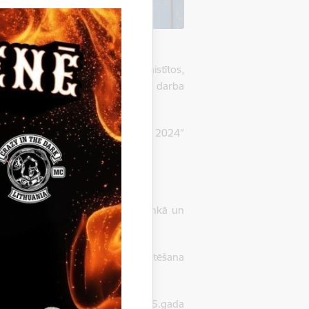
iešus un darbā ar jaunatni iesaistītos,
alitātes uzlabošanā, brīvprātīgā darba
nominantus deviņās “Gada atsitiens 2024”
 – Gulbenē, Stradu pagastā, Rankā un
s divas balsošanas kārtas – anketēšana
ebook.com
platformā.
 pasākumā, kas norisināsies 2025.gada