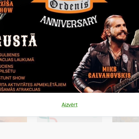
.
tas tēmas
es:
Jaunatnes lietas
Gada atsitiens 2024
Aizvērt