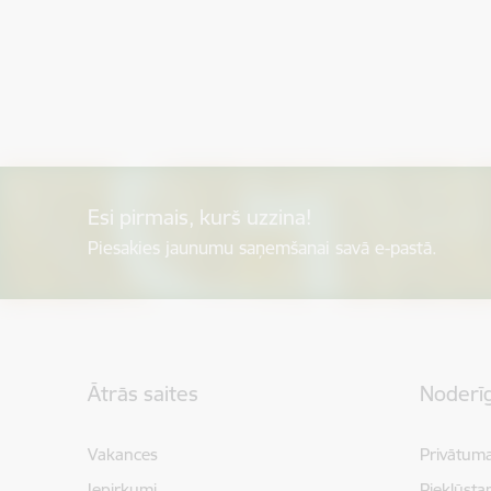
Esi pirmais, kurš uzzina!
Piesakies jaunumu saņemšanai savā e-pastā.
Kājene
Ātrās saites
Noderīg
Vakances
Privātuma
Iepirkumi
Piekļūsta