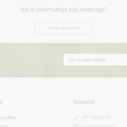
Vai šī informācija bija noderīga?
Sniegt atsauksmi
i
Kontakti
 politika
+371 64497710
E-pasts:
dome@gulbene.lv
mība