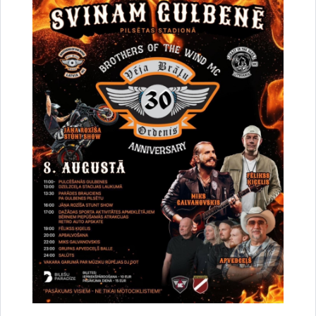
Saistītas tēmas
Aktualitātes:
Jaunatnes lietas
Sabiedrība
Drukāt lapu
Dalīties