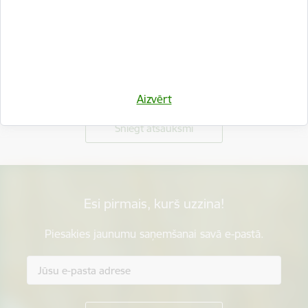
Vai šī informācija bija noderīga?
Aizvērt
Sniegt atsauksmi
Esi pirmais, kurš uzzina!
Piesakies jaunumu saņemšanai savā e-pastā.