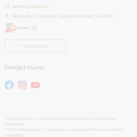
E-pasts:
dome@gulbene.lv
Ābeļu iela 2, Gulbene, Gulbenes novads, LV-4401
Visi kontakti
Sekojiet mums
© 2026 Gulbenes novada pašvaldība, publicētā satura visas tiesības
aizsargātas.
© 2020 Valsts kanceleja, Tīmekļvietņu vienotās platformas visas tiesības
aizsargātas.