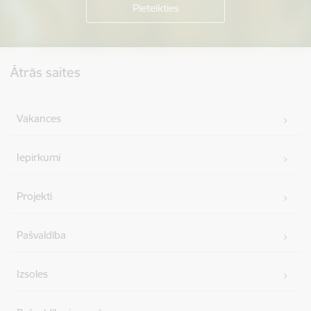
Kājene
Ātrās saites
Vakances
Iepirkumi
Projekti
Pašvaldība
Izsoles