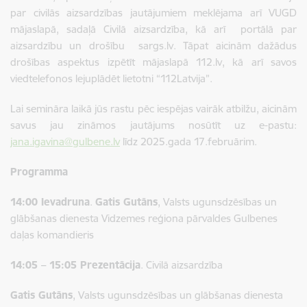
par civilās aizsardzības jautājumiem meklējama arī VUGD
mājaslapā, sadaļā Civilā aizsardzība, kā arī portālā par
aizsardzību un drošību sargs.lv. Tāpat aicinām dažādus
drošības aspektus izpētīt mājaslapā 112.lv, kā arī savos
viedtelefonos lejuplādēt lietotni “112Latvija”.
Lai semināra laikā jūs rastu pēc iespējas vairāk atbilžu, aicinām
savus jau zināmos jautājums nosūtīt uz e-pastu:
jana.igavina@gulbene.lv
līdz 2025.gada 17.februārim.
Programma
14:00 Ievadruna
.
Gatis Gutāns
, Valsts ugunsdzēsības un
glābšanas dienesta Vidzemes reģiona pārvaldes Gulbenes
daļas komandieris
14:05 – 15:05 Prezentācija
. Civilā aizsardzība
Gatis Gutāns
, Valsts ugunsdzēsības un glābšanas dienesta