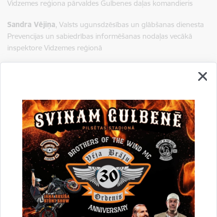
Vidzemes reģiona pārvaldes Gulbenes daļas komandieris
Sandra Vējiņa
, Valsts ugunsdzēsības un glābšanas dienesta
Prevencijas un sabiedrības informēšanas nodaļas vecākā
inspektore Vidzemes reģionā
Velta Ivanova,
Gulbenes novada Centrālās pārvaldes darba
aizsardzības speciāliste
15:05 – 16:00 Prezentācija.
72 stundu krājumi
Kaprāle
Egija Kušnere
, Komunikācijas nodaļas speciāliste,
Zemessardzes 2.Vidzemes brigāde 26.kājnieku bataljons
Dižkareivis
Eižens Petrovičs
, Komunikācijas nodaļas
jaunākais speciālists, Zemessardzes 2.Vidzemes brigāde
26.kājnieku bataljons
16:00 Jautājumu un atbilžu sesija