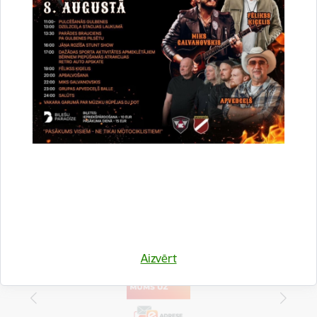
Saistītas tēmas
Aktualitātes:
Civilā aizsardzība
Sabiedrība
Drukāt lapu
Dalīties
Aizvērt