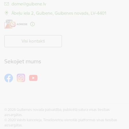
E-pasts:
dome@gulbene.lv
Ābeļu iela 2, Gulbene, Gulbenes novads, LV-4401
Visi kontakti
Sekojiet mums
© 2026 Gulbenes novada pašvaldība, publicētā satura visas tiesības
aizsargātas.
© 2020 Valsts kanceleja, Tīmekļvietņu vienotās platformas visas tiesības
aizsargātas.