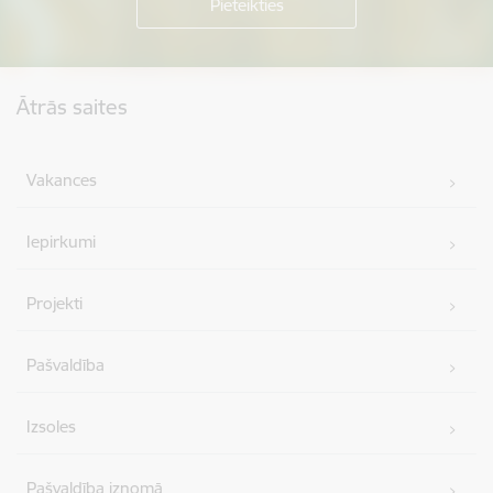
Kājene
Ātrās saites
Vakances
Iepirkumi
Projekti
Pašvaldība
Izsoles
Pašvaldība iznomā