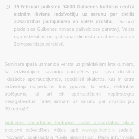
19.februārī pulksten 14:00 Gulbenes kultūras centrā
aicinām ikvienu iedzīvotāju uz sarunu par civilās
aizsardzības jautājumiem un valsts drošību.
Sarunā
piedalīsies Gulbenes novada pašvaldības pārstāvji, Valsts
ugunsdzēsības un glābšanas dienesta amatpersonas un
Zemessardzes pārstāvji.
Seminārā īpaša uzmanība vērsta uz praktiskiem ieteikumiem,
kā iedzīvotājiem savlaicīgi parūpēties par savu drošību
dažādos apdraudējumos, speciālisti skaidros, kas ir katra
iedzīvotāja mājasdarbs, kas jāpaveic, lai vētra, elektrības
atslēgums, kā arī citi apdraudējumi nepārsteigtu
nesagatavotus. Tādēļ aicinām uz sarunu par drošību jau
19.februārī.
Gulbenes sadarbības teritorijas civilās aizsardzības plāns
pieejami pašvaldības mājas lapā
www.gulbene.lv
sadaļā
“Novads”, apakšsadaļā “Civilā aizsardzība”. Plaša informācija