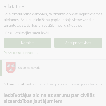
Pāriet uz lapas saturu
Sīkdatnes
Spied
lai meklētu
Enter
Lai šī tīmekļvietne darbotos, tā izmanto obligāti nepieciešamās
sīkdatnes. Ar Jūsu piekrišanu papildus šajā vietnē var tikt
izmantotas statistikas un sociālo mediju sīkdatnes.
Lūdzu, atzīmējiet savu izvēli:
Noraidīt
Apstiprināt visas
Pārvaldīt sīkdatnes
Sākums
Aktualitātes
Iedzīvotājus aicina uz sarunu par civilās aizsard
Iedzīvotājus aicina uz sarunu par civilās
aizsardzības jautājumiem