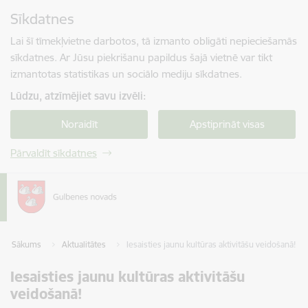
Pāriet uz lapas saturu
Sīkdatnes
Spied
lai meklētu
Enter
Lai šī tīmekļvietne darbotos, tā izmanto obligāti nepieciešamās
sīkdatnes. Ar Jūsu piekrišanu papildus šajā vietnē var tikt
izmantotas statistikas un sociālo mediju sīkdatnes.
Lūdzu, atzīmējiet savu izvēli:
Noraidīt
Apstiprināt visas
Pārvaldīt sīkdatnes
Sākums
Aktualitātes
Iesaisties jaunu kultūras aktivitāšu veidošanā!
Iesaisties jaunu kultūras aktivitāšu
veidošanā!