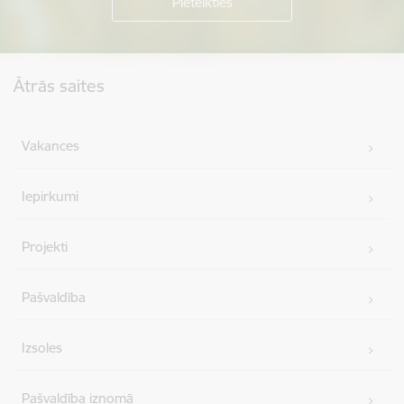
Kājene
Ātrās saites
Vakances
Iepirkumi
Projekti
Pašvaldība
Izsoles
Pašvaldība iznomā