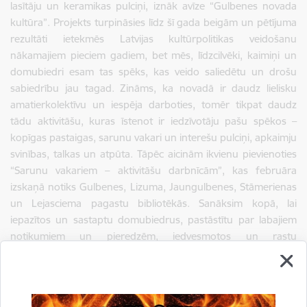
lasītāju un keramikas pulciņi, iznāk avīze “Gulbenes novada
kultūra”. Projekts turpināsies līdz šī gada beigām un pētījuma
rezultāti ietekmēs Latvijas kultūrpolitikas veidošanu
nākamajiem pieciem gadiem, bet mēs, līdzcilvēki, kaimiņi un
domubiedri esam tas spēks, kas veido saliedētu un drošu
sabiedrību jau tagad. Zināms, ka novadā ir daudz lielisku
amatierkolektīvu un iespēja darboties, tomēr tikpat daudz
tādu aktivitāšu, kuras īstenot ir iedzīvotāju pašu spēkos –
kopīgas pastaigas, sarunu vakari un interešu pulciņi, apkaimju
svinības, talkas un atpūta. Tāpēc aicinām ikvienu pievienoties
“Sarunu vakariem – aktivitāšu darbnīcām”, kas februāra
izskaņā notiks Gulbenes, Lizuma, Jaungulbenes, Stāmerienas
un Lejasciema pagastu bibliotēkās. Sanāksim kopā, lai
iepazītos un sastaptu domubiedrus, pastāstītu par labajiem
notikumiem un pieredzēm, iedvesmotos un rastu
iedrošinājumu uzsākt jaunas, aizraujošas aktivitātes.
Autors:
Herta Pugača