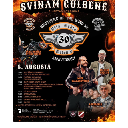
Saistītas tēmas
Aktualitātes:
NVO
Projekti
Drukāt lapu
Dalīties