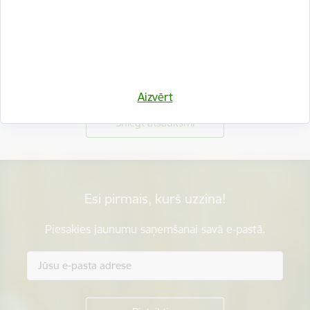
Vai šī informācija bija noderīga?
Aizvērt
Sniegt atsauksmi
Esi pirmais, kurš uzzina!
Piesakies jaunumu saņemšanai savā e-pastā.