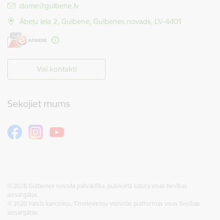
E-pasts:
dome@gulbene.lv
Ābeļu iela 2, Gulbene, Gulbenes novads, LV-4401
Visi kontakti
Sekojiet mums
© 2026 Gulbenes novada pašvaldība, publicētā satura visas tiesības
aizsargātas.
© 2020 Valsts kanceleja, Tīmekļvietņu vienotās platformas visas tiesības
aizsargātas.