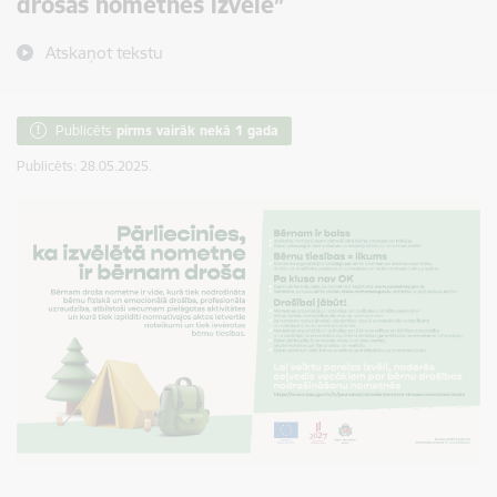
drošas nometnes izvēle”
Atskaņot tekstu
Publicēts
pirms vairāk nekā 1 gada
Publicēts: 28.05.2025.