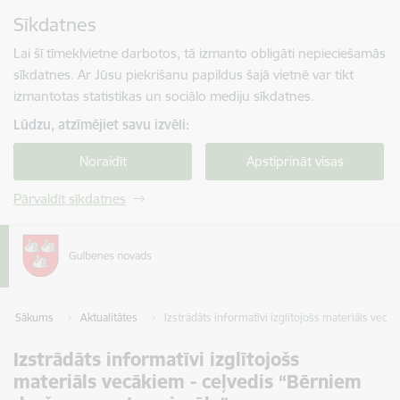
Pāriet uz lapas saturu
Sīkdatnes
Spied
lai meklētu
Enter
Lai šī tīmekļvietne darbotos, tā izmanto obligāti nepieciešamās
sīkdatnes. Ar Jūsu piekrišanu papildus šajā vietnē var tikt
izmantotas statistikas un sociālo mediju sīkdatnes.
Lūdzu, atzīmējiet savu izvēli:
Noraidīt
Apstiprināt visas
Pārvaldīt sīkdatnes
Sākums
Aktualitātes
Izstrādāts informatīvi izglītojošs materiāls vec
Izstrādāts informatīvi izglītojošs
materiāls vecākiem - ceļvedis “Bērniem