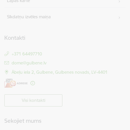
Lapas karte
Sīkdatņu izvēles maiņa
Kontakti
+371 64497710
E-pasts:
dome@gulbene.lv
Ābeļu iela 2, Gulbene, Gulbenes novads, LV-4401
Visi kontakti
Sekojiet mums