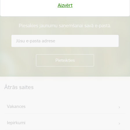
Aizvērt
Esi pirmais, kurš uzzina!
Piesakies jaunumu saņemšanai savā e-pastā.
Kājene
Ātrās saites
Vakances
Iepirkumi