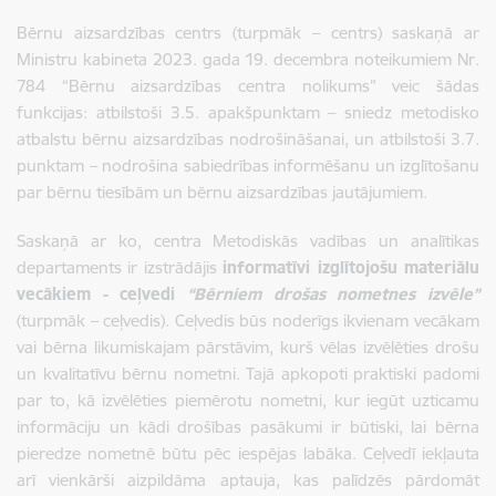
Bērnu aizsardzības centrs (turpmāk – centrs) saskaņā ar
Ministru kabineta 2023. gada 19. decembra noteikumiem Nr.
784 “Bērnu aizsardzības centra nolikums” veic šādas
funkcijas: atbilstoši 3.5. apakšpunktam – sniedz metodisko
atbalstu bērnu aizsardzības nodrošināšanai, un atbilstoši 3.7.
punktam – nodrošina sabiedrības informēšanu un izglītošanu
par bērnu tiesībām un bērnu aizsardzības jautājumiem.
Saskaņā ar ko, centra Metodiskās vadības un analītikas
departaments ir izstrādājis
informatīvi izglītojošu materiālu
vecākiem - ceļvedi
“Bērniem drošas nometnes izvēle”
(turpmāk – ceļvedis). Ceļvedis būs noderīgs ikvienam vecākam
vai bērna likumiskajam pārstāvim, kurš vēlas izvēlēties drošu
un kvalitatīvu bērnu nometni. Tajā apkopoti praktiski padomi
par to, kā izvēlēties piemērotu nometni, kur iegūt uzticamu
informāciju un kādi drošības pasākumi ir būtiski, lai bērna
pieredze nometnē būtu pēc iespējas labāka. Ceļvedī iekļauta
arī vienkārši aizpildāma aptauja, kas palīdzēs pārdomāt