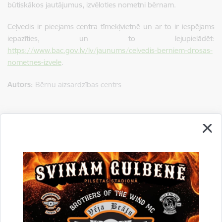
būtiskākos jautājumus, izvēloties nometni bērnam.
Ceļvedis ir pieejams centra tīmekļvietnē un ar to ir iespējams
iepazīties, un to lejupielādēt:
https://www.bac.gov.lv/lv/jaunums/celvedis-berniem-drosas-
nometnes-izvele
.
Autors:
Bērnu aizsardzības centrs
Saistītas tēmas
Aktualitātes:
Izglītbas ziņas
Nometnes
Sabiedrība
Drukāt lapu
Dalīties