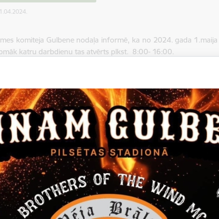
11.04.2024.
emes komiteja Gulbene nodaļa informē, ka no 2024. gada 1.maija
rpmāk katru darbdienu tas atvērts plkst. 8:00- 16:00.
ā, varēs izmantot šādus pakalpojumus: palīglīdzekļu noma, mazcen
ropas pārtikas un higiēnas pakas dalīs: 9:00-13:00 katru darba d
līdzības apmācības Gulbenes birojā:
autovadītājiem, medniekiem 
s iestāžu darbiniekiem, ofisu darbiniekiem 12 akadēmiskās stundas 
 derīguma termiņš: 5 gadi. Norises vieta: Klēts iela 6,Gulbene. Pi
 ZOOM platformā, praktiskā nodarbība Klēts ielā 6, Gulbenē.
tas tēmas