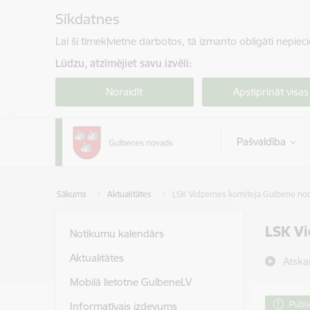
Pāriet uz lapas saturu
Sīkdatnes
Lai šī tīmekļvietne darbotos, tā izmanto obligāti nepiec
Lūdzu, atzīmējiet savu izvēli:
Noraidīt
Apstiprināt visas
Pašvaldība
Sākums
Aktualitātes
LSK Vidzemes komiteja Gulbene nod
LSK V
Notikumu kalendārs
Aktualitātes
Atska
Mobilā lietotne GulbeneLV
Publi
Informatīvais izdevums