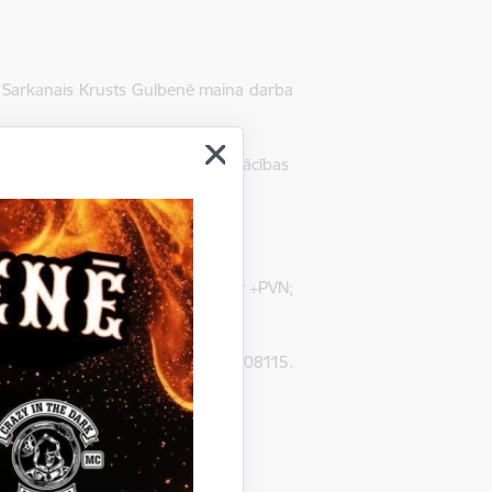
 Sarkanais Krusts Gulbenē maina darba
as veikals, pirmās palīdzības apmācības
ienu. Kontakttālrunis 26307467.
15 akadēmiskās stundas – 50 eur +PVN;
– 30 eur + PVN.
eteikties, zvanot t. 26307467, 22008115.