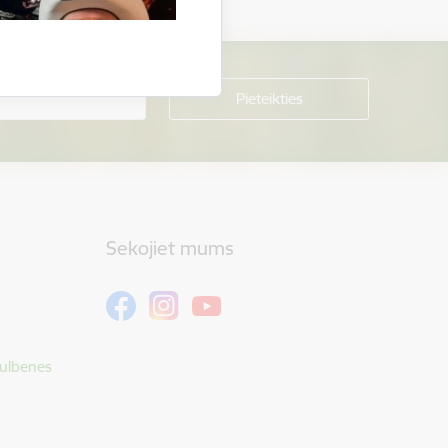
Sekojiet mums
Gulbenes