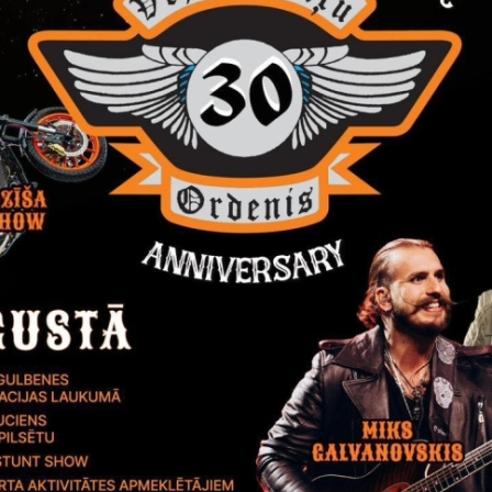
es:
sociālais pakalpojums
Sarkanais krusts
Vai šī informācija bija noderīga?
Sniegt atsauksmi