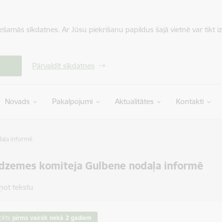
iešamās sīkdatnes. Ar Jūsu piekrišanu papildus šajā vietnē var tikt i
Pārvaldīt sīkdatnes
Novads
Pakalpojumi
Aktualitātes
Kontakti
aļa informē
idzemes komiteja Gulbene nodaļa informē
ņot tekstu
cēts
pirms vairāk nekā 2 gadiem