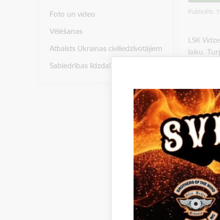
Publicēts: 
Foto un video
Vēlēšanas
LSK Vidz
Atbalsts Ukrainas civiliedzīvotājiem
laiku. Tu
Sabiedrības līdzdalība
Šajā laik
kursi.
ESF un Ei
Pirmās pa
izglītība
Apliecību
Teorija –
Saistī