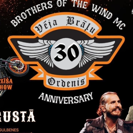
ās nozīmes maršrutā nr. 7906 Rīga–Smiltene–Alūksne
autobuss
Pagrieziens uz Allažiem” – no Rīgas
plkst. 17.50 (katru dienu), p
enās un sestdienās), kā arī no Alūksnes
plkst. 3.00 (katru dienu) un
ās nozīmes maršrutā nr. 7647 Rīga–Alūksne
autobuss turpmāk tr
ā “Alsviķi” - no Rīgas plkst. 13.00 (svētdienās) un plkst. 18.45 (cetu
ās nozīmes maršrutā nr. 5585 Balvi–Balvu stacija
divi darba die
no Balvu autoostas izbrauks plkst. 7.50 (iepriekš – plkst. 7.18), b
– plkst. 7.32).
ās nozīmes maršrutā nr. 6015 Gulbene–Letes
autobuss turpmāk
agrāk - no Gulbenes autoostas plkst. 13.00 (iepriekš – plkst. 13.3
– plkst. 14.25).
ās nozīmes maršrutā nr. 6488 Vectilža–Tilža–Balvi
darba dienu un
z agrāk - plkst. 6.15 (iepriekš – plkst. 6.35).
 sabiedriskā transporta pakalpojumus minētajos autobusu maršrut