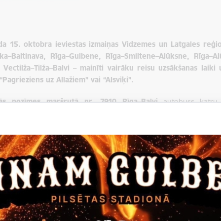
da 15. oktobra ieviestas izmaiņas Vidzemes un Latgales reģi
aka–Baltinava, Rīga–Gulbene, Rīga–Smiltene–Alūksne, Rīga–Al
 Vectilža–Tilža–Balvi – mainīti vairāku reisu uzsākšanas laiki
“Pagrieziens uz Allažiem” vai “Alsviķi”.
lās nozīmes maršrutā nr.
7910 Rīga–Balvi
autobuss katru 
iskās autoostas turpmāk apstāsies arī pieturā “Pagrieziens uz All
ās nozīmes maršrutā nr. 7912 Rīga–Viļaka–Baltinava
autobus
 arī pieturā “Pagrieziens uz Allažiem” - plkst. 16.20 no Rīgas un plk
ās nozīmes maršrutā nr. 7618 Rīga–Gulbene
pēcpusdienas reis
.10 (šobrīd – plkst. 16.10) un autobuss katru dienu apstāsies arī pi
sažieri varēs izkāpt vai iekāpt arī trīs citos maršruta reisos – no R
ētdienās), kā arī no Gulbenes plkst. 6.15 (darba dienās) un plkst. 15