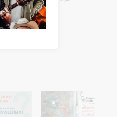
 E-pasts: sanita.heinsberga@atd.lv