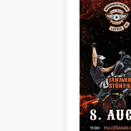
Reģionāl
pieturā “
(darba di
Reģionāl
arī pietur
Reģionāl
autobuss 
(iepriekš 
Reģionāl
izbrauks 
(iepriekš 
Reģionāl
būs nedaud
Reģionālā