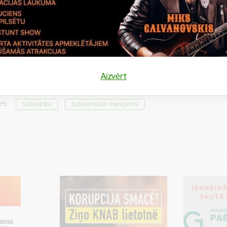
ņojusi ar Vidzemes, Latgales un Rīgas plānošanas reģioniem.
insberga VSIA “Autotransporta direkcija” Komunikācijas speciāliste
Aizvērt
tas tēmas
es:
Sabiedrība
Sabiedriskais transports