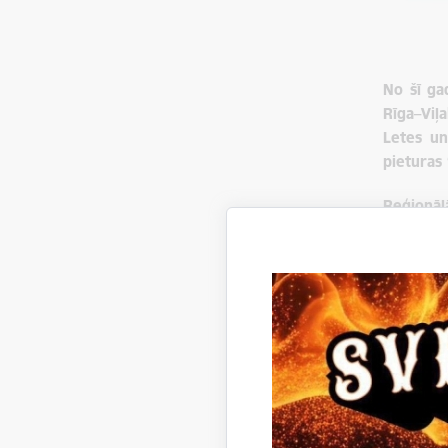
No šī ga
Rīga–Viļ
Letes un
pieturas 
Reģionā
starptaut
šosejas.
Reģionāl
apstāsies
Reģionāl
plkst. 17
pieturā pa
20.30 (sv