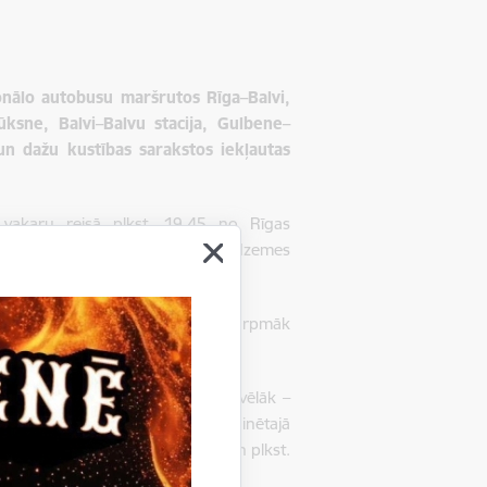
onālo autobusu maršrutos Rīga–Balvi,
ūksne, Balvi–Balvu stacija, Gulbene–
 un dažu kustības sarakstos iekļautas
vakaru reisā plkst. 19.45 no Rīgas
ažiem”, kas atrodas Siguldā uz Vidzemes
s divos reisos katru dienu turpmāk
st. 2.00 no Baltinavas.
s no Rīgas tiks uzsākts stundu vēlāk –
eturā “Pagrieziens uz Allažiem”. Minētajā
īgas plkst. 14.15 (darba dienās) un plkst.
.30 (svētdienās).