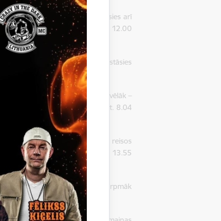
 vairākos reisos turpmāk apstāsies arī
lkst. 8.00 (katru dienu) un plkst. 12.00
 plkst. 17.50 (katru dienu).
īs reisos nedēļas otrajā pusē apstāsies
rtdienās, piektdienās, svētdienās).
nu rīta reisi
turpmāk tiks uzsākti vēlāk –
et no Balvu stacijas izbrauks plkst. 8.04
 svētdienās divos pēcpusdienas reisos
0), bet no pieturas “Letes” plkst. 13.55
 svētdienu rīta reiss no Tilžas turpmāk
os AS “Talsu autotransports”. Izmaiņas