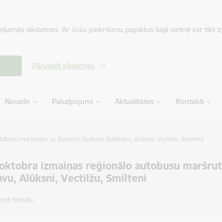
iešamās sīkdatnes. Ar Jūsu piekrišanu papildus šajā vietnē var tikt i
Pārvaldīt sīkdatnes
Novads
Pakalpojumi
Aktualitātes
Kontakti
obusu maršrutos uz Balviem, Gulbeni, Baltinavu, Alūksni, Vectilžu, Smilteni
oktobra izmaiņas reģionālo autobusu maršrut
avu, Alūksni, Vectilžu, Smilteni
ņot tekstu