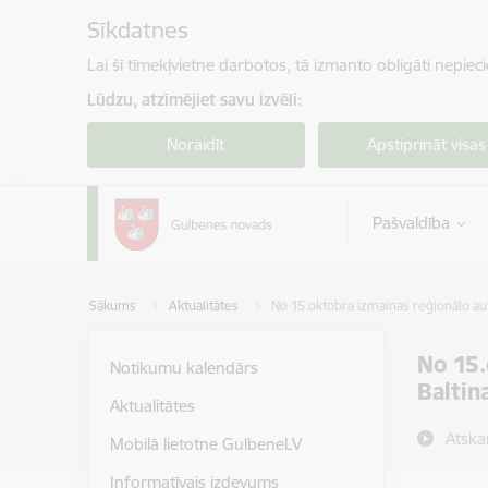
Pāriet uz lapas saturu
Sīkdatnes
Lai šī tīmekļvietne darbotos, tā izmanto obligāti nepiec
Lūdzu, atzīmējiet savu izvēli:
Noraidīt
Apstiprināt visas
Pašvaldība
Sākums
Aktualitātes
No 15.oktobra izmaiņas reģionālo aut
No 15.
Notikumu kalendārs
Baltin
Aktualitātes
Atska
Mobilā lietotne GulbeneLV
Informatīvais izdevums