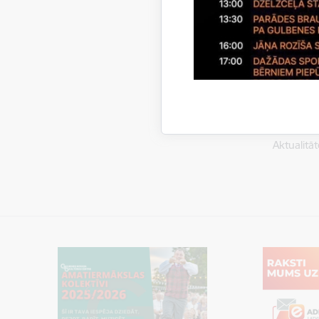
ATD saska
Autors:
Sanita He
Saistī
Aktualitāt