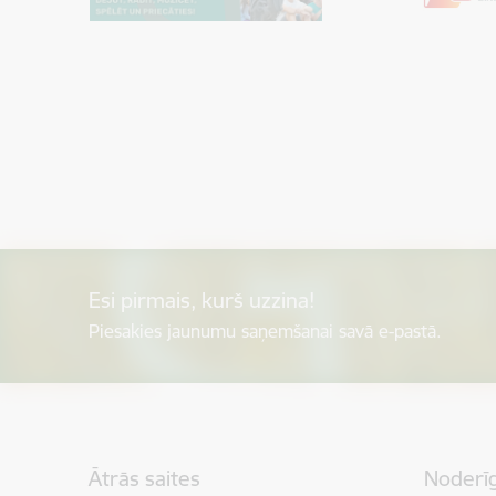
Esi pirmais, kurš uzzina!
Piesakies jaunumu saņemšanai savā e-pastā.
Kājene
Ātrās saites
Noderīg