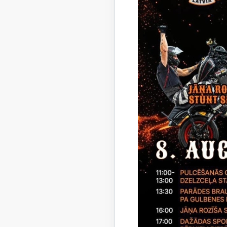
Biedr
realit
Biedrī
finan
Biedr
Piešķ
Atbalstīt
cienītāju
Gulbenē,
Lai izdod
Autors:
S
Saistī