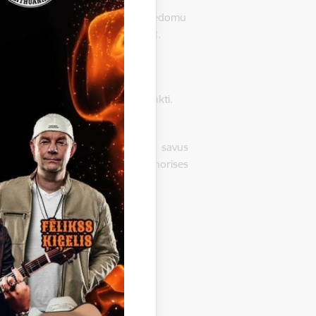
 vokālās kamermūzikas koncerts “Iedomu
iešķirtais finansējums 2000.00 EUR.
jums 36,67 punkti. Piešķirtais
mā”, vidējais vērtējums 36,33 punkti.
dažādās kultūras jomās. Ceram, ka savus
tra, mākslas, mūzikas un dzejas norises
riekšsēdētāja