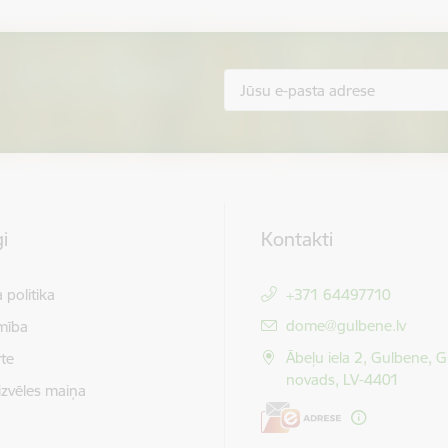
i
Kontakti
 politika
+371 64497710
E-pasts:
dome@gulbene.lv
mība
Ābeļu iela 2, Gulbene, 
te
novads, LV-4401
izvēles maiņa