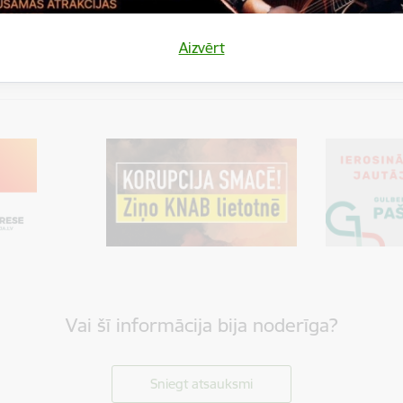
es:
Kultūra
Kultūras projektu konkurss
Sabiedrība
Aizvērt
Vai šī informācija bija noderīga?
Sniegt atsauksmi