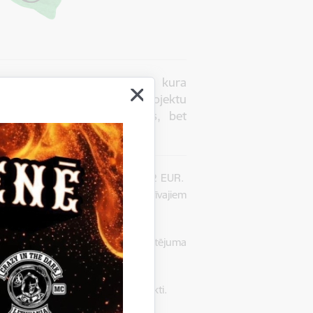
ltūras projektu konkurss , kura
ormu vai saturu. Kultūras projektu
no projekta budžeta tāmes, bet
5. gadā ir 8000.00 EUR.
 ar atbalsta pieprasījumu 13 455.72 EUR.
likumā definētajiem administratīvajiem
 vērtēšanas kārtībai.
ultūras projektu pieteikumus vērtējuma
laiks”, vidējais vērtējums 44 punkti.