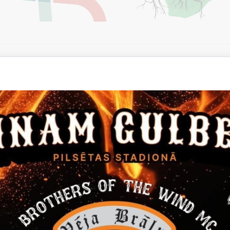
noslēdzies Gulbenes novada pašvaldības 2025. gada Ku
ritāte šogad bija kultūras pasākumi ar unikālu ideju, f
teikumi varēja pretendēt uz atbalstu 80 % apmērā 
rsniedzot 2000.00 Eiro. Kopējais konkursa budžets 202
komisijai vērtēšanai tika iesniegti 7 kultūras projektu pieteikumi
esniegtajiem kultūras projektu pieteikumiem atbilda konkursa no
m, visi projekti tika izvērtēti atbilstoši konkursa nolikumā noteiktajai
t saņemtos pieteikumus, Kultūras komisija nolēma atbalstīt 4 k
umā iegūto punktu secībā :
bas “Radošā apvienība “Piektā Māja” projekts “Foto izstāde “Lēnais 
irtais finansējums 2000.00 EUR.