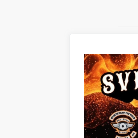
Ir 
prio
pie
nepā
Kultūras 
Visi no i
kritērijie
Izvērtējo
kopsavilk
Biedrī
Piešķ