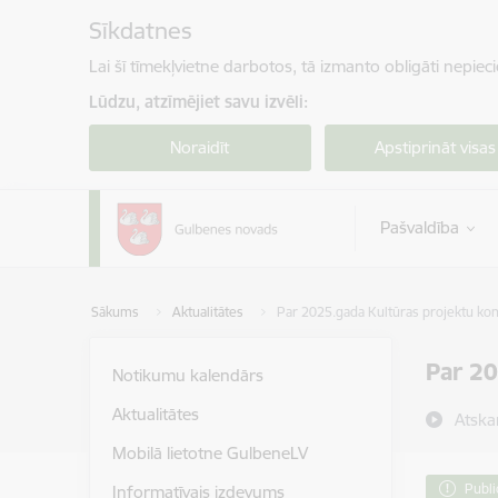
Pāriet uz lapas saturu
Sīkdatnes
Lai šī tīmekļvietne darbotos, tā izmanto obligāti nepiec
Lūdzu, atzīmējiet savu izvēli:
Noraidīt
Apstiprināt visas
Pašvaldība
Sākums
Aktualitātes
Par 2025.gada Kultūras projektu kon
Par 20
Notikumu kalendārs
Aktualitātes
Atska
Mobilā lietotne GulbeneLV
Publi
Informatīvais izdevums