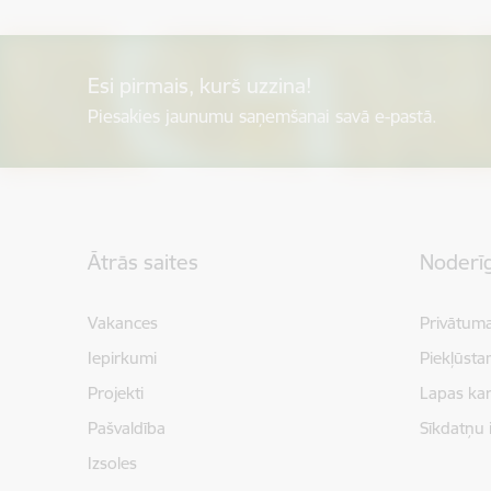
Esi pirmais, kurš uzzina!
Piesakies jaunumu saņemšanai savā e-pastā.
Kājene
Ātrās saites
Noderīg
Vakances
Privātuma
Iepirkumi
Piekļūsta
Projekti
Lapas kar
Pašvaldība
Sīkdatņu 
Izsoles