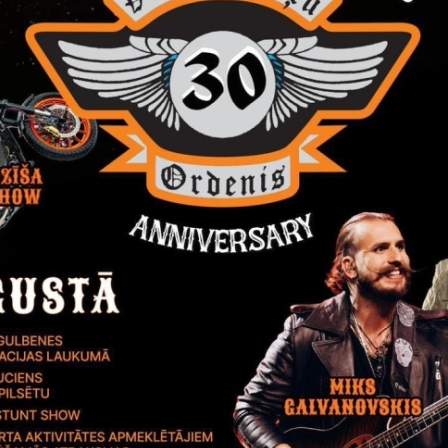
ības “Klasiskās mūzikas ģilde “Euterpe” projekts “Britu un franču
ātes. Stāsti balsij un klavierēm”, vidējais vērtējums 41,5 punkti. P
bas “Pērļu zvejnieki” projekts “Ar saknēm Druvienā!”, vidējais vērtē
sējums 1755.45 EUR.
ības “Lizuma Tautskola” projekts “Lizuma muižas stāsti lākturu gais
irtais finansējums 2000.00 Eiro.
ajos projektu pieteikumos ir plānotas daudzveidīgas aktivitātes 
s atradīs vietējās kultūrvides un kultūrvēstures pētniecības, teā
 Stāmerienā, Druvienā un Lizumā.
as iecerētie projekti ! Gaidīsim un piedalīsimies !
andra Dikmane, Gulbenes novada pašvaldības Kultūras komisijas p
tas tēmas