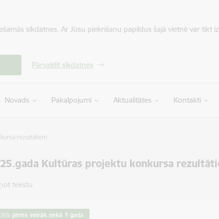
iešamās sīkdatnes. Ar Jūsu piekrišanu papildus šajā vietnē var tikt i
Pārvaldīt sīkdatnes
Novads
Pakalpojumi
Aktualitātes
Kontakti
kursa rezultātiem
25.gada Kultūras projektu konkursa rezultāt
ņot tekstu
cēts
pirms vairāk nekā 1 gada